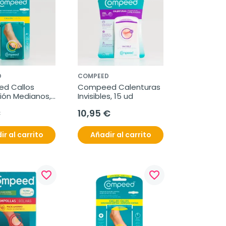
D
COMPEED
 Callos 
Compeed Calenturas 
ión Medianos, 
Invisibles, 15 ud
€
10,95 €
ir al carrito
Añadir al carrito
favorite_border
favorite_border