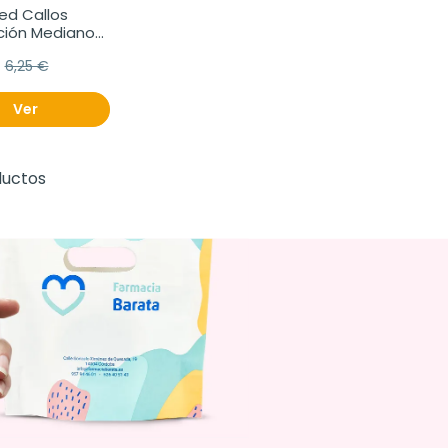
 Callos 
ción Medianos, 
6,25 €
Ver
ductos