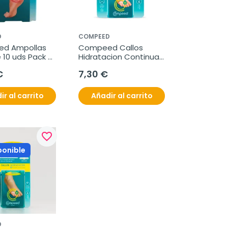
D
COMPEED
d Ampollas 
Compeed Callos 
 10 uds Pack 
Hidratacion Continua 
6 uds
€
7,30 €
ir al carrito
Añadir al carrito
favorite_border
ponible
D