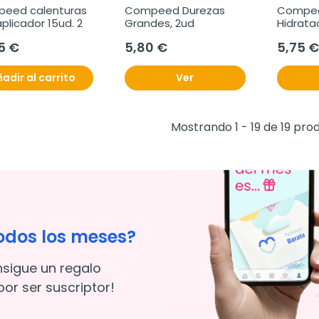
eed calenturas 
Compeed Durezas 
Compeed
plicador 15ud. 2
Grandes, 2ud
Hidrata
6 ud
5 €
5,80 €
5,75 €
adir al carrito
Ver
Mostrando 1 - 19 de 19 pro
odos los meses?
nsigue un regalo
or ser suscriptor!