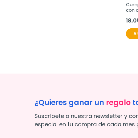
Comp
con a
18,0
Añ
¿Quieres ganar un
regalo
t
Suscríbete a nuestra newsletter y co
especial en tu compra de cada mes p