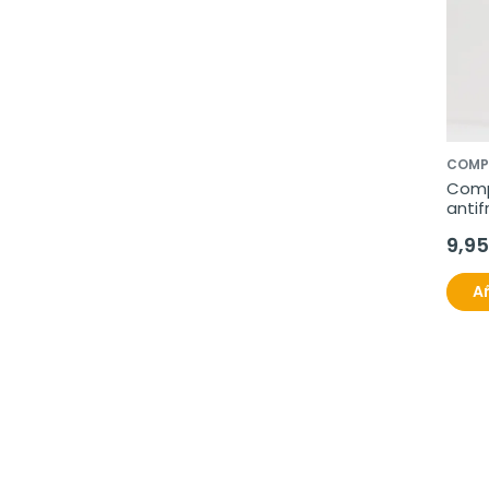
COMP
Comp
antif
9,95
Añ