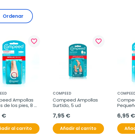
Ordenar
favorite_border
favorite_border
EED
COMPEED
COMPEE
eed Ampollas 
Compeed Ampollas 
Compee
 de los pies, 8 
Surtido, 5 ud
Pequeña
0 €
7,95 €
6,95 €
adir al carrito
Añadir al carrito
Añad