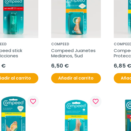
EED
COMPEED
COMPEE
eed stick 
Compeed Juanetes 
Compeed
ricciones
Medianos, 5ud
Protecc
10 ud
 €
6,50 €
6,85 
adir al carrito
Añadir al carrito
Añad
favorite_border
favorite_border