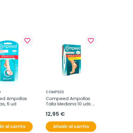
favorite_border
favorite_border
D
COMPEED
d Ampollas 
Compeed Ampollas 
s, 6 ud
Talla Mediana 10 uds 
Pack Ahorro
12,95 €
ir al carrito
Añadir al carrito