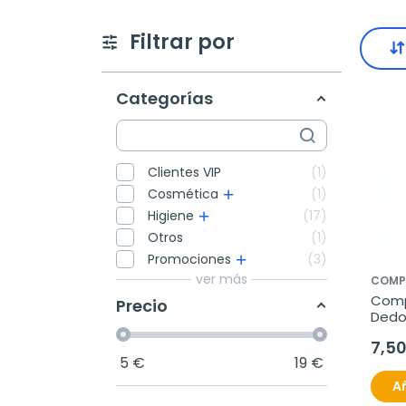
Filtrar por
Categorías
Clientes VIP
1
Cosmética
1
Higiene
17
Otros
1
Promociones
3
ver más
COMP
Comp
Precio
Dedos
ud
7,5
5
€
19
€
Añ