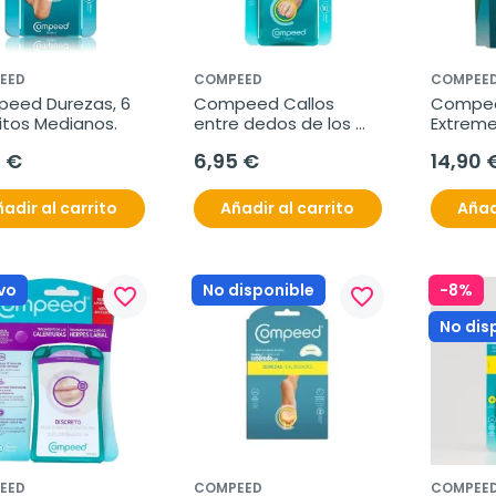
EED
COMPEED
COMPEE
eed Durezas, 6 
Compeed Callos 
Compee
itos Medianos.
entre dedos de los 
Extreme
pies, 10 unidades
Ahorro
5 €
6,95 €
14,90 
adir al carrito
Añadir al carrito
Añad
vo
No disponible
-8%
favorite_border
favorite_border
No dis
EED
COMPEED
COMPEE