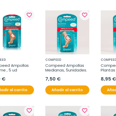
favorite_border
favorite_border
EED
COMPEED
COMPEE
eed Ampollas 
Compeed Ampollas 
Compee
me , 5 ud
Medianas, 5unidades.
Plantas 
unidade
0 €
7,50 €
8,95 €
adir al carrito
Añadir al carrito
Añad
favorite_border
favorite_border