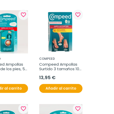
favorite_border
favorite_border
D
COMPEED
d Ampollas 
Compeed Ampollas 
de los pies, 5 
Surtido 3 tamaños 10 
s.
uds Pack Ahorro
13,95 €
ir al carrito
Añadir al carrito
favorite_border
favorite_border