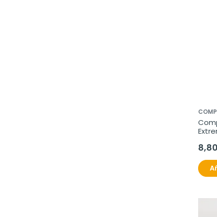
COMP
Comp
Extre
8,8
Añ