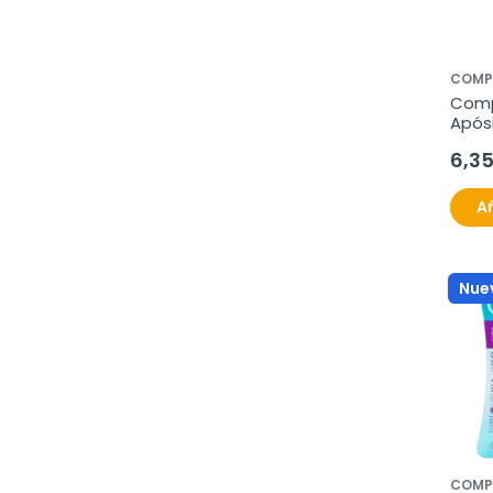
COMP
Comp
Após
6,3
Añ
Nue
COMP