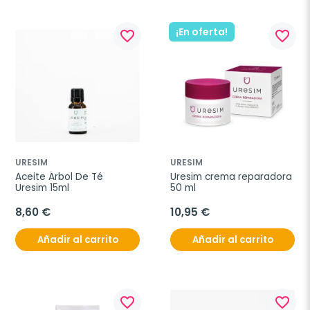
¡En oferta!
favorite_border
favorite_border
URESIM
URESIM
Aceite Árbol De Té 
Uresim crema reparadora 
Uresim 15ml
50 ml
8,60 €
10,95 €
Añadir al carrito
Añadir al carrito
favorite_border
favorite_border