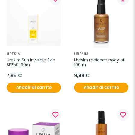
URESIM
URESIM
Uresim Sun Invisible Skin 
Uresim radiance body oil, 
SPF50, 30ml.
100 ml
7,95 €
9,99 €
Añadir al carrito
Añadir al carrito
favorite_border
favorite_border