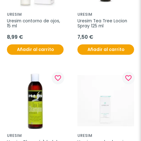
URESIM
URESIM
Uresim contorno de ojos, 
Uresim Tea Tree Locion 
15 ml
Spray 125 ml
8,99 €
7,50 €
Añadir al carrito
Añadir al carrito
favorite_border
favorite_border
URESIM
URESIM