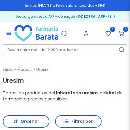
Envíos
GRATIS
a Península en pedidos
+65€
Descarga nuestra APP y consigue
-3€ EXTRA
:
APP-FB
;)
0
0
menu
Inicio
Marcas
Uresim
Uresim
Todos los productos del
laboratorio uresim
, calidad de
farmacia a precios asequibles.
Ordenar
Filtrar por