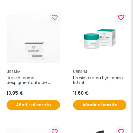
favorite_border
favorite_border
URESIM
URESIM
Uresim crema 
Uresim crema hyaluronic 
despigmentante de 
50 ml
noche 50 ml
13,95 €
11,60 €
Añadir al carrito
Añadir al carrito
favorite_border
favorite_border