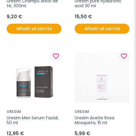
Uresim Champú Árbol de 
Uresim pure hyaluronic 
té, 300ml.
acid 30 ml
9,20 €
15,50 €
Añadir al carrito
Añadir al carrito
favorite_border
favorite_border
URESIM
URESIM
Uresim Men Serum Facial, 
Uresim Aceite Rosa 
50 ml
Mosqueta, 15 ml
12,95 €
5,99 €