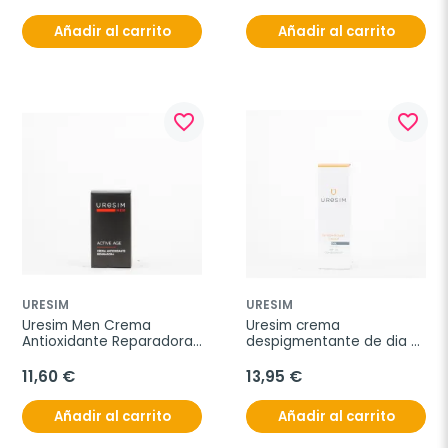
Añadir al carrito
Añadir al carrito
favorite_border
favorite_border
URESIM
URESIM
Uresim Men Crema 
Uresim crema 
Antioxidante Reparadora 
despigmentante de dia 
50 ml
50 ml
11,60 €
13,95 €
Añadir al carrito
Añadir al carrito