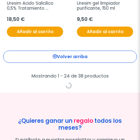
Uresim Acido Salicilico 
Uresim gel limpiador 
0,5% Tratamiento 
purificante, 150 ml
Antiimperfecciones 
Diario, 30 discos 
18,50 €
9,50 €
impregnados
Añadir al carrito
Añadir al carrito
Volver arriba
Mostrando 1 - 24 de 38 productos
¿Quieres ganar un
regalo
todos los
meses?
Suscríbete a nuestra newsletter y consigue un