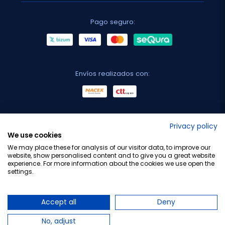
Pago seguro:
Envíos realizados con:
No lo decimos nosotros...
Privacy policy
We use cookies
¡Tu opinión es importante!
We may place these for analysis of our visitor data, to improve our
website, show personalised content and to give you a great website
experience. For more information about the cookies we use open the
settings.
Copyright © 2010-2026 Farmacia Barata S.L. Todos los
derechos reservados.
Accept all
Deny
No, adjust