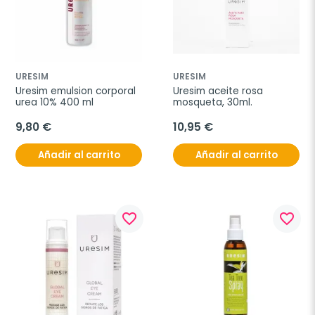
URESIM
URESIM
Uresim emulsion corporal 
Uresim aceite rosa 
urea 10% 400 ml
mosqueta, 30ml.
9,80 €
10,95 €
Añadir al carrito
Añadir al carrito
favorite_border
favorite_border