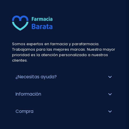
Somos expertos en farmacia y parafarmacia.
Trabajamos para las mejores marcas. Nuestra mayor
prioridad es la atención personalizada a nuestros
clientes.
expand_more
¿Necesitas ayuda?
expand_more
Información
expand_more
Compra