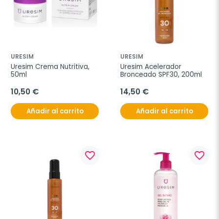
URESIM
URESIM
Uresim Crema Nutritiva, 
Uresim Acelerador 
50ml
Bronceado SPF30, 200ml
10,50 €
14,50 €
Añadir al carrito
Añadir al carrito
favorite_border
favorite_border