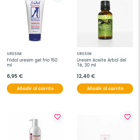
URESIM
URESIM
Fridol uresim gel frio 150 
Uresim Aceite Árbol del 
ml
Té, 30 ml
6,95 €
12,40 €
Añadir al carrito
Añadir al carrito
favorite_border
favorite_border