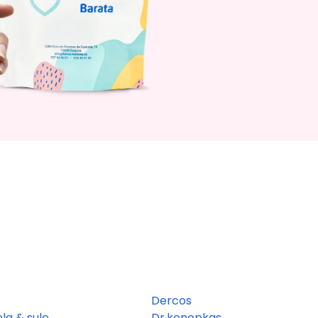
Dercos
la & sule
Dr.konopkas