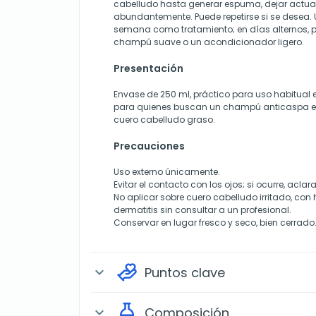
cabelludo hasta generar espuma, dejar actua
abundantemente. Puede repetirse si se desea. Ut
semana como tratamiento; en días alternos,
champú suave o un acondicionador ligero.
Presentación
Envase de 250 ml, práctico para uso habitual 
para quienes buscan un champú anticaspa efi
cuero cabelludo graso.
Precauciones
Uso externo únicamente.
Evitar el contacto con los ojos; si ocurre, acl
No aplicar sobre cuero cabelludo irritado, con
dermatitis sin consultar a un profesional.
Conservar en lugar fresco y seco, bien cerrado
Puntos clave
expand_more
Composición
expand_more