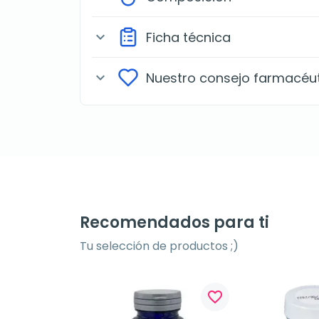
Ficha técnica
expand_more
Nuestro consejo farmacéu
expand_more
Recomendados para ti
Tu selección de productos ;)
favorite_border