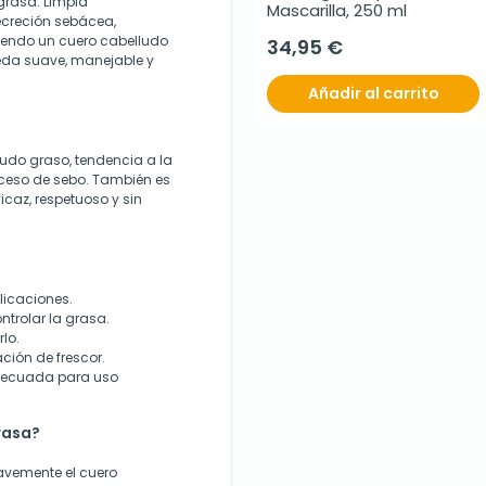
grasa. Limpia
Mascarilla, 250 ml
secreción sebácea,
ciendo un cuero cabelludo
34,95 €
ueda suave, manejable y
Añadir al carrito
udo graso, tendencia a la
exceso de sebo. También es
az, respetuoso y sin
licaciones.
trolar la grasa.
rlo.
ación de frescor.
adecuada para uso
rasa?
avemente el cuero