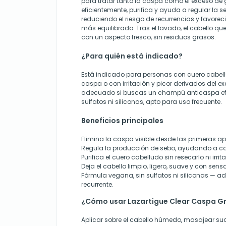
para tratar tanto la caspa como el exceso de 
eficientemente, purifica y ayuda a regular la 
reduciendo el riesgo de recurrencias y favore
más equilibrado. Tras el lavado, el cabello q
con un aspecto fresco, sin residuos grasos.
¿Para quién está indicado?
Está indicado para personas con cuero cabell
caspa o con irritación y picor derivados del 
adecuado si buscas un champú anticaspa efic
sulfatos ni siliconas, apto para uso frecuente.
Beneficios principales
Elimina la caspa visible desde las primeras ap
Regula la producción de sebo, ayudando a con
Purifica el cuero cabelludo sin resecarlo ni irrita
Deja el cabello limpio, ligero, suave y con sens
Fórmula vegana, sin sulfatos ni siliconas — 
recurrente.
¿Cómo usar Lazartigue Clear Caspa G
Aplicar sobre el cabello húmedo, masajear su