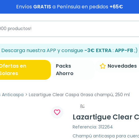
Envíos
GRATIS
a Península en pedidos
+65€
Descarga nuestra APP y consigue
-3€ EXTRA
:
APP-FB
;)
Ofertas en
Packs
Novedades
Solares
Ahorro
 Anticaspa
Lazartigue Clear Caspa Grasa champú, 250 ml
favorite_border
Lazartigue Clear
Referencia: 312264
Champú anticaspa para cuero c