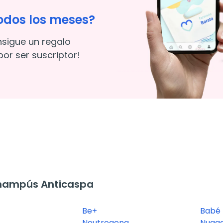
odos los meses?
nsigue un regalo
or ser suscriptor!
hampús Anticaspa
Be+
Babé
Neutrogena
Nugge