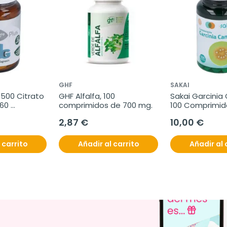
GHF
SAKAI
500 Citrato 
GHF Alfalfa, 100 
Sakai Garcinia
60 
comprimidos de 700 mg.
100 Comprimid
2,87 €
10,00 €
 carrito
Añadir al carrito
Añadir al 