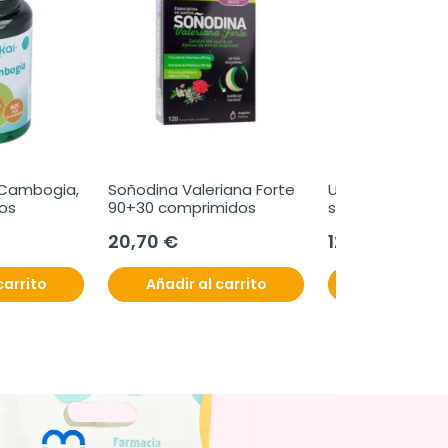
 Cambogia, 
Soñodina Valeriana Forte 
Urosens Intense,
os
90+30 comprimidos
sobres
20,70 €
12,95 €
carrito
Añadir al carrito
Añadir al c