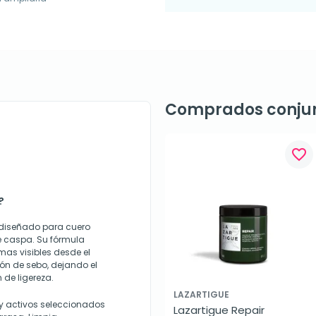
Comprados conju
favorite_border
?
diseñado para cuero
e caspa. Su fórmula
mas visibles desde el
ión de sebo, dejando el
 de ligereza.
LAZARTIGUE
y activos seleccionados
Lazartigue Repair 