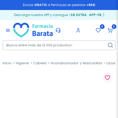
Envíos
GRATIS
a Península en pedidos
+65€
Descarga nuestra APP y consigue
-3€ EXTRA
:
APP-FB
;)
0
0
menu
Inicio
Higiene
Cabello
Acondicionador y Mascarillas
Lazarti
favorite_border