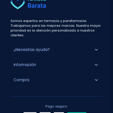
Somos expertos en farmacia y parafarmacia.
Trabajamos para las mejores marcas. Nuestra mayor
prioridad es la atención personalizada a nuestros
clientes.
expand_more
¿Necesitas ayuda?
expand_more
Información
expand_more
Compra
Pago seguro: