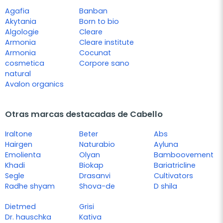
Agafia
Banban
Akytania
Born to bio
Algologie
Cleare
Armonia
Cleare institute
Armonia
Cocunat
cosmetica
Corpore sano
natural
Avalon organics
Otras marcas destacadas de Cabello
Iraltone
Beter
Abs
Hairgen
Naturabio
Ayluna
Emolienta
Olyan
Bamboovement
Khadi
Biokap
Bariatricline
Segle
Drasanvi
Cultivators
Radhe shyam
Shova-de
D shila
Dietmed
Grisi
Dr. hauschka
Kativa