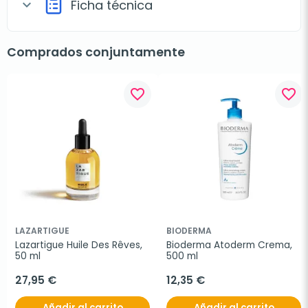
Ficha técnica
expand_more
Comprados conjuntamente
favorite_border
favorite_border
LAZARTIGUE
BIODERMA
Lazartigue Huile Des Rêves, 
Bioderma Atoderm Crema, 
50 ml
500 ml
27,95 €
12,35 €
Añadir al carrito
Añadir al carrito