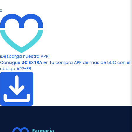
x
¡Descarga nuestra APP!
Consigue
3€ EXTRA
en tu compra APP de más de 50€ con el
código APP-FB