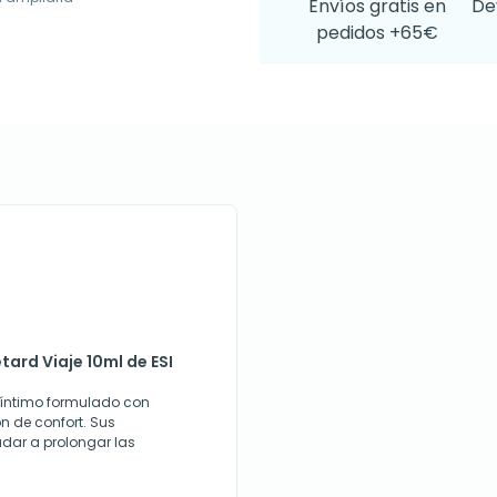
Envíos gratis en
De
pedidos +65€
tard Viaje 10ml de ESI
el íntimo formulado con
n de confort. Sus
dar a prolongar las