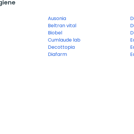
giene
Ausonia
D
Beltran vital
D
Biobel
D
Cumlaude lab
E
Decottopia
E
Diafarm
E