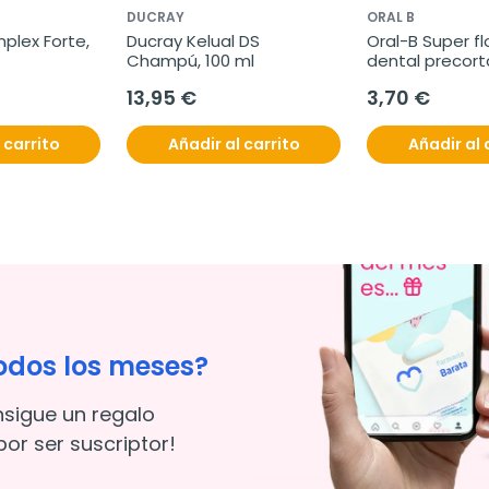
DUCRAY
ORAL B
plex Forte, 
Ducray Kelual DS 
Oral-B Super fl
Champú, 100 ml
dental precort
unidades
13,95 €
3,70 €
 carrito
Añadir al carrito
Añadir al 
odos los meses?
nsigue un regalo
or ser suscriptor!