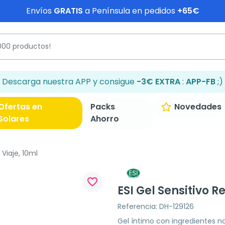
Envíos
GRATIS
a Península en pedidos
+65€
Descarga nuestra APP y consigue
-3€ EXTRA
:
APP-FB
;)
Ofertas en
Packs
Novedades
Solares
Ahorro
 Viaje, 10ml
favorite_border
ESI Gel Sensitivo R
Referencia: DH-129126
Gel íntimo con ingredientes n