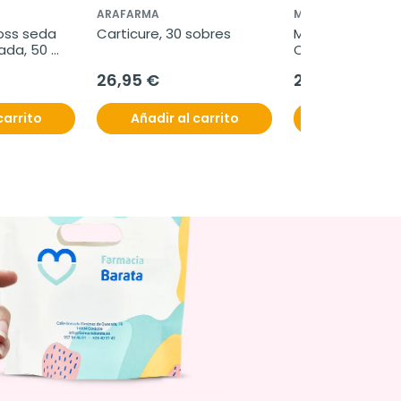
ARAFARMA
MARTIDERM
oss seda 
Carticure, 30 sobres
Martiderm Legva
ada, 50 
Cápsulas, 60 cá
26,95 €
25,95 €
carrito
Añadir al carrito
Añadir al c