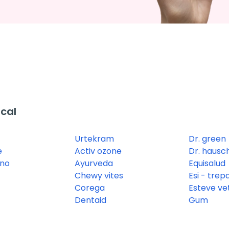
cal
Urtekram
Dr. green
e
Activ ozone
Dr. hausc
ano
Ayurveda
Equisalud
Chewy vites
Esi - trep
Corega
Esteve vet
Dentaid
Gum