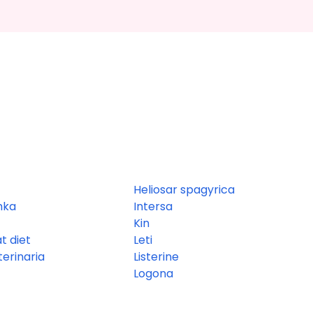
Heliosar spagyrica
hka
Intersa
Kin
at diet
Leti
erinaria
Listerine
Logona