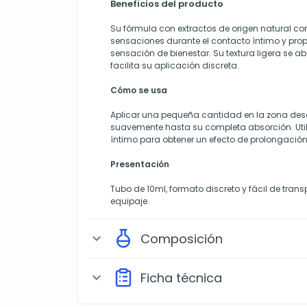
Beneficios del producto
Su fórmula con extractos de origen natural con
sensaciones durante el contacto íntimo y pr
sensación de bienestar. Su textura ligera se a
facilita su aplicación discreta.
Cómo se usa
Aplicar una pequeña cantidad en la zona de
suavemente hasta su completa absorción. Util
íntimo para obtener un efecto de prolongació
Presentación
Tubo de 10ml, formato discreto y fácil de transp
equipaje.
Composición
expand_more
Ficha técnica
expand_more