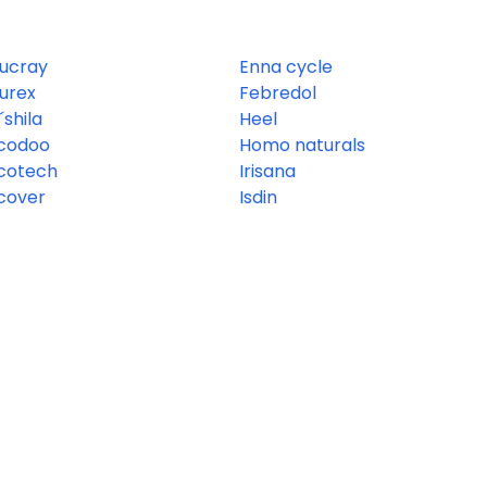
ucray
Enna cycle
urex
Febredol
´shila
Heel
codoo
Homo naturals
cotech
Irisana
cover
Isdin