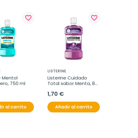
favorite_border
favorite_border
E
LISTERINE
e Mentol 
Listerine Cuidado 
ero, 750 ml
Total sabor Menta, 80 
ml
1,70 €
ir al carrito
Añadir al carrito