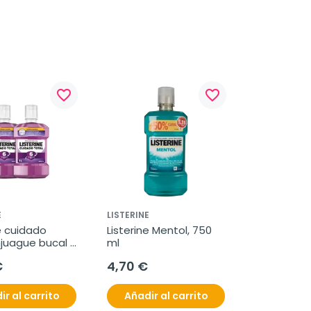
favorite_border
favorite_border
E
LISTERINE
e cuidado 
Listerine Mentol, 750 
juague bucal 
ml
enta, duplo 
€
4,70 €
ir al carrito
Añadir al carrito