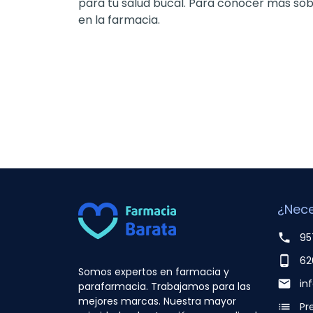
para tu salud bucal. Para conocer más so
en la farmacia.
¿Nece
phone
95
phone_android
62
Somos expertos en farmacia y
email
in
parafarmacia. Trabajamos para las
mejores marcas. Nuestra mayor
list
Pr