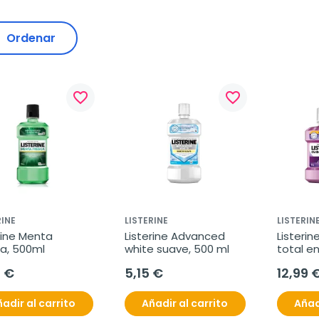
Ordenar
favorite_border
favorite_border
RINE
LISTERINE
LISTERIN
rine Menta 
Listerine Advanced 
Listerin
ca, 500ml
white suave, 500 ml
total en
sabor M
0 €
5,15 €
12,99 
2x1 litro
adir al carrito
Añadir al carrito
Añad