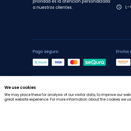
prioridad es la atención personalizada
access_time
L–
a nuestros clientes.
Pago seguro:
Envíos 
C
We use cookies
We may place these for analysis of our visitor data, to improve our we
great website experience. For more information about the cookies we us