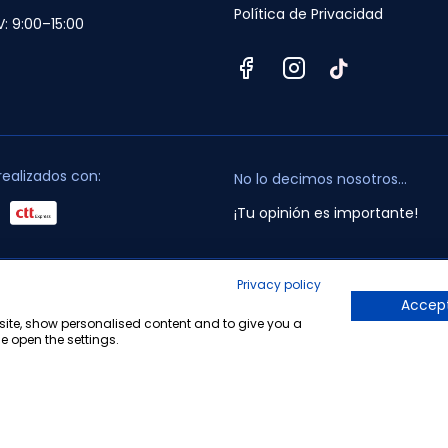
Política de Privacidad
V: 9:00–15:00
realizados con:
No lo decimos nosotros...
¡Tu opinión es importante!
Privacy policy
opyright © 2010-2026 Farmacia Barata S.L. Todos los derechos reservado
Accept
bsite, show personalised content and to give you a
e open the settings.