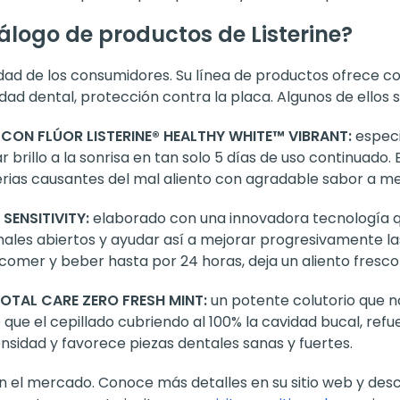
álogo de productos de Listerine?
dad de los consumidores. Su línea de productos ofrece co
idad dental, protección contra la placa. Algunos de ellos s
ON FLÚOR LISTERINE® HEALTHY WHITE™ VIBRANT:
especi
brillo a la sonrisa en tan solo 5 días de uso continuado. 
rias causantes del mal aliento con agradable sabor a me
SENSITIVITY:
elaborado con una innovadora tecnología 
ales abiertos y ayudar así a mejorar progresivamente las
 comer y beber hasta por 24 horas, deja un aliento fresco 
TOTAL CARE ZERO FRESH MINT:
un potente colutorio que n
que el cepillado cubriendo al 100% la cavidad bucal, refu
nsidad y favorece piezas dentales sanas y fuertes.
 el mercado. Conoce más detalles en su sitio web y desc