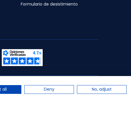
Formulario de desistimiento
s.
 all
Deny
No, adjust