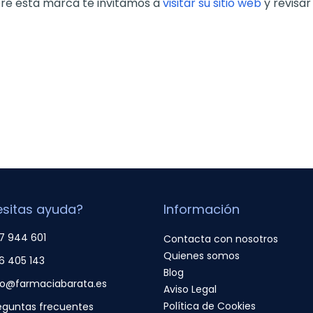
bre esta marca te invitamos a
visitar su sitio web
y revisar
sitas ayuda?
Información
7 944 601
Contacta con nosotros
Quienes somos
6 405 143
Blog
fo@farmaciabarata.es
Aviso Legal
Política de Cookies
eguntas frecuentes