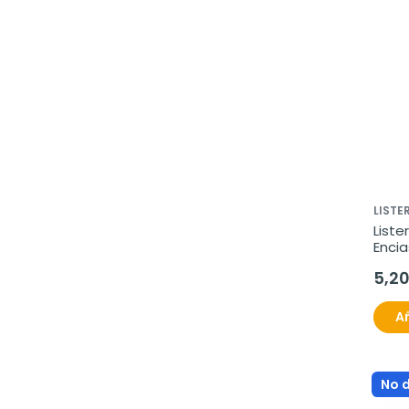
LISTE
Liste
Encia
5,2
Añ
No 