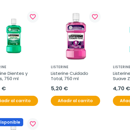
favorite_border
favorite_border
RINE
LISTERINE
LISTERIN
rine Dientes y 
Listerine Cuidado 
Listerin
s, 750 ml
Total, 750 ml
Suave Z
0 €
5,20 €
4,70 €
adir al carrito
Añadir al carrito
Añad
disponible
favorite_border