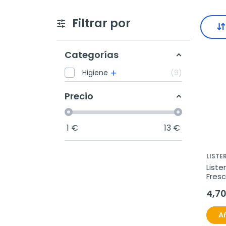
Filtrar por
Categorías
Higiene
9
Precio
1
€
13
€
LISTE
Liste
Fres
4,7
Añ