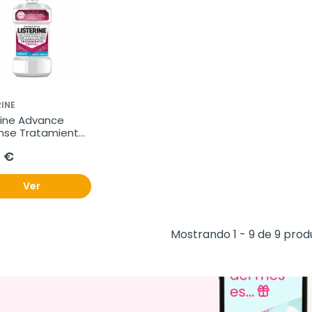
RINE
rine Advance 
nse Tratamiento 
val Menta 
0 €
a, 500 ml
Ver
Mostrando 1 - 9 de 9 prod