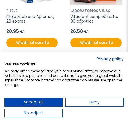
PILEJE
LABORATORIOS VIÑAS
Pileje Enebiane Agrumes, 
Vitacrecil complex forte, 
28 sobres
90 cápsulas
20,95 €
26,50 €
Añadir al carrito
Añadir al carrito
Privacy policy
We use cookies
¡En oferta!
favorite_border
favorite_border
We may place these for analysis of our visitor data, to improve our
website, show personalised content and to give you a great website
experience. For more information about the cookies we use open the
settings.
Accept all
Deny
No, adjust
HAIRGEN
BAYER
Hairgen Capsulas, 90 
Priorin, 60 cápsulas