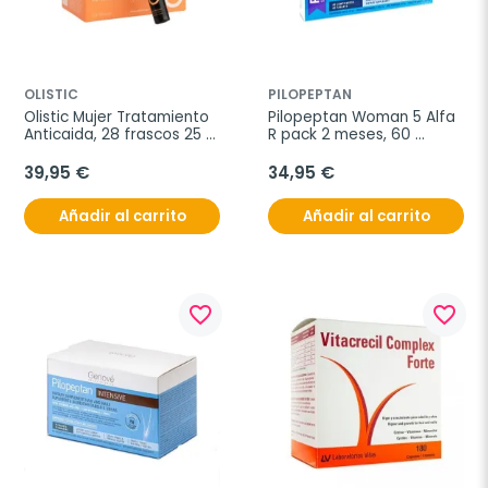
OLISTIC
PILOPEPTAN
Olistic Mujer Tratamiento 
Pilopeptan Woman 5 Alfa 
Anticaida, 28 frascos 25 
R pack 2 meses, 60 
ml
comprimidos
39,95 €
34,95 €
Añadir al carrito
Añadir al carrito
favorite_border
favorite_border