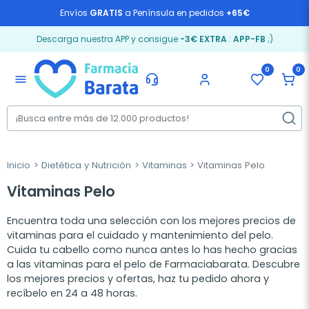
Envíos
GRATIS
a Península en pedidos
+65€
Descarga nuestra APP y consigue
-3€ EXTRA
:
APP-FB
;)
0
0
menu
Inicio
Dietética y Nutrición
Vitaminas
Vitaminas Pelo
Vitaminas Pelo
Encuentra toda una selección con los mejores precios de
vitaminas para el cuidado y mantenimiento del pelo.
Cuida tu cabello como nunca antes lo has hecho gracias
a las vitaminas para el pelo de Farmaciabarata. Descubre
los mejores precios y ofertas, haz tu pedido ahora y
recíbelo en 24 a 48 horas.