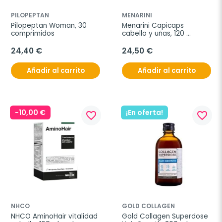
PILOPEPTAN
MENARINI
Pilopeptan Woman, 30 
Menarini Capicaps 
comprimidos
cabello y uñas, 120 
cápsulas
24,40 €
24,50 €
Añadir al carrito
Añadir al carrito
-10,00 €
¡En oferta!
favorite_border
favorite_border
NHCO
GOLD COLLAGEN
NHCO AminoHair vitalidad 
Gold Collagen Superdose 