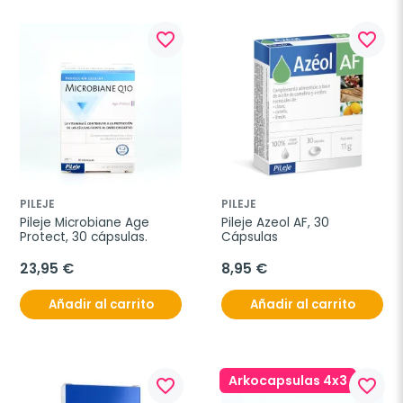
favorite_border
favorite_border
PILEJE
PILEJE
Pileje Microbiane Age 
Pileje Azeol AF, 30 
Protect, 30 cápsulas.
Cápsulas
23,95 €
8,95 €
Añadir al carrito
Añadir al carrito
Arkocapsulas 4x3
favorite_border
favorite_border