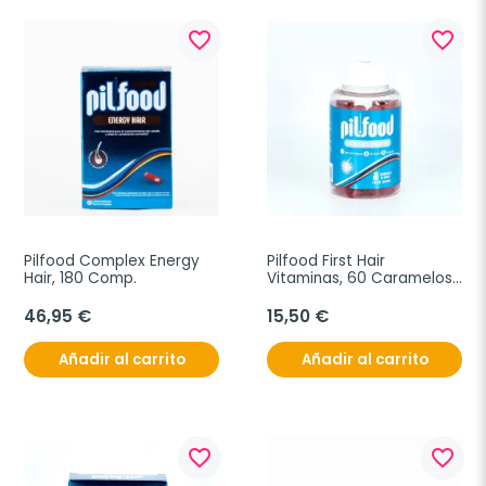
favorite_border
favorite_border
Pilfood Complex Energy 
Pilfood First Hair 
Hair, 180 Comp.
Vitaminas, 60 Caramelos 
de goma.
46,95 €
15,50 €
Añadir al carrito
Añadir al carrito
favorite_border
favorite_border