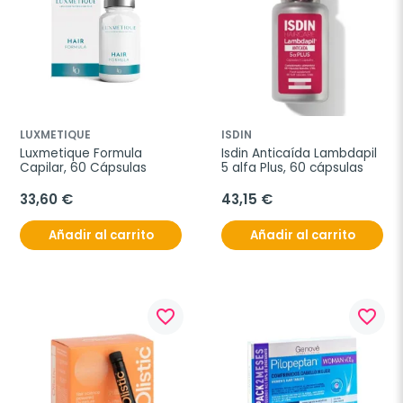
LUXMETIQUE
ISDIN
Luxmetique Formula 
Isdin Anticaída Lambdapil 
Capilar, 60 Cápsulas
5 alfa Plus, 60 cápsulas
33,60 €
43,15 €
Añadir al carrito
Añadir al carrito
favorite_border
favorite_border