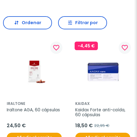
Ordenar
Filtrar por
-4,45 €
favorite_border
favorite_border
IRALTONE
KAIDAX
Iraltone AGA, 60 cápsulas
Kaidax Forte anti-caída, 
60 cápsulas
24,50 €
18,50 €
22,95 €