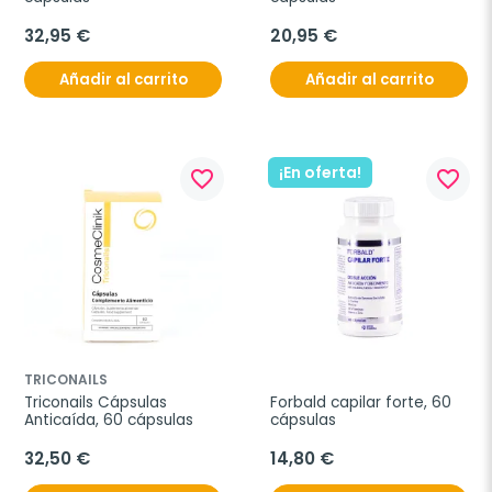
32,95 €
20,95 €
Añadir al carrito
Añadir al carrito
¡En oferta!
favorite_border
favorite_border
TRICONAILS
Triconails Cápsulas 
Forbald capilar forte, 60 
Anticaída, 60 cápsulas
cápsulas
32,50 €
14,80 €