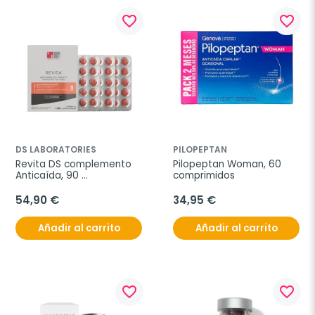
favorite_border
favorite_border
DS LABORATORIES
PILOPEPTAN
Revita DS complemento 
Pilopeptan Woman, 60 
Anticaída, 90 
comprimidos
comprimidos
54,90 €
34,95 €
Añadir al carrito
Añadir al carrito
favorite_border
favorite_border