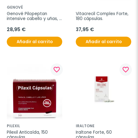
GENOVÉ
Genové Pilopeptan 
Vitacrecil Complex Forte, 
intensive cabello y uñas, 
180 cápsulas.
30 sobres
28,95 €
37,95 €
Añadir al carrito
Añadir al carrito
favorite_border
favorite_border
PILEXIL
IRALTONE
Pilexil Anticaída, 150 
Iraltone Forte, 60 
cápsulas
cápsulas