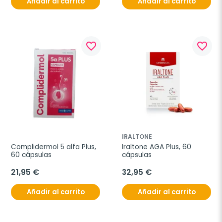
Añadir al carrito
Añadir al carrito
favorite_border
favorite_border
IRALTONE
Complidermol 5 alfa Plus, 
Iraltone AGA Plus, 60 
60 cápsulas
cápsulas
21,95 €
32,95 €
Añadir al carrito
Añadir al carrito