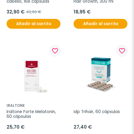
cabello, 168 cápsulas
Hair Growth, 300 ml
32,90 €
18,95 €
42,90 €
Añadir al carrito
Añadir al carrito
favorite_border
favorite_border
IRALTONE
Iraltone Forte Melatonin, 
idp Trihair, 60 cápsulas
60 cápsulas
25,70 €
27,40 €