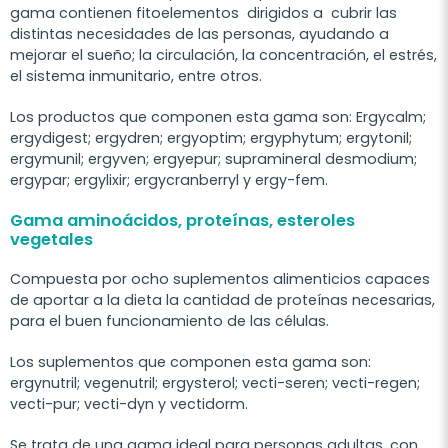
gama contienen fitoelementos dirigidos a cubrir las
distintas necesidades de las personas, ayudando a
mejorar el sueño; la circulación, la concentración, el estrés,
el sistema inmunitario, entre otros.
Los productos que componen esta gama son: Ergycalm;
ergydigest; ergydren; ergyoptim; ergyphytum; ergytonil;
ergymunil; ergyven; ergyepur; supramineral desmodium;
ergypar; ergylixir; ergycranberryl y ergy-fem.
Gama aminoácidos, proteínas, esteroles
vegetales
Compuesta por ocho suplementos alimenticios capaces
de aportar a la dieta la cantidad de proteínas necesarias,
para el buen funcionamiento de las células.
Los suplementos que componen esta gama son:
ergynutril; vegenutril; ergysterol; vecti-seren; vecti-regen;
vecti-pur; vecti-dyn y vectidorm.
Se trata de una gama ideal para personas adultas, con