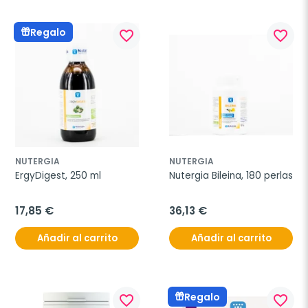
Regalo
favorite_border
favorite_border
NUTERGIA
NUTERGIA
ErgyDigest, 250 ml
Nutergia Bileina, 180 perlas
17,85 €
36,13 €
Añadir al carrito
Añadir al carrito
Regalo
favorite_border
favorite_border