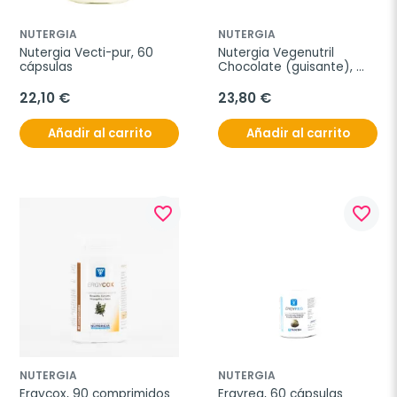
NUTERGIA
NUTERGIA
Nutergia Vecti-pur, 60 
Nutergia Vegenutril 
cápsulas
Chocolate (guisante), 
300g.
22,10 €
23,80 €
Añadir al carrito
Añadir al carrito
favorite_border
favorite_border
NUTERGIA
NUTERGIA
Ergycox, 90 comprimidos
Ergyreg, 60 cápsulas