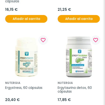
cápsulas
16,15 €
21,25 €
Añadir al carrito
Añadir al carrito
favorite_border
favorite_border
NUTERGIA
NUTERGIA
Ergystress, 60 cápsulas
Ergytaurina detox, 60 
cápsulas
20,40 €
17,85 €