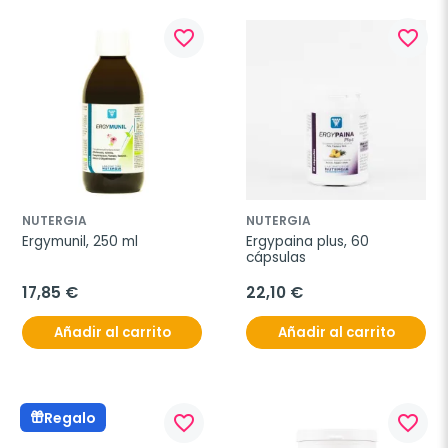
favorite_border
favorite_border
NUTERGIA
NUTERGIA
Ergymunil, 250 ml
Ergypaina plus, 60 
cápsulas
17,85 €
22,10 €
Añadir al carrito
Añadir al carrito
Regalo
favorite_border
favorite_border