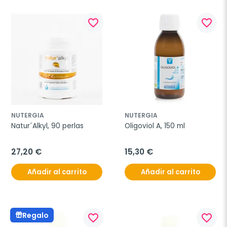
favorite_border
favorite_border
NUTERGIA
NUTERGIA
Natur´Alkyl, 90 perlas
Oligoviol A, 150 ml
27,20 €
15,30 €
Añadir al carrito
Añadir al carrito
Regalo
favorite_border
favorite_border