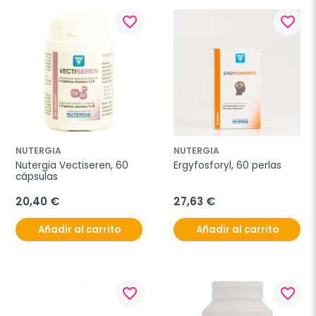
favorite_border
favorite_border
NUTERGIA
NUTERGIA
Nutergia Vectiseren, 60 
Ergyfosforyl, 60 perlas
cápsulas
20,40 €
27,63 €
Añadir al carrito
Añadir al carrito
favorite_border
favorite_border