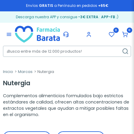
Envíos
GRATIS
a Península en pedidos
+65€
Descarga nuestra APP y consigue
-3€ EXTRA
:
APP-FB
;)
0
0
menu
Inicio
Marcas
Nutergia
Nutergia
Complementos alimenticios formulados bajo estrictos
estándares de calidad, ofrecen altas concentraciones de
extractos vegetales que ayudan a mitigar posibles faltas
en el organismo.