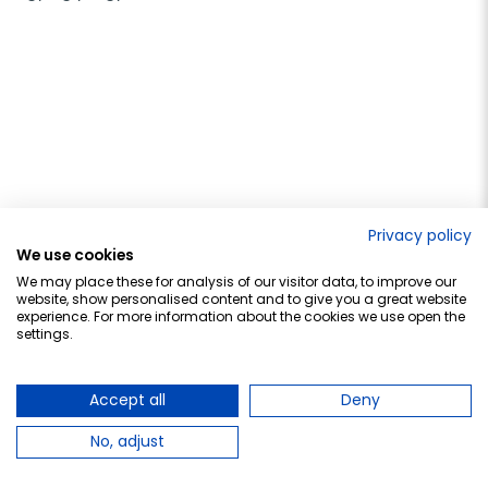
x
Privacy policy
We use cookies
We may place these for analysis of our visitor data, to improve our
website, show personalised content and to give you a great website
experience. For more information about the cookies we use open the
settings.
Accept all
Deny
¡Descarga nuestra APP!
Consigue
3€ EXTRA
en tu compra APP de más de 50€ con el
No, adjust
código APP-FB