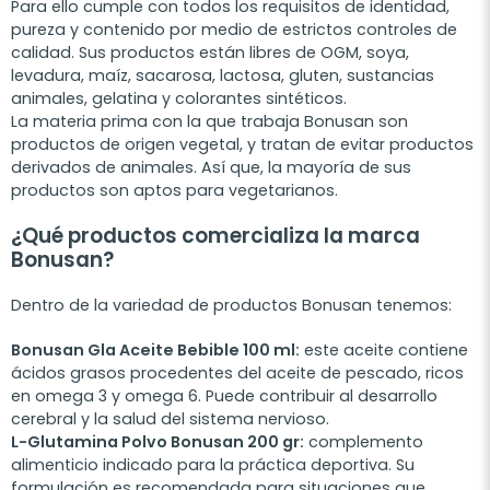
Para ello cumple con todos los requisitos de identidad,
pureza y contenido por medio de estrictos controles de
calidad. Sus productos están libres de OGM, soya,
levadura, maíz, sacarosa, lactosa, gluten, sustancias
animales, gelatina y colorantes sintéticos.
La materia prima con la que trabaja Bonusan son
productos de origen vegetal, y tratan de evitar productos
derivados de animales. Así que, la mayoría de sus
productos son aptos para vegetarianos.
¿Qué productos comercializa la marca
Bonusan?
Dentro de la variedad de productos Bonusan tenemos:
Bonusan Gla Aceite Bebible 100 ml:
este aceite contiene
ácidos grasos procedentes del aceite de pescado, ricos
en omega 3 y omega 6. Puede contribuir al desarrollo
cerebral y la salud del sistema nervioso.
L-Glutamina Polvo Bonusan 200 gr:
complemento
alimenticio indicado para la práctica deportiva. Su
formulación es recomendada para situaciones que