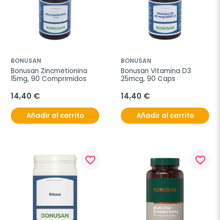
BONUSAN
BONUSAN
Bonusan Zincmetionina 
Bonusan Vitamina D3 
15mg, 90 Comprimidos
25mcg, 90 Caps
14,40 €
14,40 €
Añadir al carrito
Añadir al carrito
favorite_border
favorite_border