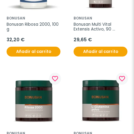
BONUSAN
BONUSAN
Bonusan Ribosa 2000, 100 
Bonusan Multi Vital 
g
Extensis Activo, 90 
comprimidos
32,20 €
29,65 €
Añadir al carrito
Añadir al carrito
favorite_border
favorite_border
BONUSAN
BONUSAN