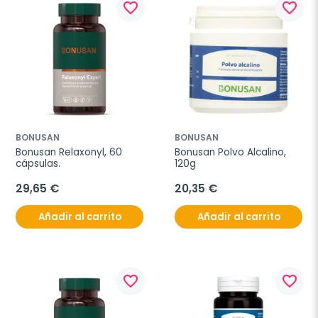
favorite_border
favorite_border
BONUSAN
BONUSAN
Bonusan Relaxonyl, 60 
Bonusan Polvo Alcalino, 
cápsulas.
120g
29,65 €
20,35 €
Añadir al carrito
Añadir al carrito
favorite_border
favorite_border