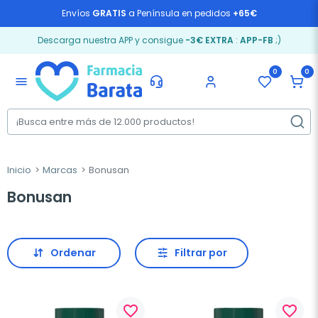
Envíos
GRATIS
a Península en pedidos
+65€
Descarga nuestra APP y consigue
-3€ EXTRA
:
APP-FB
;)
0
0
menu
Inicio
Marcas
Bonusan
Bonusan
Ordenar
Filtrar por
favorite_border
favorite_border