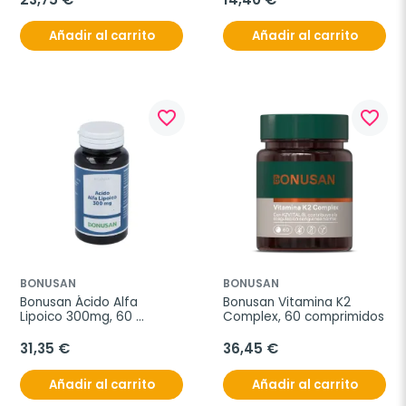
Añadir al carrito
Añadir al carrito
favorite_border
favorite_border
BONUSAN
BONUSAN
Bonusan Ácido Alfa 
Bonusan Vitamina K2 
Lipoico 300mg, 60 
Complex, 60 comprimidos
Cápsulas
31,35 €
36,45 €
Añadir al carrito
Añadir al carrito