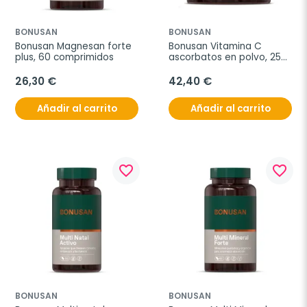
BONUSAN
BONUSAN
Bonusan Magnesan forte 
Bonusan Vitamina C 
plus, 60 comprimidos
ascorbatos en polvo, 250 
g
26,30 €
42,40 €
Añadir al carrito
Añadir al carrito
favorite_border
favorite_border
BONUSAN
BONUSAN