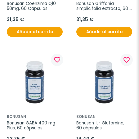
Bonusan Coenzima Q10 
Bonusan Griffonia 
50mg, 60 Cápsulas
simplicifolia extracto, 60 
cápsulas
31,35 €
31,35 €
Añadir al carrito
Añadir al carrito
favorite_border
favorite_border
BONUSAN
BONUSAN
Bonusan GABA 400 mg 
Bonusan  L- Glutamina, 
Plus, 60 cápsulas
60 cápsulas
23,75 €
14,40 €