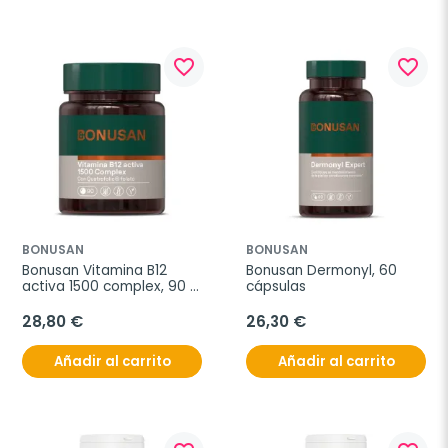
favorite_border
favorite_border
BONUSAN
BONUSAN
Bonusan Vitamina B12 
Bonusan Dermonyl, 60 
activa 1500 complex, 90 
cápsulas
comprimidos
28,80 €
26,30 €
Añadir al carrito
Añadir al carrito