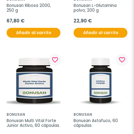
Bonusan Ribosa 2000, 
Bonusan L-Glutamina 
250 g
polvo, 200 g
67,80 €
22,90 €
Añadir al carrito
Añadir al carrito
favorite_border
favorite_border
BONUSAN
BONUSAN
Bonusan Multi Vital Forte 
Bonusan Astafuco, 60 
Junior Activo, 60 cápsulas.
cápsulas.