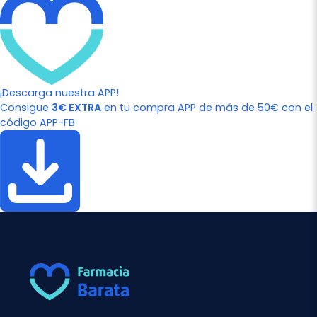
¡Descarga nuestra APP!
Consigue
3€ EXTRA
en tu compra APP de más de 50€ con el
código APP-FB