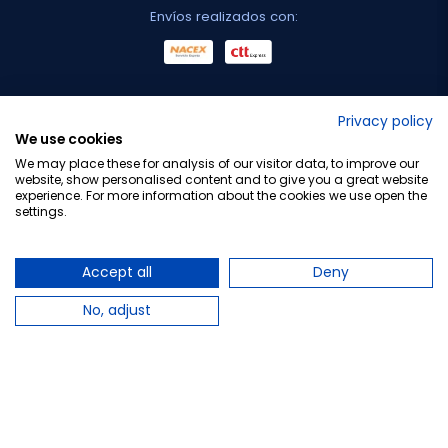
Envíos realizados con:
No lo decimos nosotros...
Privacy policy
We use cookies
¡Tu opinión es importante!
We may place these for analysis of our visitor data, to improve our
website, show personalised content and to give you a great website
experience. For more information about the cookies we use open the
settings.
Copyright © 2010-2026 Farmacia Barata S.L. Todos los
derechos reservados.
Accept all
Deny
No, adjust
Total:
3,65 €
−
+
Añadir al carrito