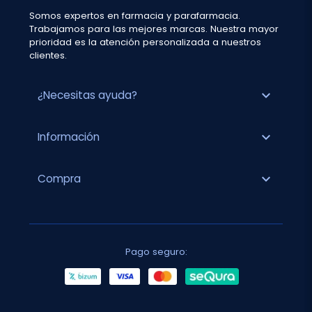
Somos expertos en farmacia y parafarmacia.
Trabajamos para las mejores marcas. Nuestra mayor
prioridad es la atención personalizada a nuestros
clientes.
expand_more
¿Necesitas ayuda?
expand_more
Información
expand_more
Compra
Pago seguro: