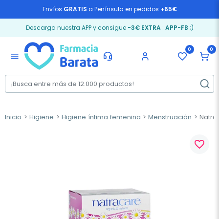
Envíos
GRATIS
a Península en pedidos
+65€
Descarga nuestra APP y consigue
-3€ EXTRA
:
APP-FB
;)
0
0
menu
Inicio
Higiene
Higiene íntima femenina
Menstruación
Natrac
favorite_border