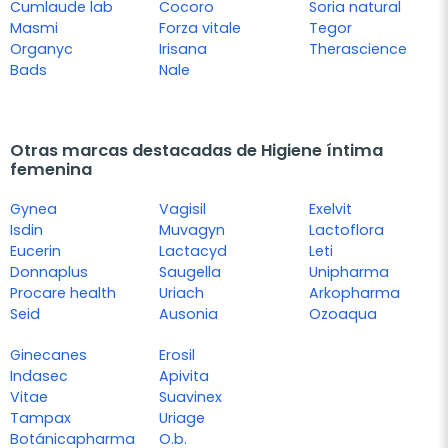
Cumlaude lab
Cocoro
Soria natural
Masmi
Forza vitale
Tegor
Organyc
Irisana
Therascience
Bads
Nale
Otras marcas destacadas de Higiene íntima
femenina
Gynea
Vagisil
Exelvit
Isdin
Muvagyn
Lactoflora
Eucerin
Lactacyd
Leti
Donnaplus
Saugella
Unipharma
Procare health
Uriach
Arkopharma
Seid
Ausonia
Ozoaqua
Ginecanes
Erosil
Indasec
Apivita
Vitae
Suavinex
Tampax
Uriage
Botánicapharma
O.b.