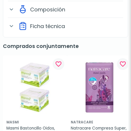
Composición
expand_more
Ficha técnica
expand_more
Comprados conjuntamente
favorite_border
favorite_border
MASMI
NATRACARE
Masmi Bastoncillo Oidos, 
Natracare Compresa Super, 