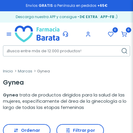
Envíos
GRATIS
a Península en pedidos
+65€
Descarga nuestra APP y consigue
-3€ EXTRA
:
APP-FB
;)
0
0
menu
Inicio
Marcas
Gynea
Gynea
Gynea
trata de productos dirigidos para la salud de las
mujeres, específicamente del área de la ginecología a lo
largo de todas las etapas femeninas
Ordenar
Filtrar por