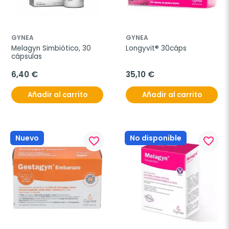
GYNEA
GYNEA
Melagyn Simbiótico, 30 
Longyvit® 30cáps
cápsulas
6,40 €
35,10 €
Añadir al carrito
Añadir al carrito
Nuevo
No disponible
favorite_border
favorite_border