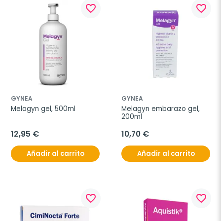
favorite_border
favorite_border
GYNEA
GYNEA
Melagyn gel, 500ml
Melagyn embarazo gel, 
200ml
12,95 €
10,70 €
Añadir al carrito
Añadir al carrito
favorite_border
favorite_border