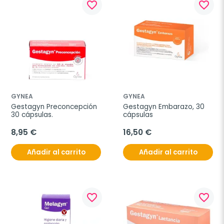
favorite_border
favorite_border
GYNEA
GYNEA
Gestagyn Preconcepción 
Gestagyn Embarazo, 30 
30 cápsulas.
cápsulas
8,95 €
16,50 €
Añadir al carrito
Añadir al carrito
favorite_border
favorite_border