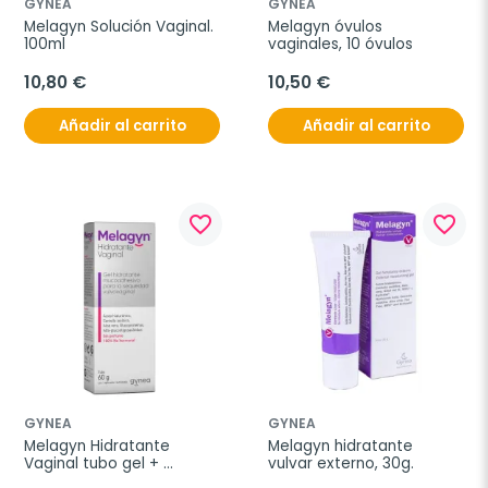
GYNEA
GYNEA
Melagyn Solución Vaginal. 
Melagyn óvulos 
100ml
vaginales, 10 óvulos
10,80 €
10,50 €
Añadir al carrito
Añadir al carrito
favorite_border
favorite_border
GYNEA
GYNEA
Melagyn Hidratante 
Melagyn hidratante 
Vaginal tubo gel + 
vulvar externo, 30g.
aplicador, 60 g