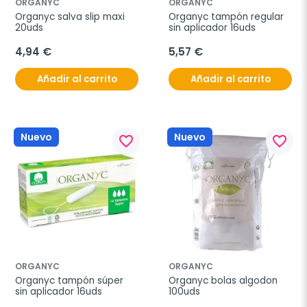
ORGANYC
ORGANYC
Organyc salva slip maxi 
Organyc tampón regular 
20uds
sin aplicador 16uds
4,94 €
5,57 €
Añadir al carrito
Añadir al carrito
Nuevo
Nuevo
favorite_border
favorite_border
ORGANYC
ORGANYC
Organyc tampón súper 
Organyc bolas algodon 
sin aplicador 16uds
100uds