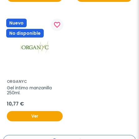
Nuevo
favorite_border
No disponible
ORGANYC
Gel intimo manzanilla 
250ml.
10,77 €
Ver