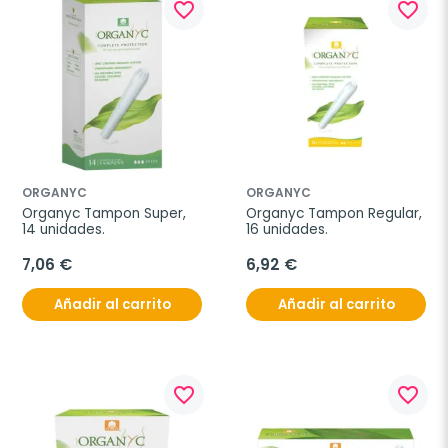
favorite_border
favorite_border
ORGANYC
ORGANYC
Organyc Tampon Super, 
Organyc Tampon Regular, 
14 unidades.
16 unidades.
7,06 €
6,92 €
Añadir al carrito
Añadir al carrito
favorite_border
favorite_border