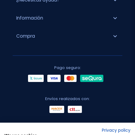
expand_more
expand_more
Información
expand_more
Compra
Pago seguro:
Envíos realizados con:
No lo decimos nosotros...
Privacy policy