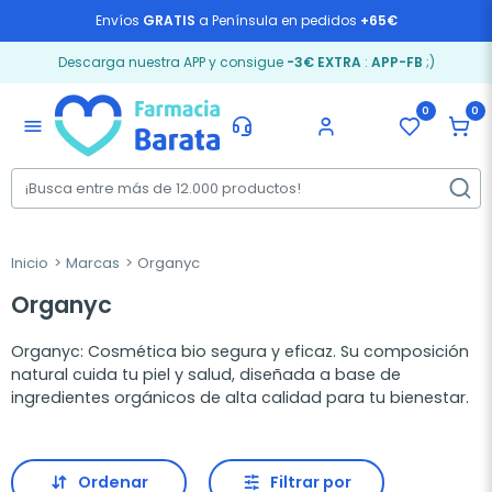
Envíos
GRATIS
a Península en pedidos
+65€
Descarga nuestra APP y consigue
-3€ EXTRA
:
APP-FB
;)
0
0
menu
Inicio
Marcas
Organyc
Organyc
Organyc: Cosmética bio segura y eficaz. Su composición
natural cuida tu piel y salud, diseñada a base de
ingredientes orgánicos de alta calidad para tu bienestar.
Ordenar
Filtrar por