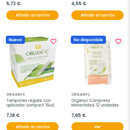
5,73 €
4,55 €
Añadir al carrito
Añadir al carrito
Nuevo
No disponible
favorite_border
favorite_border
ORGANYC
ORGANYC
Tampones regular con 
Organyc Compresa 
aplicador compact 16ud.
Maternidad, 12 unidades.
7,18 €
7,65 €
Añadir al carrito
Ver