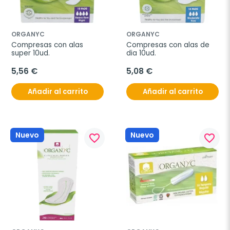
ORGANYC
ORGANYC
Compresas con alas 
Compresas con alas de 
super 10ud.
dia 10ud.
5,56 €
5,08 €
Añadir al carrito
Añadir al carrito
Nuevo
Nuevo
favorite_border
favorite_border