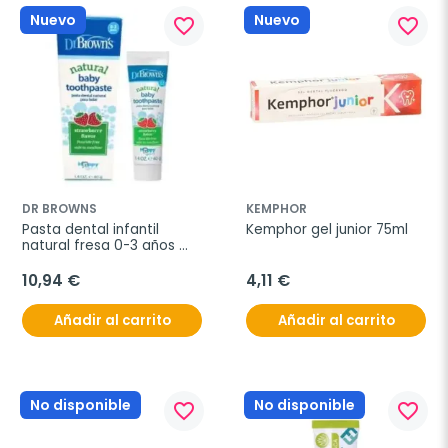
Nuevo
Nuevo
favorite_border
favorite_border
DR BROWNS
KEMPHOR
Pasta dental infantil 
Kemphor gel junior 75ml
natural fresa 0-3 años 
40gr
10,94 €
4,11 €
Añadir al carrito
Añadir al carrito
No disponible
No disponible
favorite_border
favorite_border