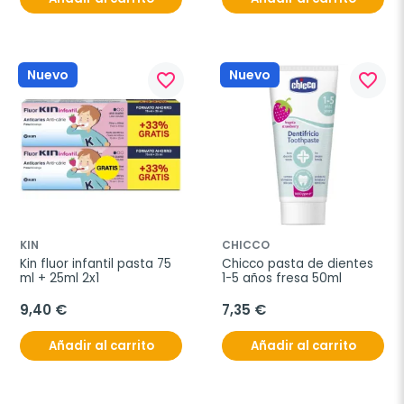
Nuevo
Nuevo
favorite_border
favorite_border
KIN
CHICCO
Kin fluor infantil pasta 75 
Chicco pasta de dientes 
ml + 25ml 2x1
1-5 años fresa 50ml
9,40 €
7,35 €
Añadir al carrito
Añadir al carrito