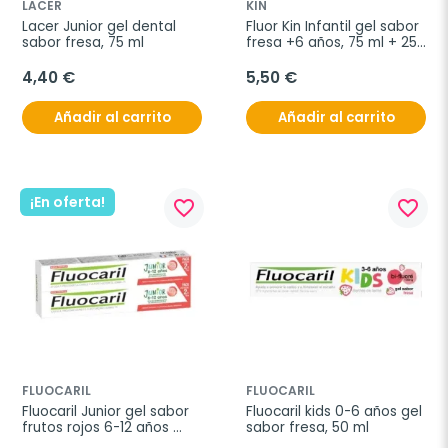
LACER
KIN
Lacer Junior gel dental 
Fluor Kin Infantil gel sabor 
sabor fresa, 75 ml
fresa +6 años, 75 ml + 25 
ml
4,40 €
5,50 €
Añadir al carrito
Añadir al carrito
¡En oferta!
favorite_border
favorite_border
FLUOCARIL
FLUOCARIL
Fluocaril Junior gel sabor 
Fluocaril kids 0-6 años gel 
frutos rojos 6-12 años 
sabor fresa, 50 ml
PACK OFERTA, 2x75 ml