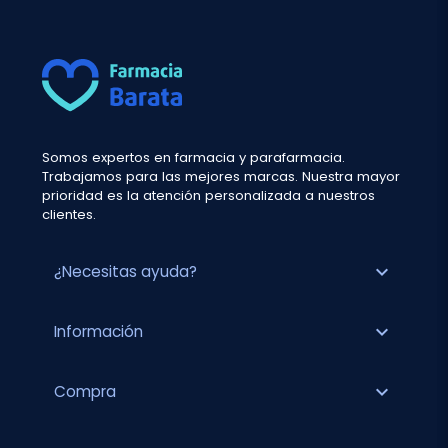
Somos expertos en farmacia y parafarmacia.
Trabajamos para las mejores marcas. Nuestra mayor
prioridad es la atención personalizada a nuestros
clientes.
expand_more
¿Necesitas ayuda?
expand_more
Información
expand_more
Compra