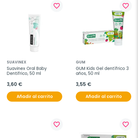
favorite_border
favorite_border
SUAVINEX
GUM
Suavinex Oral Baby 
GUM Kids Gel dentífrico 3 
Dentifrico, 50 ml
años, 50 ml
3,60 €
3,55 €
Añadir al carrito
Añadir al carrito
favorite_border
favorite_border