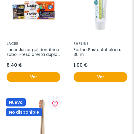
LACER
FARLINE
Lacer Junior gel dentifrico 
Farline Pasta Antiplaca, 
sabor Fresa oferta duplo, 
30 ml
2x75 ml+ REGALO figura 
Batman
8,40 €
1,00 €
Ver
Ver
Nuevo
favorite_border
No disponible