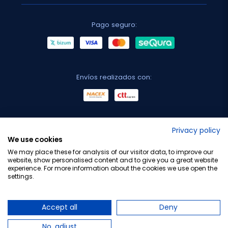
Pago seguro:
Envíos realizados con:
No lo decimos nosotros...
Privacy policy
We use cookies
¡Tu opinión es importante!
We may place these for analysis of our visitor data, to improve our
website, show personalised content and to give you a great website
experience. For more information about the cookies we use open the
settings.
Copyright © 2010-2026 Farmacia Barata S.L. Todos los
derechos reservados.
Accept all
Deny
No, adjust