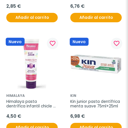
fluor 50ml
2,85 €
6,76 €
Añadir al carrito
Añadir al carrito
Nuevo
Nuevo
favorite_border
favorite_border
HIMALAYA
KIN
Himalaya pasta 
Kin junior pasta dentífrica 
dentrífica infantil chicle 
menta suave 75ml+25ml
80g
4,50 €
6,98 €
Añadir al carrito
Añadir al carrito