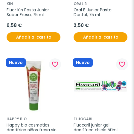
KIN
ORAL B
Fluor Kin Pasta Junior 
Oral B Junior Pasta 
Sabor Fresa, 75 ml
Dental, 75 ml
6,58 €
2,50 €
Añadir al carrito
Añadir al carrito
Nuevo
Nuevo
favorite_border
favorite_border
HAPPY BIO
FLUOCARIL
Happy bio cosmetics 
Fluocaril junior gel 
dentifrico niños fresa sin 
dentífrico chicle 50ml