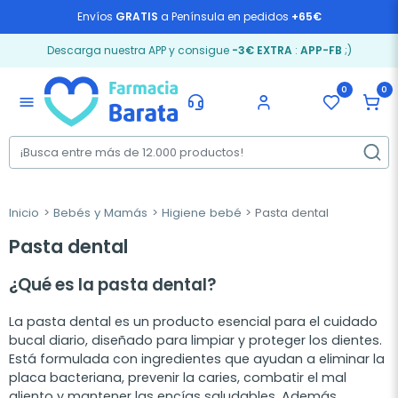
Envíos
GRATIS
a Península en pedidos
+65€
Descarga nuestra APP y consigue
-3€ EXTRA
:
APP-FB
;)
0
0
menu
Inicio
Bebés y Mamás
Higiene bebé
Pasta dental
Pasta dental
¿Qué es la pasta dental?
La pasta dental es un producto esencial para el cuidado
bucal diario, diseñado para limpiar y proteger los dientes.
Está formulada con ingredientes que ayudan a eliminar la
placa bacteriana, prevenir la caries, combatir el mal
aliento y mantener las encías saludables. Además,