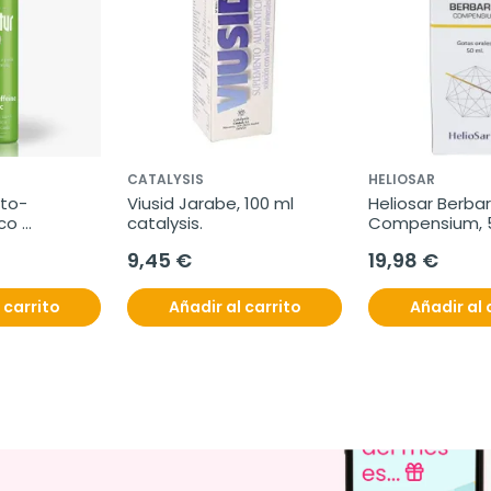
CATALYSIS
HELIOSAR
yto-
Viusid Jarabe, 100 ml 
Heliosar Berbari
co 
catalysis.
Compensium, 
0 ml
9,45 €
19,98 €
 carrito
Añadir al carrito
Añadir al 