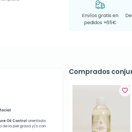
Envíos gratis en
De
pedidos +65€
Comprados conju
favorite_border
facial
re Oil Control
orientada
 de la piel grasa y/o con