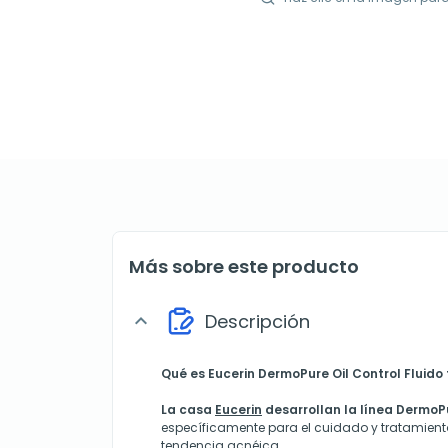
Más sobre este producto
Descripción
expand_more
Qué es Eucerin DermoPure Oil Control Fluido 
La casa
Eucerin
desarrollan la línea DermoPu
específicamente para el cuidado y tratamiento
tendencia acnéica.