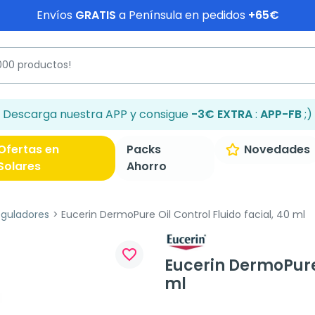
Envíos
GRATIS
a Península en pedidos
+65€
Descarga nuestra APP y consigue
-3€ EXTRA
:
APP-FB
;)
Ofertas en
Packs
Novedades
Solares
Ahorro
eguladores
Eucerin DermoPure Oil Control Fluido facial, 40 ml
favorite_border
Eucerin DermoPure 
ml