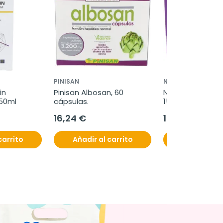
PINISAN
NEO
n 
Pinisan Albosan, 60 
Neo Probiotic C
50ml
cápsulas.
15 cápsulas.
16,24 €
10,19 €
carrito
Añadir al carrito
Añadir al c