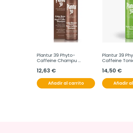
Plantur 39 Phyto-
Plantur 39 Ph
Caffeine Champu 
Caffeine Toni
Anticaida Cabello 
Anticaída, 20
12,63 €
14,50 €
Oscuro, 250 ml
Añadir al carrito
Añadir al