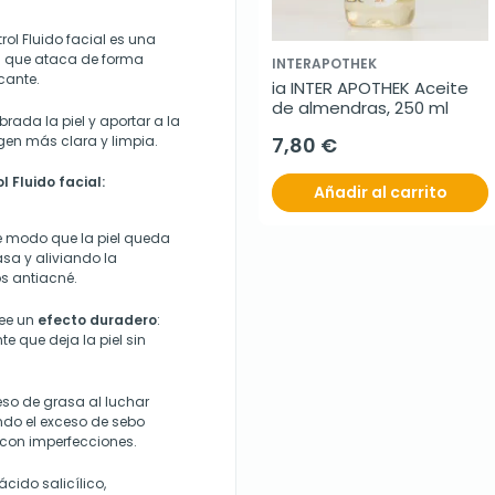
ol Fluido facial es una
al que ataca de forma
INTERAPOTHEK
cante.
ia INTER APOTHEK Aceite 
de almendras, 250 ml
rada la piel y aportar a la
en más clara y limpia.
7,80 €
 Fluido facial:
Añadir al carrito
de modo que la piel queda
sa y aliviando la
s antiacné.
see un
efecto duradero
:
e que deja la piel sin
eso de grasa al luchar
ndo el exceso de sebo
 con imperfecciones.
ido salicílico,