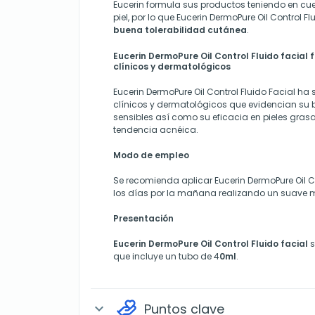
Eucerin formula sus productos teniendo en cue
piel, por lo que Eucerin DermoPure Oil Control F
buena tolerabilidad cutánea
.
Eucerin DermoPure Oil Control Fluido facial 
clínicos y dermatológicos
Eucerin DermoPure Oil Control Fluido Facial ha 
clínicos y dermatológicos que evidencian su b
sensibles así como su eficacia en pieles gra
tendencia acnéica.
Modo de empleo
Se recomienda aplicar Eucerin DermoPure Oil Co
los días por la mañana realizando un suave 
Presentación
Eucerin DermoPure Oil Control Fluido facial
s
que incluye un tubo de 4
0ml
.
Puntos clave
expand_more