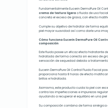
Fundamentalmente Eucerin DermoPure Oil Contr
crema de textura ligera
o fluida de uso faci
concreta el exceso de grasa, con efecto matifi
Cumple su objetivo de hidratar de forma equilib
piel mayor suavidad así como darle una imag
Cómo funciona Eucerin DermoPure Oil Control
composición
Este fluido posee un eficaz efecto hidratante 
hidratada de forma correcta sin exceso de gra
sensación de sequedad debida a tratamiento
Eucerin DermoPure Oil Control Fluido Facial po
proporciona hasta 8 horas de efecto matificant
brillos e hidratada.
Asimismo, este producto cuida la piel con exc
contra las imperfecciones e impurezas regula
ayudando a recuperar el equilibrio en una piel
Su composición combina de forma sinérgica ác