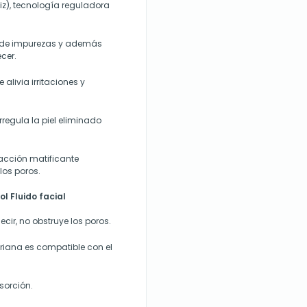
liz), tecnología reguladora
n de impurezas y además
cer.
alivia irritaciones y
rregula la piel eliminado
acción matificante
los poros.
l Fluido facial
decir, no obstruye los poros.
iana es compatible con el
sorción.