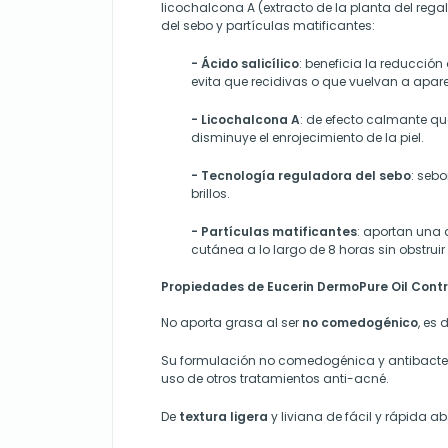
licochalcona A (extracto de la planta del rega
del sebo y partículas matificantes:
- Ácido salicílico
: beneficia la reducció
evita que recidivas o que vuelvan a apare
- Licochalcona A
: de efecto calmante que 
disminuye el enrojecimiento de la piel.
- Tecnología reguladora del sebo
: sebo
brillos.
- Partículas matificantes
: aportan una 
cutánea a lo largo de 8 horas sin obstruir 
Propiedades de Eucerin DermoPure Oil Contro
No aporta grasa al ser
no comedogénico
, es 
Su formulación no comedogénica y antibacter
uso de otros tratamientos anti-acné.
De
textura ligera
y liviana de fácil y rápida ab