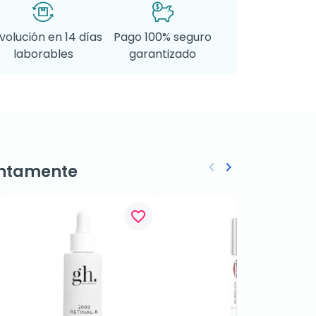
volución en 14 días
Pago 100% seguro
laborables
garantizado
keyboard_arrow_left
keyboard_arrow_right
ntamente
Anterior
Siguiente
favorite_border
favorite_border