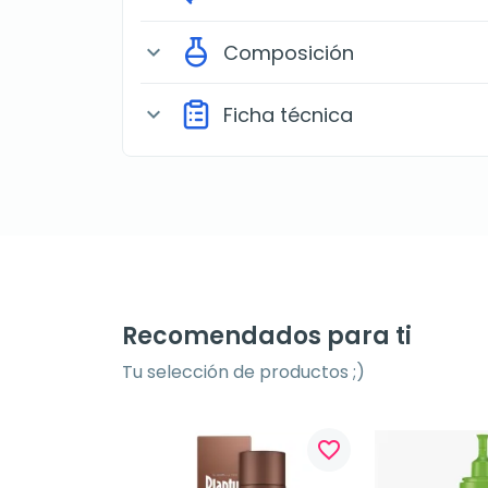
Composición
expand_more
Ficha técnica
expand_more
Recomendados para ti
Tu selección de productos ;)
favorite_border