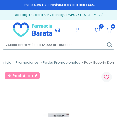
Envíos
GRATIS
a Península en pedidos
+65€
Descarga nuestra APP y consigue
-3€ EXTRA
:
APP-FB
;)
0
0
menu
Inicio
Promociones
Packs Promocionales
Pack Eucerin Dermo
¡Pack Ahorro!
favorite_border