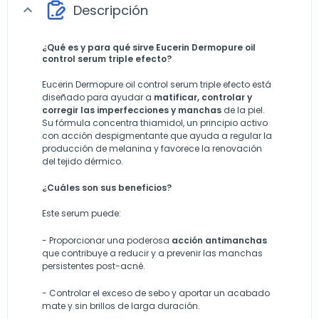
Descripción
expand_more
¿Qué es y para qué sirve Eucerin Dermopure oil
control serum triple efecto?
Eucerin Dermopure oil control serum triple efecto está
diseñado para ayudar a
matificar, controlar y
corregir las imperfecciones y manchas
de la piel.
Su fórmula concentra thiamidol, un principio activo
con acción despigmentante que ayuda a regular la
producción de melanina y favorece la renovación
del tejido dérmico.
¿Cuáles son sus beneficios?
Este serum puede:
-
Proporcionar una poderosa
acción antimanchas
que contribuye a reducir y a prevenir las manchas
persistentes post-acné.
- C
ontrolar el exceso de sebo
y aportar un
acabado
mate y sin brillos de larga duración.