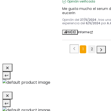
Opinión verificada
Me gusta mucho el serum d
eucerin
Opinión del
27/5/2024
, tras un
experiencia del
6/5/2024
por
A.
Útil
(0)
Informe
1
2