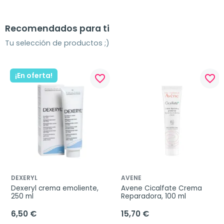
Recomendados para ti
Tu selección de productos ;)
¡En oferta!
favorite_border
favorite_border
DEXERYL
AVENE
Dexeryl crema emoliente, 
Avene Cicalfate Crema 
250 ml
Reparadora, 100 ml
6,50 €
15,70 €