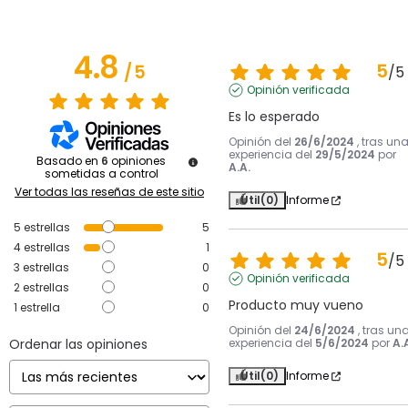
4.8
5
/
5
/
5
Opinión verificada
Es lo esperado
Opinión del
26/6/2024
, tras un
experiencia del
29/5/2024
por
Basado en
6
opiniones
A.A.
sometidas a control
Ver todas las reseñas de este sitio
Útil
(0)
Informe
5
estrellas
5
4
estrellas
1
5
/
5
3
estrellas
0
Opinión verificada
2
estrellas
0
Producto muy vueno
1
estrella
0
Opinión del
24/6/2024
, tras un
Ordenar las opiniones
experiencia del
5/6/2024
por
A.
Útil
(0)
Informe