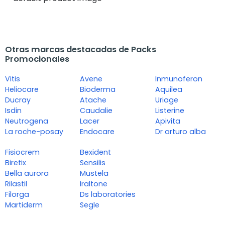
Otras marcas destacadas de Packs
Promocionales
Vitis
Avene
Inmunoferon
Heliocare
Bioderma
Aquilea
Ducray
Atache
Uriage
Isdin
Caudalie
Listerine
Neutrogena
Lacer
Apivita
La roche-posay
Endocare
Dr arturo alba
Fisiocrem
Bexident
Biretix
Sensilis
Bella aurora
Mustela
Rilastil
Iraltone
Filorga
Ds laboratories
Martiderm
Segle