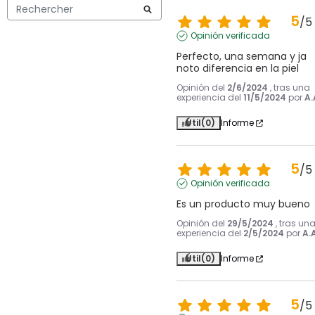
5
/
5
Opinión verificada
Perfecto, una semana y ja 
noto diferencia en la piel
Opinión del
2/6/2024
, tras una
experiencia del
11/5/2024
por
A.
Útil
(0)
Informe
5
/
5
Opinión verificada
Es un producto muy bueno
Opinión del
29/5/2024
, tras un
experiencia del
2/5/2024
por
A.A
Útil
(0)
Informe
5
/
5