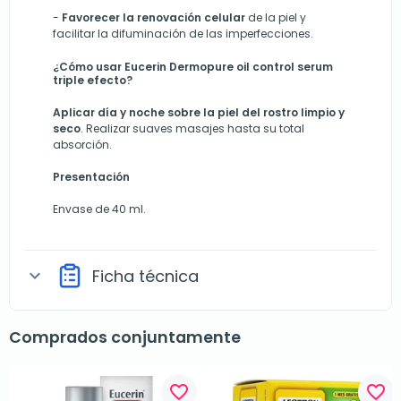
-
Favorecer la renovación celular
de la piel
y
facilita
r
la difuminación de las imperfecciones.
¿Cómo usar Eucerin Dermopure oil control serum
triple efecto?
Aplicar día y noche sobre la piel del rostro limpio y
seco
. Realizar suaves masajes hasta su total
absorción.
Presentación
Envase de 40 ml.
Ficha técnica
expand_more
Comprados conjuntamente
favorite_border
favorite_border