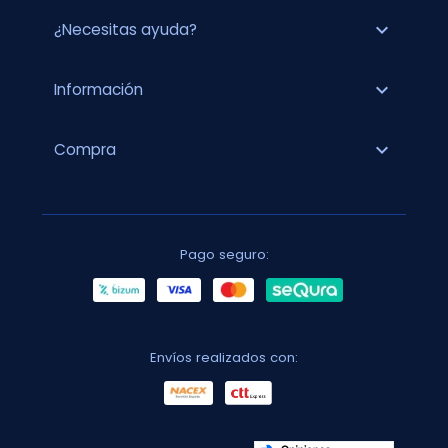
expand_more
¿Necesitas ayuda?
expand_more
Información
expand_more
Compra
Pago seguro:
Envíos realizados con: