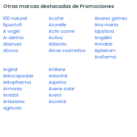
Otras marcas destacadas de Promociones
100 natural
Acofar
Alvarez gómez
5punto5
Acorelle
Ana maría
A vogel
Activ ozone
lajusticia
A-derma
Activa
Angelini
Abenula
Airbiotic
Annabis
Aboca
Alove cosmetics
Apiserum
Arafarma
Argital
Artilane
Arkocapsulas
Aslavital
Arkopharma
Aspirina
Armonia
Avene solar
Arnidol
Avent
Artesania
Axovital
agricola