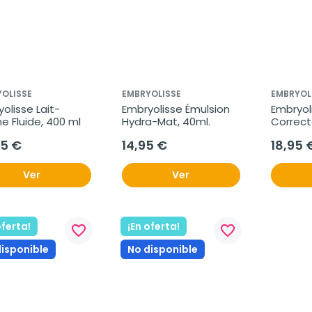
OLISSE
EMBRYOLISSE
EMBRYOL
olisse Lait-
Embryolisse Émulsion 
Embryoli
 Fluide, 400 ml
Hydra-Mat, 40ml.
Correcte
CC Crea
75 €
14,95 €
18,95 
Ver
Ver
oferta!
¡En oferta!
favorite_border
favorite_border
disponible
No disponible