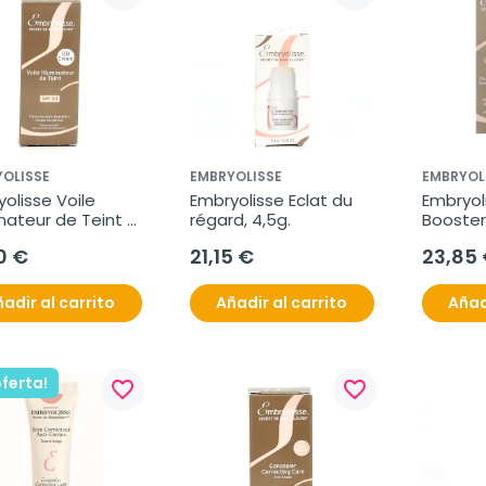
OLISSE
EMBRYOLISSE
EMBRYOL
olisse Voile 
Embryolisse Eclat du 
Embryoli
inateur de Teint - 
régard, 4,5g.
Booster 
ream, 30ml.
Sourcils
0 €
21,15 €
23,85
adir al carrito
Añadir al carrito
Añad
oferta!
favorite_border
favorite_border