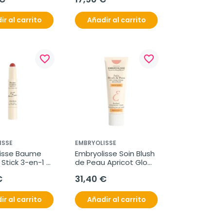
ir al carrito
Añadir al carrito
favorite_border
favorite_border
ISSE
EMBRYOLISSE
isse Baume 
Embryolisse Soin Blush 
Stick 3-en-1 
de Peau Apricot Glow, 
2,5 g
50 ml
€
31,40 €
ir al carrito
Añadir al carrito