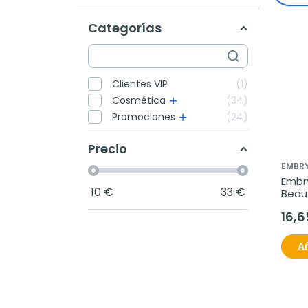
Categorías
Clientes VIP
1
Cosmética
34
Promociones
24
Precio
EMBRY
Embry
10
€
33
€
Beaut
200m
16,6
Añ