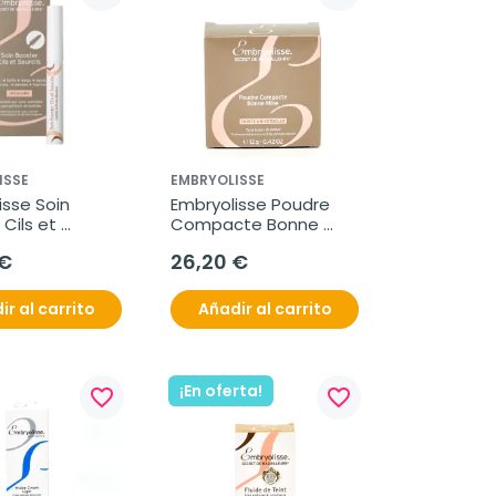
ISSE
EMBRYOLISSE
sse Soin 
Embryolisse Poudre 
Cils et 
Compacte Bonne 
, 6,5ml.
Mine 12g
 €
26,20 €
ir al carrito
Añadir al carrito
¡En oferta!
favorite_border
favorite_border