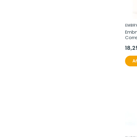
EMBRY
Embry
Corre
Cerne
18,2
Añ