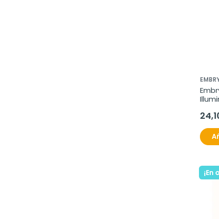
EMBRY
Embry
Illum
BB C
24,1
Añ
¡En 