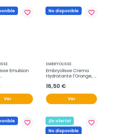
ponible
No disponible
favorite_border
favorite_border
ISSE
EMBRYOLISSE
sse Emulsion 
Embryolisse Crema 
Hydratante l'Orange, 
llante, 200ml
50ml.
€
16,50 €
Ver
Ver
ponible
¡En oferta!
favorite_border
favorite_border
No disponible