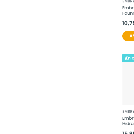
EMBRY
Embry
Foun
Beige
10,7
Añ
¡En 
EMBRY
Embry
Hidra
ml
15,9