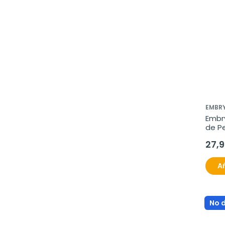
EMBRY
Embry
de Pe
50 m
27,
Añ
No 