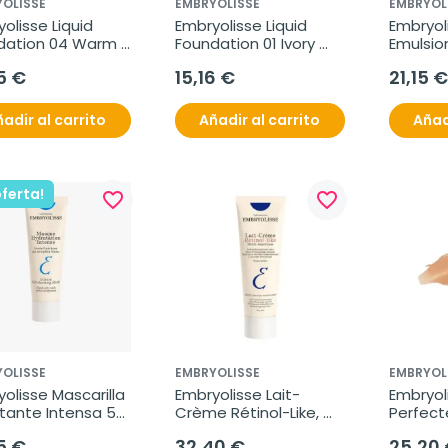
OLISSE
EMBRYOLISSE
EMBRYOL
olisse Liquid 
Embryolisse Liquid 
Embryol
dation 04 Warm 
Foundation 01 Ivory 
Emulsion
, 30ml.
Beige, 30ml.
5 €
15,16 €
21,15 €
adir al carrito
Añadir al carrito
Añad
oferta!
favorite_border
favorite_border
OLISSE
EMBRYOLISSE
EMBRYOL
olisse Mascarilla 
Embryolisse Lait-
Embryoli
tante Intensa 50 
Crème Rétinol-Like, 
Perfecte
75 ml
CC Crea
5 €
32,40 €
25,20