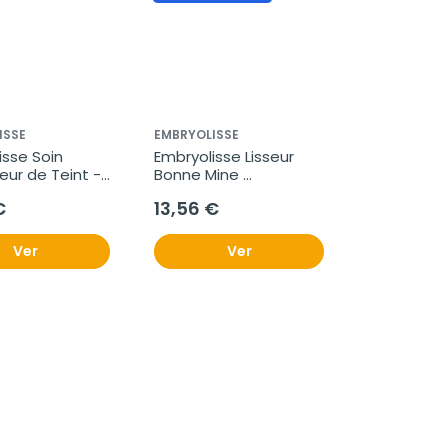
ISSE
EMBRYOLISSE
sse Soin 
Embryolisse Lisseur 
ur de Teint - 
Bonne Mine 
m, 30ml.
Tratamiento Facial 
€
13,56 €
Relajante Inmediato 
40ml
Ver
Ver