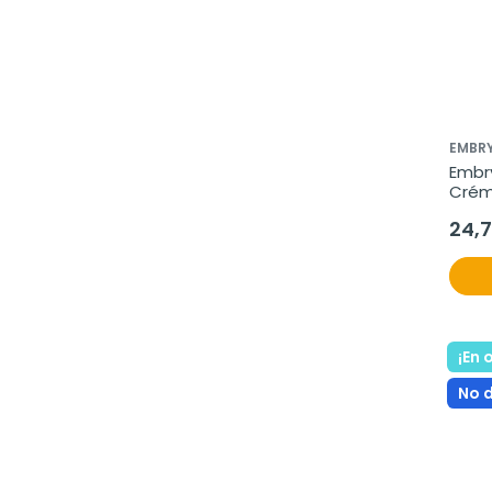
EMBRY
Embry
Créme
24,
¡En 
No 