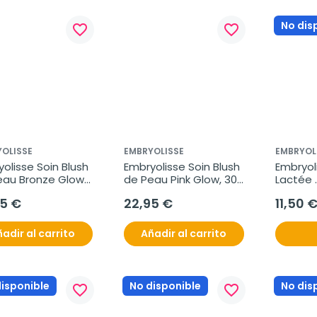
No dis
favorite_border
favorite_border
OLISSE
EMBRYOLISSE
EMBRYOL
olisse Soin Blush 
Embryolisse Soin Blush 
Embryoli
au Bronze Glow, 
de Peau Pink Glow, 30 
Lactée 
l
ml
Demaqui
95 €
22,95 €
11,50 
adir al carrito
Añadir al carrito
disponible
No disponible
No dis
favorite_border
favorite_border