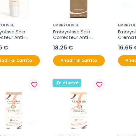
OLISSE
EMBRYOLISSE
EMBRYOL
olisse Soin 
Embryolisse Soin 
Embryol
cteur Anti-
Correcteur Anti-
Crema L
s Beige, 8 ml
Cernes Rose, 8ml.
5 €
18,25 €
16,65 
adir al carrito
Añadir al carrito
Añad
¡En oferta!
favorite_border
favorite_border