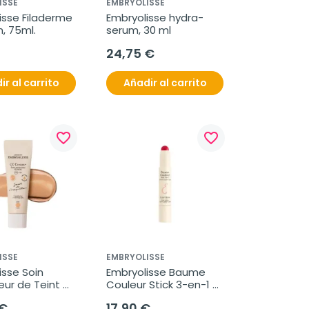
ISSE
EMBRYOLISSE
isse Filaderme 
Embryolisse hydra-
, 75ml.
serum, 30 ml
24,75 €
ir al carrito
Añadir al carrito
favorite_border
favorite_border
ISSE
EMBRYOLISSE
sse Soin 
Embryolisse Baume 
ur de Teint 
Couleur Stick 3-en-1 
m+ Nude, 30 
Rouge Intense, 2,5 g
 €
17,90 €