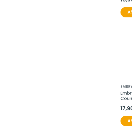
Añ
EMBRY
Embr
Coule
Rose 
17,9
Añ