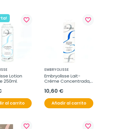
rta!
favorite_border
favorite_border
ISSE
EMBRYOLISSE
sse Lotion 
Embryolisse Lait-
re 250ml.
Créme Concentrada, 
30ml.
€
10,60 €
ir al carrito
Añadir al carrito
favorite_border
favorite_border