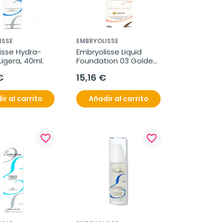
ISSE
EMBRYOLISSE
isse Hydra-
Embryolisse Liquid 
igera, 40ml.
Foundation 03 Golden 
Beige, 30ml.
€
15,16 €
ir al carrito
Añadir al carrito
favorite_border
favorite_border