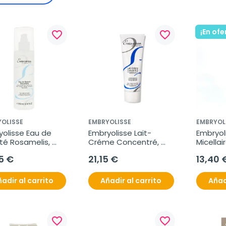
¡En ofe
favorite_border
favorite_border
OLISSE
EMBRYOLISSE
EMBRYOL
olisse Eau de 
Embryolisse Lait-
Embryoli
é Rosamelis, 
Créme Concentré, 
Micellai
l.
75ml.
5 €
21,15 €
13,40 
adir al carrito
Añadir al carrito
Añad
favorite_border
favorite_border