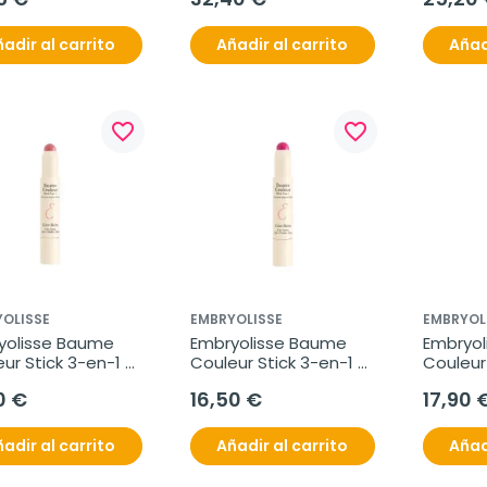
ml
adir al carrito
Añadir al carrito
Añad
favorite_border
favorite_border
OLISSE
EMBRYOLISSE
EMBRYOL
yolisse Baume 
Embryolisse Baume 
Embryol
ur Stick 3-en-1 
Couleur Stick 3-en-1 
Couleur 
Nude, 2,5 g
Framboise, 2,5 g
Mocha, 
0 €
16,50 €
17,90 
adir al carrito
Añadir al carrito
Añad