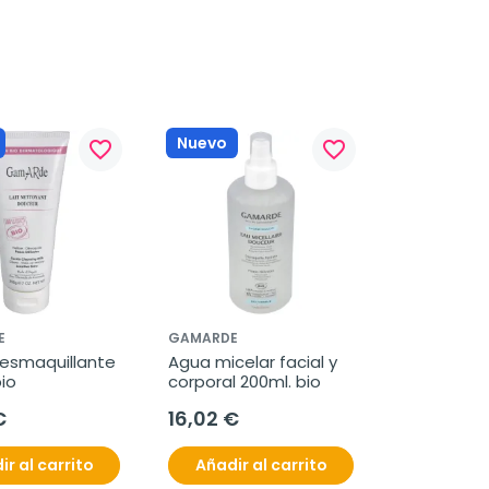
Nuevo
favorite_border
favorite_border
E
GAMARDE
esmaquillante 
Agua micelar facial y 
io
corporal 200ml. bio
€
16,02 €
ir al carrito
Añadir al carrito