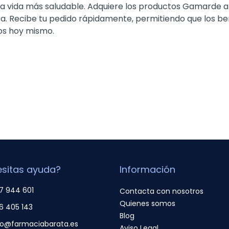
una vida más saludable. Adquiere los productos Gamarde 
za. Recibe tu pedido rápidamente, permitiendo que los be
os hoy mismo.
sitas ayuda?
Información
7 944 601
Contacta con nosotros
Quienes somos
6 405 143
Blog
fo@farmaciabarata.es
Aviso Legal