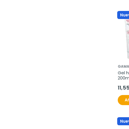
Nue
GAMA
Gel h
200m
11,5
Añ
Nue