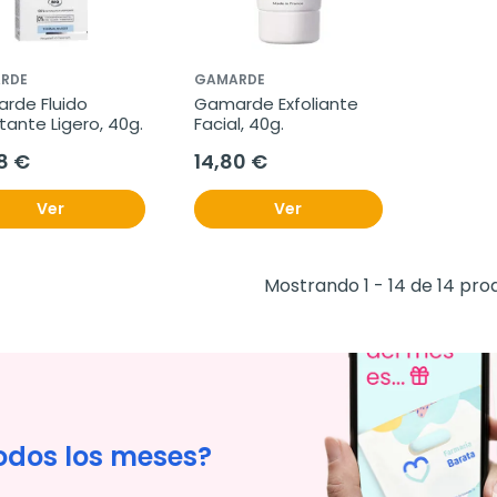
RDE
GAMARDE
rde Fluido 
Gamarde Exfoliante 
tante Ligero, 40g.
Facial, 40g.
8 €
14,80 €
Ver
Ver
Mostrando 1 - 14 de 14 pro
odos los meses?