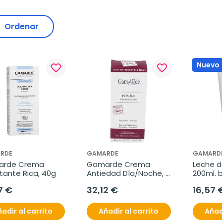
Ordenar
Nuevo
favorite_border
favorite_border
RDE
GAMARDE
GAMARD
rde Crema 
Gamarde Crema 
Leche d
tante Rica, 40g
Antiedad Día/Noche, 
200ml. b
40g.
7 €
32,12 €
16,57 
adir al carrito
Añadir al carrito
Añad