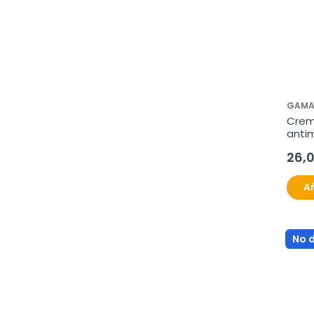
GAMA
Crem
anti
26,
Añ
No 