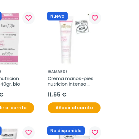
Nuevo
favorite_border
favorite_border
E
GAMARDE
utricion 
Crema manos-pies 
40gr. bio
nutricion intensa 
100gr. bio
 €
11,55 €
ir al carrito
Añadir al carrito
No disponible
favorite_border
favorite_border