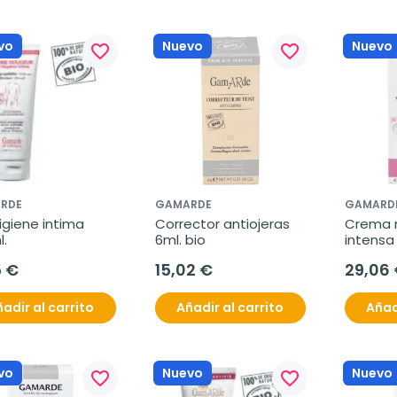
vo
Nuevo
Nuevo
favorite_border
favorite_border
RDE
GAMARDE
GAMARD
igiene intima 
Corrector antiojeras 
Crema n
l.
6ml. bio
intensa 
5 €
15,02 €
29,06
adir al carrito
Añadir al carrito
Añad
vo
Nuevo
Nuevo
favorite_border
favorite_border