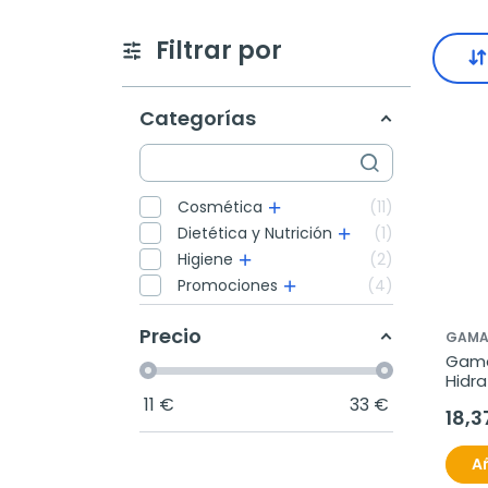
Filtrar por
Categorías
Cosmética
11
Dietética y Nutrición
1
Higiene
2
Promociones
4
Precio
GAMA
Gama
Hidra
11
€
33
€
18,3
Añ