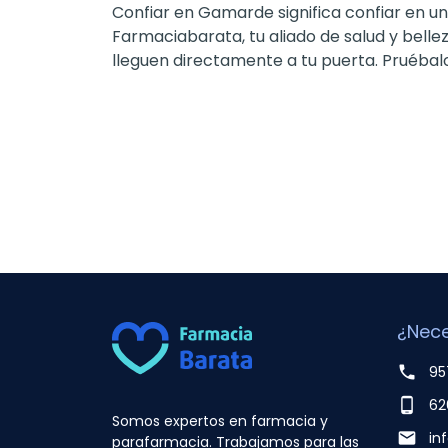
Confiar en Gamarde significa confiar en 
Farmaciabarata, tu aliado de salud y belle
lleguen directamente a tu puerta. Pruébal
¿Nece
phone
95
phone_android
62
Somos expertos en farmacia y
email
in
parafarmacia. Trabajamos para las