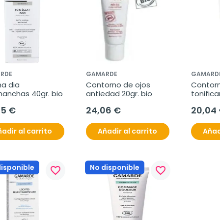
RDE
GAMARDE
GAMARD
a dia 
Contorno de ojos 
Contorn
manchas 40gr. bio
antiedad 20gr. bio
tonifica
05 €
24,06 €
20,04
adir al carrito
Añadir al carrito
Añad
disponible
No disponible
favorite_border
favorite_border