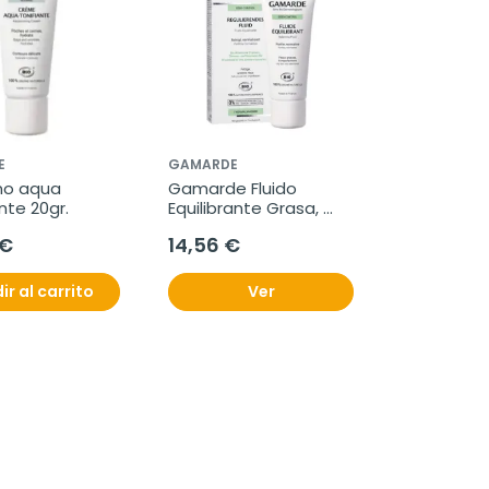
E
GAMARDE
o aqua 
Gamarde Fluido 
nte 20gr.
Equilibrante Grasa, 
40g
 €
14,56 €
ir al carrito
Ver