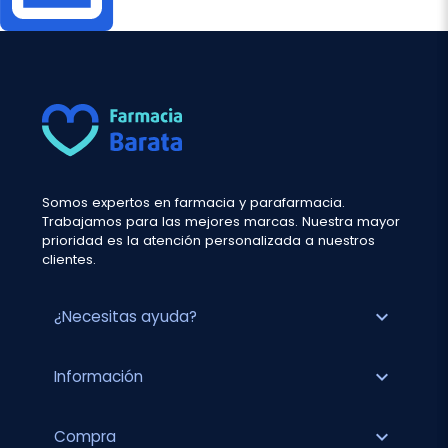
Somos expertos en farmacia y parafarmacia.
Trabajamos para las mejores marcas. Nuestra mayor
prioridad es la atención personalizada a nuestros
clientes.
expand_more
¿Necesitas ayuda?
expand_more
Información
expand_more
Compra