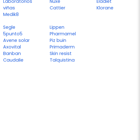
Laboratorios
Nuxe
Eladiet
viñas
Cattier
Klorane
Medik8
Segle
Lippen
5punto5
Pharmamel
Avene solar
Piz buin
Axovital
Primaderm
Banban
Skin resist
Caudalie
Talquistina