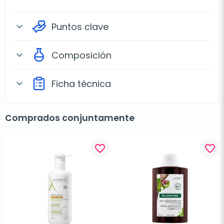
Puntos clave
expand_more
Composición
expand_more
Ficha técnica
expand_more
Comprados conjuntamente
favorite_border
favorite_border