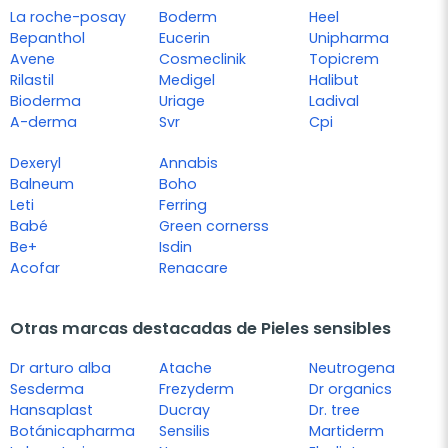
La roche-posay
Boderm
Heel
Bepanthol
Eucerin
Unipharma
Avene
Cosmeclinik
Topicrem
Rilastil
Medigel
Halibut
Bioderma
Uriage
Ladival
A-derma
Svr
Cpi
Dexeryl
Annabis
Balneum
Boho
Leti
Ferring
Babé
Green cornerss
Be+
Isdin
Acofar
Renacare
Otras marcas destacadas de Pieles sensibles
Dr arturo alba
Atache
Neutrogena
Sesderma
Frezyderm
Dr organics
Hansaplast
Ducray
Dr. tree
Botánicapharma
Sensilis
Martiderm