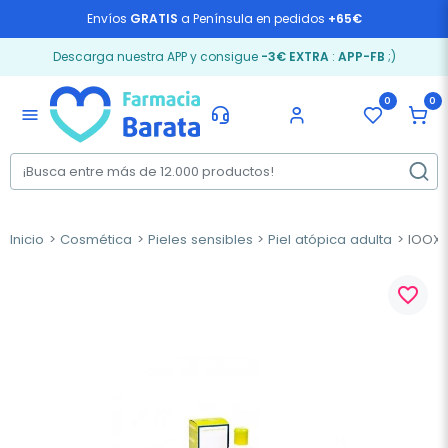
Envíos
GRATIS
a Península en pedidos
+65€
Descarga nuestra APP y consigue
-3€ EXTRA
:
APP-FB
;)
0
0
menu
Inicio
Cosmética
Pieles sensibles
Piel atópica adulta
IOOX 
favorite_border