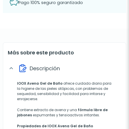
Pago 100% seguro garantizado
Más sobre este producto
Descripción
expand_more
IOOX Avena Gel de Baño
ofrece cuidado diario para
la higiene de las pieles atópicas, con problemas de
sequedad, sensibilidad y facilidad para irritarse y
enrojecerse.
Contiene extracto de avena y una
fórmula libre de
jabones
espumantes y tensioactivos irritantes.
Propiedades de IOOX Avena Gel de Baño