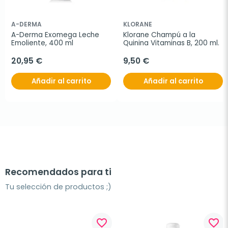
A-DERMA
KLORANE
A-Derma Exomega Leche 
Klorane Champú a la 
Emoliente, 400 ml
Quinina Vitaminas B, 200 ml.
20,95 €
9,50 €
Añadir al carrito
Añadir al carrito
Recomendados para ti
Tu selección de productos ;)
favorite_border
favorite_border