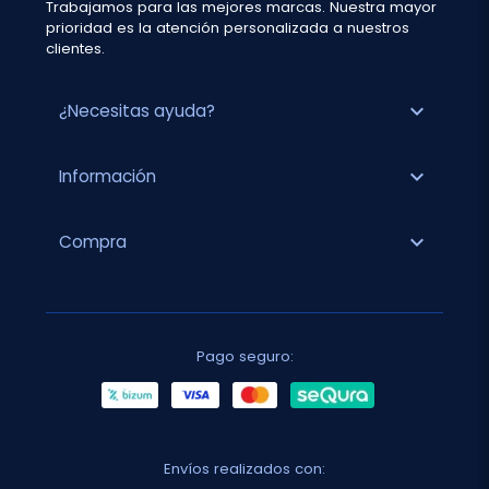
Trabajamos para las mejores marcas. Nuestra mayor
prioridad es la atención personalizada a nuestros
clientes.
expand_more
¿Necesitas ayuda?
expand_more
Información
expand_more
Compra
Pago seguro:
Envíos realizados con: