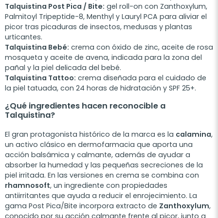
Talquistina Post Pica / Bite:
gel roll-on con Zanthoxylum,
Palmitoyl Tripeptide-8, Menthyl y Lauryl PCA para aliviar el
picor tras picaduras de insectos, medusas y plantas
urticantes.
Talquistina Bebé:
crema con óxido de zinc, aceite de rosa
mosqueta y aceite de avena, indicada para la zona del
pañal y la piel delicada del bebé.
Talquistina Tattoo:
crema diseñada para el cuidado de
la piel tatuada, con 24 horas de hidratación y SPF 25+.
¿Qué ingredientes hacen reconocible a
Talquistina?
El gran protagonista histórico de la marca es la
calamina
,
un activo clásico en dermofarmacia que aporta una
acción balsámica y calmante, además de ayudar a
absorber la humedad y las pequeñas secreciones de la
piel irritada. En las versiones en crema se combina con
rhamnosoft
, un ingrediente con propiedades
antiirritantes que ayuda a reducir el enrojecimiento. La
gama Post Pica/Bite incorpora extracto de
Zanthoxylum
,
conocido por su acción calmante frente al picor, junto a