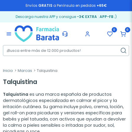
Envíos
GRATIS
a Península en pedidos
+65€
Descarga nuestra APP y consigue
-3€ EXTRA
:
APP-FB
;)
0
0
menu
Inicio
Marcas
Talquistina
Talquistina
Talquistina
es una marca española de productos
dermatológicos especializada en calmar el picor y la
irritación cutánea. Su gama incluye polvo, crema, loción,
gel roll-on para picaduras y versiones específicas para
bebés y piel tatuada, con activos que ayudan a devolver
la calma a pieles sensibles o irritadas por sudor, sol,
picaduras o roce.