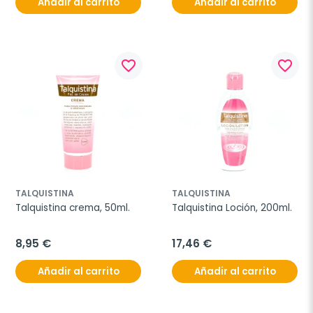
Añadir al carrito
Añadir al carrito
favorite_border
favorite_border
TALQUISTINA
TALQUISTINA
Talquistina crema, 50ml.
Talquistina Loción, 200ml.
8,95 €
17,46 €
Añadir al carrito
Añadir al carrito