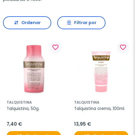
Ordenar
Filtrar por
favorite_border
favorite_border
TALQUISTINA
TALQUISTINA
Talquistina, 50g.
Talquistina crema, 100ml.
7,40 €
13,95 €