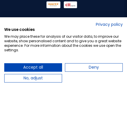
No lo decimos nosotros...
Privacy policy
We use cookies
¡Tu opinión es importante!
We may place these for analysis of our visitor data, to improve our
website, show personalised content and to give you a great website
experience. For more information about the cookies we use open the
settings.
Copyright © 2010-2026 Farmacia Barata S.L. Todos los
derechos reservados.
Accept all
Deny
No, adjust