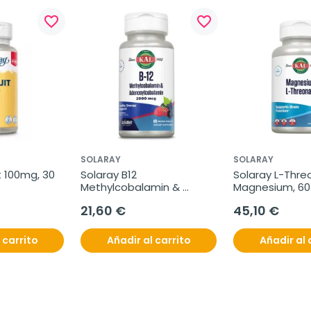
favorite_border
favorite_border
SOLARAY
SOLARAY
t 100mg, 30 
Solaray B12 
Solaray L-Thre
Methylcobalamin & 
Magnesium, 60 
Adenosylcobalamin, 
comprimidos
21,60 €
45,10 €
2000mg
 carrito
Añadir al carrito
Añadir al 