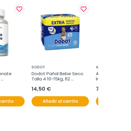
favorite_border
favorite_border
DODOT
ACOFAR
onate 
Dodot Pañal Bebe Seco 
Acofar Nesira Gel
Talla 4 10-15kg, 62 
Invisible SPF50+
unidades
14,50 €
7,60 €
carrito
Añadir al carrito
Añadir al c