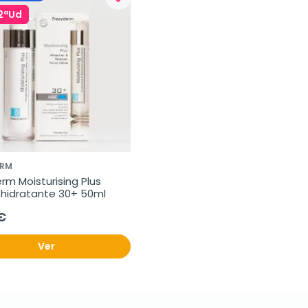
2ªUd
ERM
rm Moisturising Plus 
hidratante 30+ 50ml
€
Ver