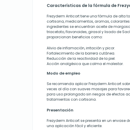
Características de la fórmula de Frez
Frezyderm Anticort tiene una fórmula de alta t
cortisona, medicamentos, aromas, colorantes 
ingredientes se encuentran aceite de margosa,
triacetato, flavonoides, girasol y lisado de S
proporcionan beneficios como:
Alivio de inflamación, irritación y picor.
Fortalecimiento de la barrera cutánea.
Reducción de la reactividad de la piel.
Acción analgésica que calma el malestar.
Modo de empleo
Se recomienda aplicar Frezyderm Anticort sobr
veces al día con suaves masajes para favorec
para uso prolongado sin riesgos de efectos ad
tratamientos con cortisona.
Presentación
Frezyderm Anticort se presenta en un envase d
una aplicación fácil y eficiente.