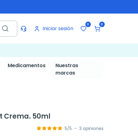
0
0
Iniciar sesión
Medicamentos
Nuestras
marcas
rt Crema. 50ml
5
/
5
-
3
opiniones