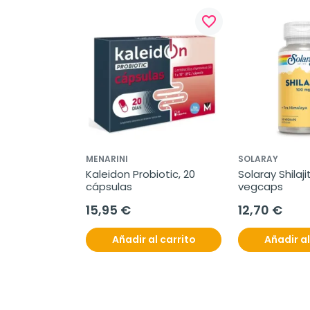
favorite_border
MENARINI
SOLARAY
Kaleidon Probiotic, 20 
Solaray Shilaji
cápsulas
vegcaps
15,95 €
12,70 €
Añadir al carrito
Añadir al