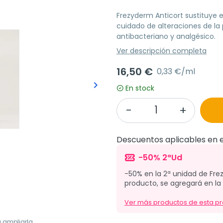
Frezyderm Anticort sustituye e
cuidado de alteraciones de la p
antibacteriano y analgésico.
Ver descripción completa
16,50 €
0,33 €/ml
keyboard_arrow_right
En stock
Siguiente
Descuentos aplicables en e
-50% 2ªUd
-50% en la 2ª unidad de Frez
producto, se agregará en la
Ver más productos de esta p
a ampliarla