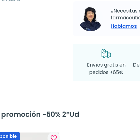
¿Necesitas 
farmacéutic
Hablamos
Envíos gratis en
De
pedidos +65€
a promoción -50% 2ªUd
ponible
favorite_border