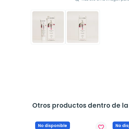
Otros productos dentro de l
No disponible
No dis
favorite_border