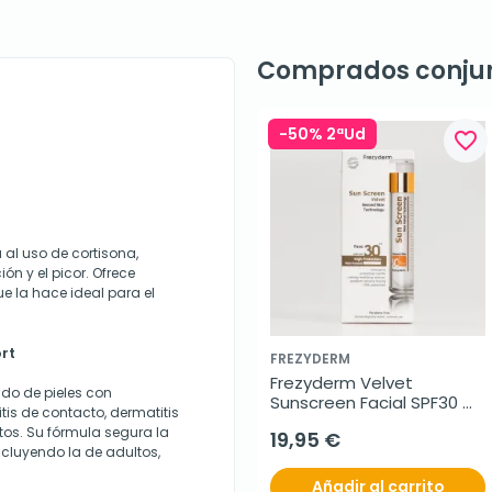
Comprados conju
-50% 2ªUd
favorite_border
 al uso de cortisona,
ón y el picor. Ofrece
ue la hace ideal para el
rt
FREZYDERM
Frezyderm Velvet 
ado de pieles con
Sunscreen Facial SPF30 
is de contacto, dermatitis
50ml
tos. Su fórmula segura la
19,95 €
ncluyendo la de adultos,
Añadir al carrito