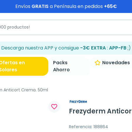
Envíos
GRATIS
a Península en pedidos
+65€
Descarga nuestra APP y consigue
-3€ EXTRA
:
APP-FB
;)
Ofertas en
Packs
Novedades
Solares
Ahorro
m Anticort Crema. 50ml
favorite_border
Frezyderm Antico
Referencia: 188864