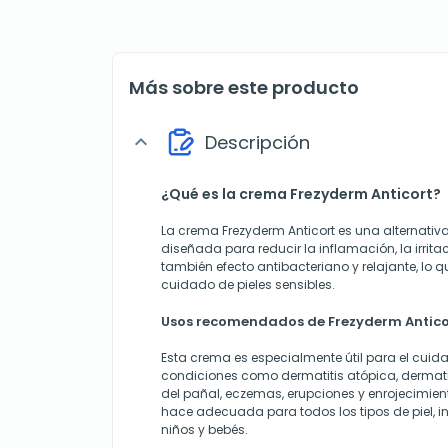
Más sobre este producto
Descripción
expand_more
¿Qué es la crema Frezyderm Anticort?
La crema Frezyderm Anticort es una alternativa
diseñada para reducir la inflamación, la irritaci
también efecto antibacteriano y relajante, lo q
cuidado de pieles sensibles.
Usos recomendados de Frezyderm Antico
Esta crema es especialmente útil para el cuid
condiciones como dermatitis atópica, dermatit
del pañal, eczemas, erupciones y enrojecimien
hace adecuada para todos los tipos de piel, i
niños y bebés.