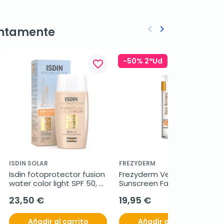
keyboard_arrow_left
keyboard_arrow_right
ntamente
Anterior
Siguiente
-50% 2ªUd
favorite_border
favorite_border
ISDIN SOLAR
FREZYDERM
Isdin fotoprotector fusion 
Frezyderm Velvet 
water color light SPF 50, 
Sunscreen Facial SPF50+, 
50 ml
50 ml
23,50 €
19,95 €
Añadir al carrito
Añadir al carrito