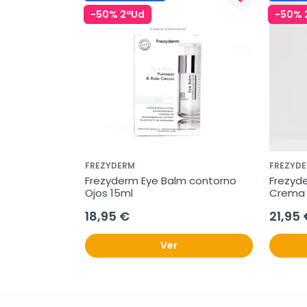
-50% 2ªUd
-50% 
FREZYDERM
FREZYD
Frezyderm Eye Balm contorno 
Frezyde
Ojos 15ml
Crema 
18,95 €
21,95 
Ver