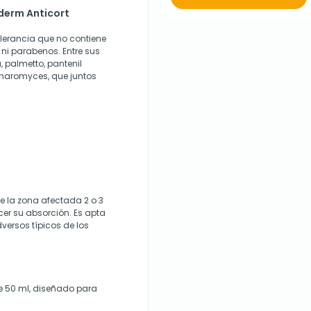
yderm Anticort
olerancia que no contiene
ni parabenos. Entre sus
 palmetto, pantenil
acharomyces, que juntos
e la zona afectada 2 o 3
er su absorción. Es apta
versos típicos de los
e 50 ml, diseñado para