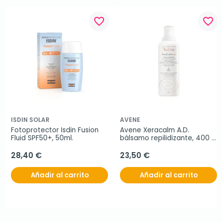
favorite_border
favorite_border
ISDIN SOLAR
AVENE
Fotoprotector Isdin Fusion 
Avene Xeracalm A.D. 
Fluid SPF50+, 50ml.
bálsamo repilidizante, 400 
ml
28,40 €
23,50 €
Añadir al carrito
Añadir al carrito