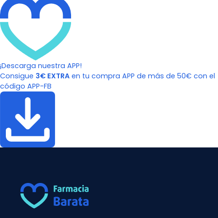
¡Descarga nuestra APP!
Consigue
3€ EXTRA
en tu compra APP de más de 50€ con el
código APP-FB