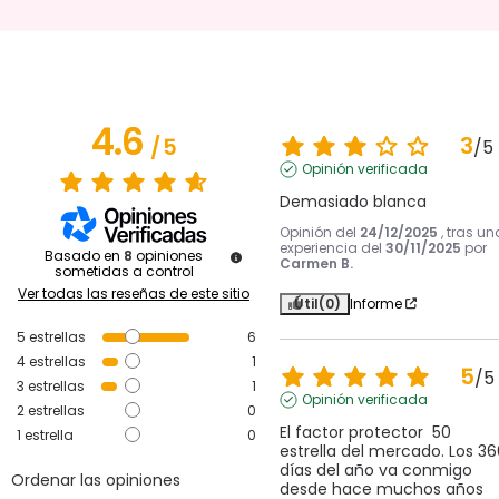
4.6
3
/
5
/
5
Opinión verificada
Demasiado blanca
Opinión del
24/12/2025
, tras un
experiencia del
30/11/2025
por
Basado en
8
opiniones
Carmen B.
sometidas a control
Ver todas las reseñas de este sitio
Útil
(0)
Informe
5
estrellas
6
4
estrellas
1
5
/
5
3
estrellas
1
Opinión verificada
2
estrellas
0
El factor protector  50 
1
estrella
0
estrella del mercado. Los 360
días del año va conmigo 
Ordenar las opiniones
desde hace muchos años