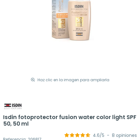
Haz clic en la imagen para ampliarla
Isdin fotoprotector fusion water color light SPF
50, 50 ml
4.6
/
5
-
8
opiniones
Referencia: 206817