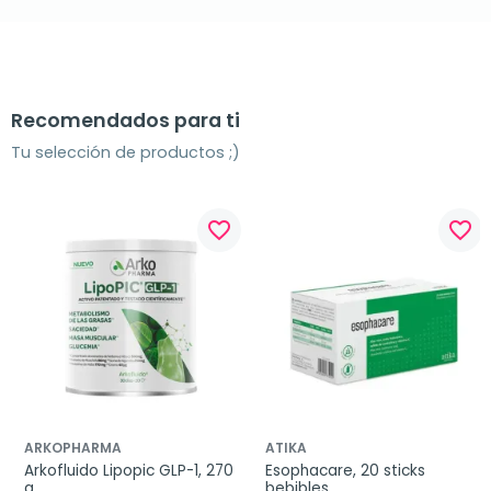
Recomendados para ti
Tu selección de productos ;)
favorite_border
favorite_border
ARKOPHARMA
ATIKA
Arkofluido Lipopic GLP-1, 270 
Esophacare, 20 sticks 
g
bebibles