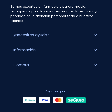
Somos expertos en farmacia y parafarmacia.
Trabajamos para las mejores marcas. Nuestra mayor
prioridad es la atención personalizada a nuestros
clientes.
expand_more
¿Necesitas ayuda?
expand_more
Información
expand_more
Compra
Pago seguro: