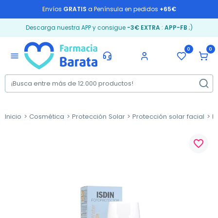
Envíos
GRATIS
a Península en pedidos
+65€
Descarga nuestra APP y consigue
-3€ EXTRA
:
APP-FB
;)
0
0
menu
Inicio
Cosmética
Protección Solar
Protección solar facial
P
favorite_border