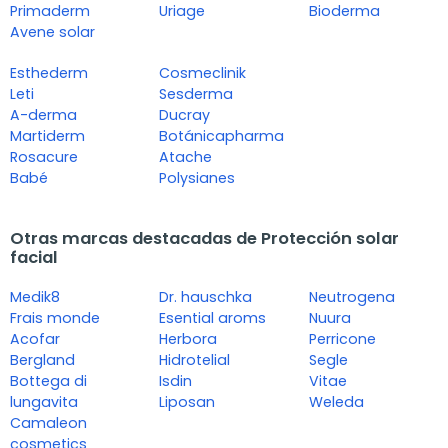
Primaderm
Uriage
Bioderma
Avene solar
Esthederm
Cosmeclinik
Leti
Sesderma
A-derma
Ducray
Martiderm
Botánicapharma
Rosacure
Atache
Babé
Polysianes
Otras marcas destacadas de Protección solar
facial
Medik8
Dr. hauschka
Neutrogena
Frais monde
Esential aroms
Nuura
Acofar
Herbora
Perricone
Bergland
Hidrotelial
Segle
Bottega di
Isdin
Vitae
lungavita
Liposan
Weleda
Camaleon
cosmetics