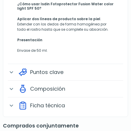
¿Cómo usar Isdin Fotoprotector Fusion Water color
light SPF 50?
Aplicar dos líneas de producto sobre la piel
.
Extender con los dedos de forma homogénea por
todo el rostro hasta que se complete su absorción.
Presentación
Envase de 50 ml.
Puntos clave
expand_more
Composición
expand_more
Ficha técnica
expand_more
Comprados conjuntamente