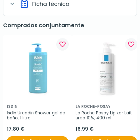
Ficha técnica
expand_more
Comprados conjuntamente
favorite_border
favorite_border
ISDIN
LA ROCHE-POSAY
Isdin Ureadin Shower gel de 
La Roche Posay Lipikar Lait 
baño, 1 litro
urea 10%, 400 ml
17,80 €
16,99 €