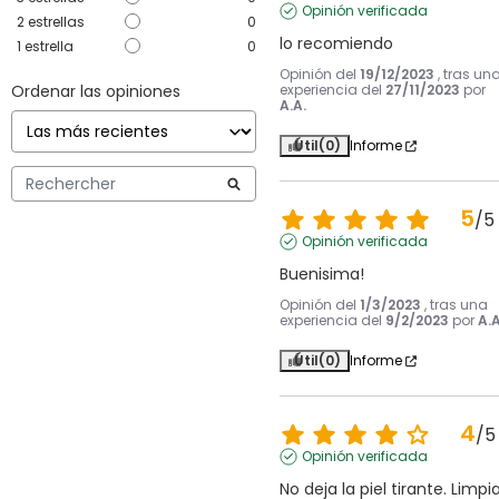
Opinión verificada
2
estrellas
0
lo recomiendo
1
estrella
0
Opinión del
19/12/2023
, tras un
Ordenar las opiniones
experiencia del
27/11/2023
por
A.A.
Útil
(0)
Informe
5
/
5
Opinión verificada
Buenisima!
Opinión del
1/3/2023
, tras una
experiencia del
9/2/2023
por
A.A
Útil
(0)
Informe
4
/
5
Opinión verificada
No deja la piel tirante. Limpia