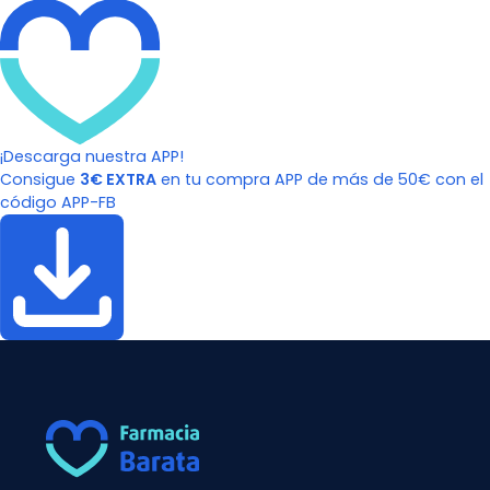
¡Descarga nuestra APP!
Consigue
3€ EXTRA
en tu compra APP de más de 50€ con el
código APP-FB