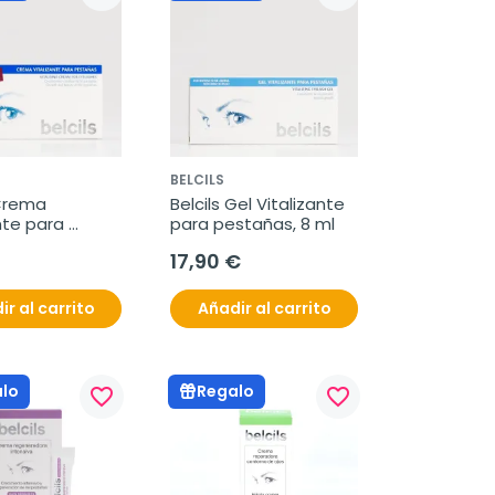
BELCILS
Crema 
Belcils Gel Vitalizante 
nte para 
para pestañas, 8 ml
s, 4 ml
17,90 €
ir al carrito
Añadir al carrito
lo
Regalo
favorite_border
favorite_border