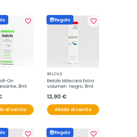
lo
Regalo
favorite_border
favorite_border
BELCILS
oll-On 
Belcils Máscara Extra 
esante, 8ml
volumen  negro, 8ml.
€
12,90 €
ir al carrito
Añadir al carrito
lo
Regalo
favorite_border
favorite_border