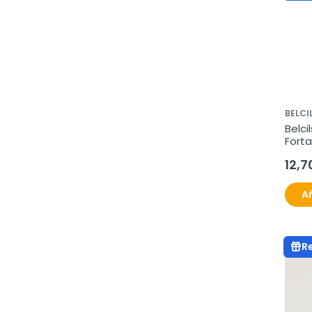
BELCI
Belci
Forta
7ml
12,7
Añ
R