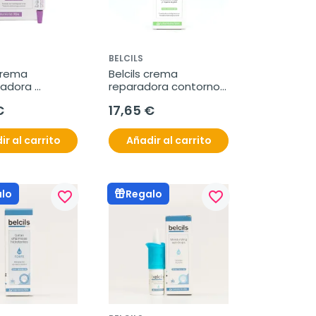
BELCILS
crema 
Belcils crema 
adora 
reparadora contorno 
a pestañas, 4 
ojos, 30 ml
€
17,65 €
ir al carrito
Añadir al carrito
lo
Regalo
favorite_border
favorite_border