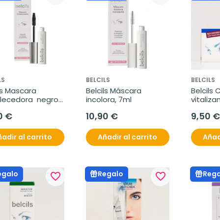
LS
BELCILS
BELCILS
ls Mascara 
Belcils Máscara 
Belcils 
lecedora  negro, 
incolora, 7ml
vitaliza
pestaña
0 €
10,90 €
9,50 €
adir al carrito
Añadir al carrito
Añad
egalo
Regalo
Rega
favorite_border
favorite_border