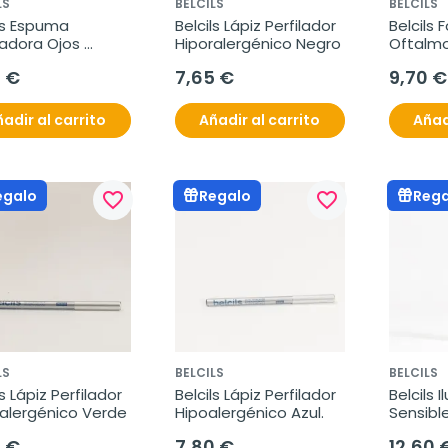
LS
BELCILS
BELCILS
ls Espuma 
Belcils Lápiz Perfilador 
Belcils 
adora Ojos 
Hiporalergénico Negro
Oftalmo
bles, 50 ml
Hidratan
5 €
7,65 €
9,70 €
adir al carrito
Añadir al carrito
Añad
egalo
Regalo
Rega
favorite_border
favorite_border
LS
BELCILS
BELCILS
s Lápiz Perfilador 
Belcils Lápiz Perfilador 
Belcils 
ralergénico Verde
Hipoalergénico Azul.
Sensibl
2,2ml.
5 €
7,80 €
12,60 