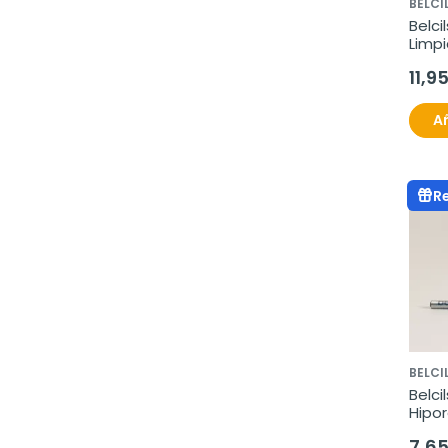
BELCI
Belci
Limpi
Sensi
11,9
Añ
R
BELCI
Belcil
Hipo
7,6