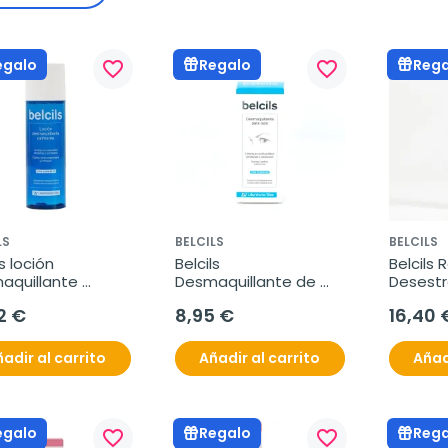
egalo
Regalo
Rega
favorite_border
favorite_border
LS
BELCILS
BELCILS
s loción 
Belcils 
Belcils R
quillante 
Desmaquillante de 
Desestr
ante, 200 ml
ojos, 75ml
2 €
8,95 €
16,40 
adir al carrito
Añadir al carrito
Añad
egalo
Regalo
Rega
favorite_border
favorite_border