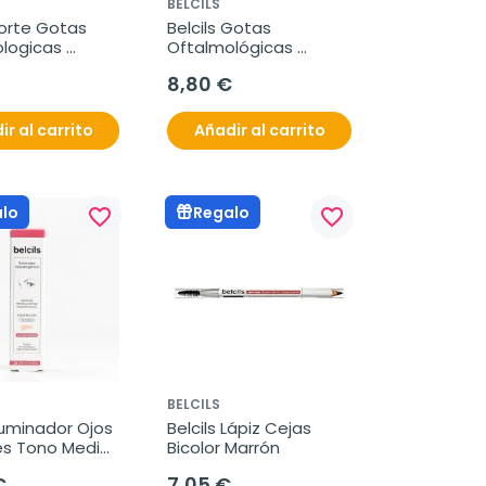
BELCILS
Forte Gotas 
Belcils Gotas 
logicas 
Oftalmológicas 
tes, 10 ml
Hidratantes, 10ml.
8,80 €
ir al carrito
Añadir al carrito
lo
Regalo
favorite_border
favorite_border
BELCILS
Iluminador Ojos 
Belcils Lápiz Cejas 
es Tono Medio, 
Bicolor Marrón
€
7,05 €