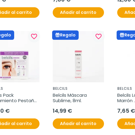
adir al carrito
Añadir al carrito
Añad
egalo
Regalo
Rega
favorite_border
favorite_border
LS
BELCILS
BELCILS
s Pack 
Belcils Máscara 
Belcils L
amiento Pestaña 
Sublime, 8ml.
Marrón 
m + Crema
Hipoale
50 €
14,99 €
7,65 €
adir al carrito
Añadir al carrito
Añad