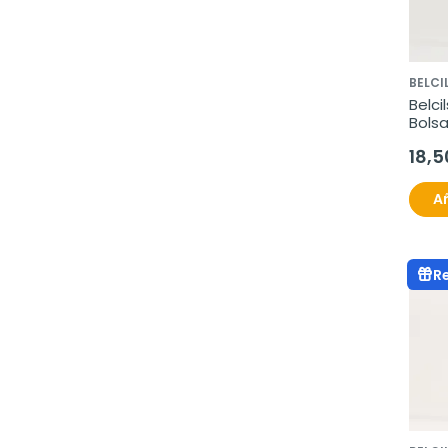
BELCI
Belci
Bolsa
18,5
Añ
R