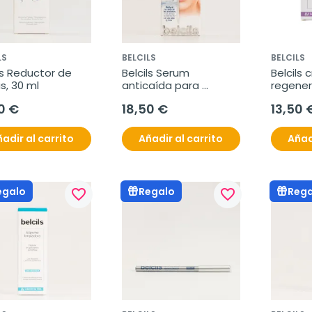
LS
BELCILS
BELCILS
ls Reductor de 
Belcils Serum 
Belcils 
s, 30 ml
anticaída para 
regener
pestañas, 3 ml
intensiv
0 €
18,50 €
13,50 
ml
adir al carrito
Añadir al carrito
Añad
egalo
Regalo
Rega
favorite_border
favorite_border