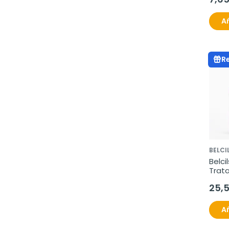
Añ
R
BELCI
Belcil
Trat
Seru
25,
Añ