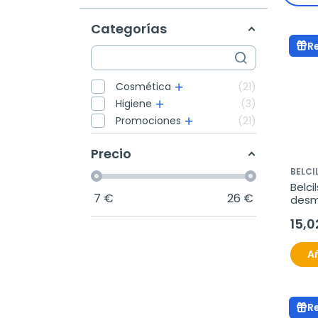
Categorías
R
Cosmética
21
Higiene
3
Promociones
21
Precio
BELCI
Belcil
7
€
26
€
desma
calm
15,0
Añ
R