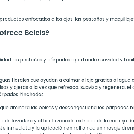
roductos enfocados a los ojos, las pestañas y maquillaje
frece Belcis?
didad las pestañas y párpados aportando suavidad y tonifi
uas florales que ayudan a calmar el ojo gracias al agua d
as y ojeras a la vez que refresca, suaviza y regenera, el
párpados hinchados
que aminora las bolsas y descongestiona los párpados h
o de levadura y al bioflavonoide extraido de la naranja du
e inmediata y la aplicación en roll on da un masaje dren