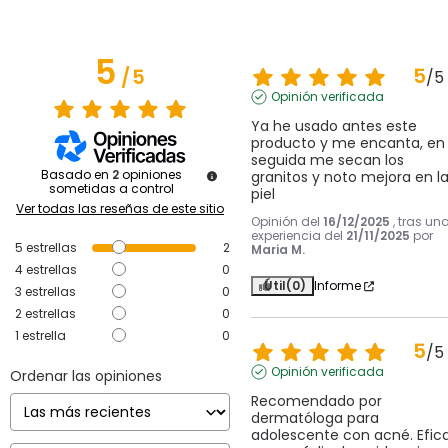
5
5
/
5
/
5
Opinión verificada
Ya he usado antes este 
producto y me encanta, en 
seguida me secan los 
Basado en
2
opiniones
granitos y noto mejora en la
sometidas a control
piel
Ver todas las reseñas de este sitio
Opinión del
16/12/2025
, tras un
experiencia del
21/11/2025
por
5
estrellas
2
Maria M.
4
estrellas
0
Útil
(0)
Informe
3
estrellas
0
2
estrellas
0
1
estrella
0
5
/
5
Opinión verificada
Ordenar las opiniones
Recomendado por 
dermatóloga para 
adolescente con acné. Efica