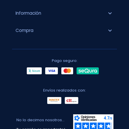
expand_more
Información
expand_more
Compra
Pago seguro:
Envíos realizados con:
No lo decimos nosotros...