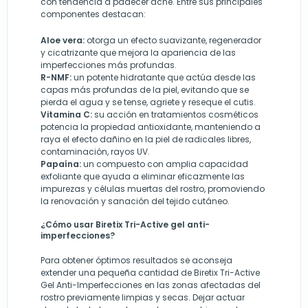
con tendencia a padecer acné. Entre sus principales
componentes destacan:
Aloe vera:
otorga un efecto suavizante, regenerador
y cicatrizante que mejora la apariencia de las
imperfecciones más profundas.
R-NMF:
un potente hidratante que actúa desde las
capas más profundas de la piel, evitando que se
pierda el agua y se tense, agriete y reseque el cutis.
Vitamina C:
su acción en tratamientos cosméticos
potencia la propiedad antioxidante, manteniendo a
raya el efecto dañino en la piel de radicales libres,
contaminación, rayos UV.
Papaína:
un compuesto con amplia capacidad
exfoliante que ayuda a eliminar eficazmente las
impurezas y células muertas del rostro, promoviendo
la renovación y sanación del tejido cutáneo.
¿Cómo usar Biretix Tri-Active gel anti-
imperfecciones?
Para obtener óptimos resultados se aconseja
extender una pequeña cantidad de Biretix Tri-Active
Gel Anti-Imperfecciones en las zonas afectadas del
rostro previamente limpias y secas.
Dejar actuar