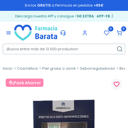
Envíos
GRATIS
a Península en pedidos
+65€
Descarga nuestra APP y consigue
-3€ EXTRA
:
APP-FB
;)
0
0
menu
Inicio
Cosmética
Piel grasa o acné
Seborreguladores
Biret
¡Pack Ahorro!
favorite_border