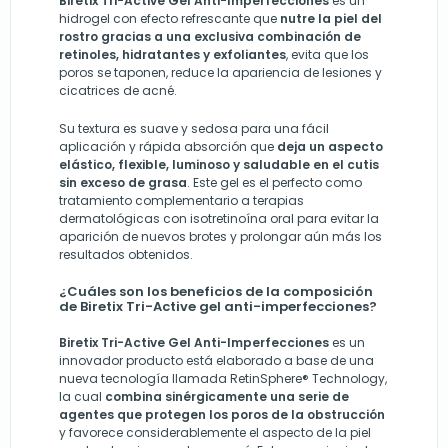
Biretix Tri-Active Gel Anti-Imperfecciones
es un
hidrogel con efecto refrescante que
nutre la piel del
rostro gracias a una exclusiva combinación de
retinoles, hidratantes y exfoliantes
, evita que los
poros se taponen, reduce la apariencia de lesiones y
cicatrices de acné.
Su textura es suave y sedosa para una fácil
aplicación y rápida absorción que
deja un aspecto
elástico, flexible, luminoso y saludable en el cutis
sin exceso de grasa
. Este gel es el perfecto como
tratamiento complementario a terapias
dermatológicas con isotretinoína oral para evitar la
aparición de nuevos brotes y prolongar aún más los
resultados obtenidos.
¿Cuáles son los beneficios de la composición
de Biretix Tri-Active gel anti-imperfecciones?
Biretix Tri-Active Gel Anti-Imperfecciones
es un
innovador producto está elaborado a base de una
nueva tecnología llamada RetinSphere® Technology,
la cual
combina sinérgicamente una serie de
agentes que protegen los poros de la obstrucción
y favorece considerablemente el aspecto de la piel