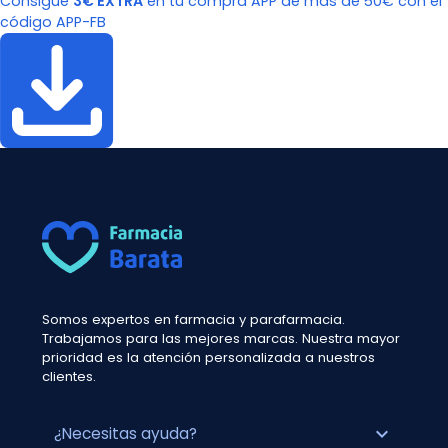
Consigue
3€ EXTRA
en tu compra APP de más de 50€ con el
código APP-FB
Somos expertos en farmacia y parafarmacia.
Trabajamos para las mejores marcas. Nuestra mayor
prioridad es la atención personalizada a nuestros
clientes.
expand_more
¿Necesitas ayuda?