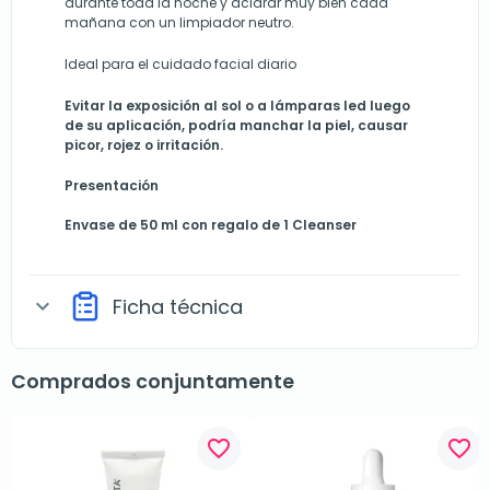
durante toda la noche y aclarar muy bien cada
mañana con un limpiador neutro.
Ideal para el cuidado facial diario
Evitar la exposición al sol o a lámparas led luego
de su aplicación, podría manchar la piel, causar
picor, rojez o irritación.
Presentación
Envase de 50 ml con regalo de 1 Cleanser
Ficha técnica
expand_more
Comprados conjuntamente
favorite_border
favorite_border