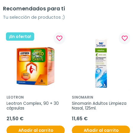
Recomendados para ti
Tu selección de productos ;)
¡En oferta!
favorite_border
favorite_border
LEOTRON
SINOMARIN
Leotron Complex, 90 + 30 
Sinomarin Adultos Limpieza 
cápsulas
Nasal, 125ml.
21,50 €
11,65 €
Añadir al carrito
Añadir al carrito