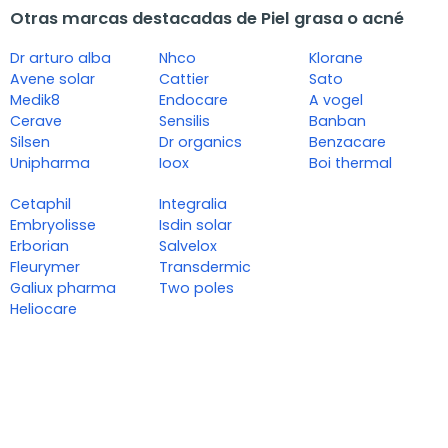
Otras marcas destacadas de Piel grasa o acné
Dr arturo alba
Nhco
Klorane
Avene solar
Cattier
Sato
Medik8
Endocare
A vogel
Cerave
Sensilis
Banban
Silsen
Dr organics
Benzacare
Unipharma
Ioox
Boi thermal
Cetaphil
Integralia
Embryolisse
Isdin solar
Erborian
Salvelox
Fleurymer
Transdermic
Galiux pharma
Two poles
Heliocare