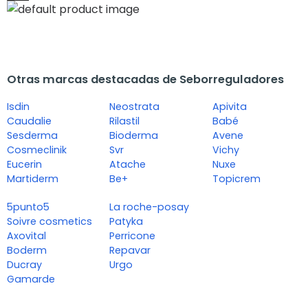
Otras marcas destacadas de Seborreguladores
Isdin
Neostrata
Apivita
Caudalie
Rilastil
Babé
Sesderma
Bioderma
Avene
Cosmeclinik
Svr
Vichy
Eucerin
Atache
Nuxe
Martiderm
Be+
Topicrem
5punto5
La roche-posay
Soivre cosmetics
Patyka
Axovital
Perricone
Boderm
Repavar
Ducray
Urgo
Gamarde