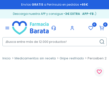
Envíos
GRATIS
a Península en pedidos
+65€
Descarga nuestra APP y consigue
-3€ EXTRA
:
APP-FB
;)
0
0
menu
Inicio
Medicamentos sin receta
Gripe resfriado
Peroxiben 25
favorite_border