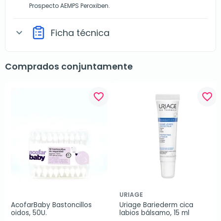
Prospecto AEMPS Peroxiben.
Ficha técnica
expand_more
Comprados conjuntamente
favorite_border
favorite_border
URIAGE
AcofarBaby Bastoncillos 
Uriage Bariederm cica 
oidos, 50U.
labios bálsamo, 15 ml