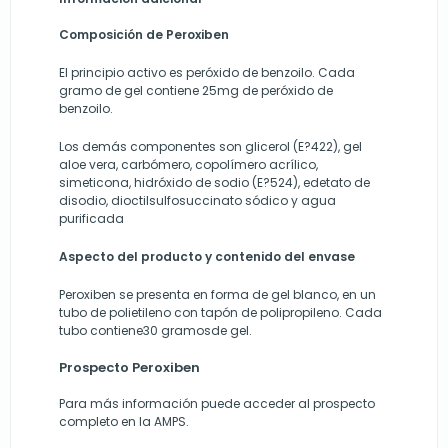
Composición de Peroxiben
El principio activo es peróxido de benzoilo. Cada
gramo de gel contiene 25mg de peróxido de
benzoilo.
Los demás componentes son glicerol (E?422), gel
aloe vera, carbómero, copolímero acrílico,
simeticona, hidróxido de sodio (E?524), edetato de
disodio, dioctilsulfosuccinato sódico y agua
purificada
Aspecto del producto y contenido del envase
Peroxiben se presenta en forma de gel blanco, en un
tubo de polietileno con tapón de polipropileno. Cada
tubo contiene30 gramosde gel.
Prospecto Peroxiben
Para más información puede acceder al prospecto
completo en la AMPS.