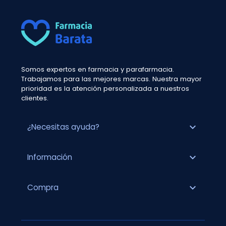
Somos expertos en farmacia y parafarmacia.
Trabajamos para las mejores marcas. Nuestra mayor
prioridad es la atención personalizada a nuestros
clientes.
expand_more
¿Necesitas ayuda?
expand_more
Información
expand_more
Compra