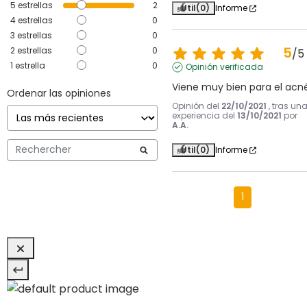
5
estrellas
2
Útil
(0)
Informe
4
estrellas
0
3
estrellas
0
5
2
estrellas
0
/
5
1
estrella
0
Opinión verificada
Viene muy bien para el acn
Ordenar las opiniones
Opinión del
22/10/2021
, tras un
experiencia del
13/10/2021
por
A.A.
Útil
(0)
Informe
1