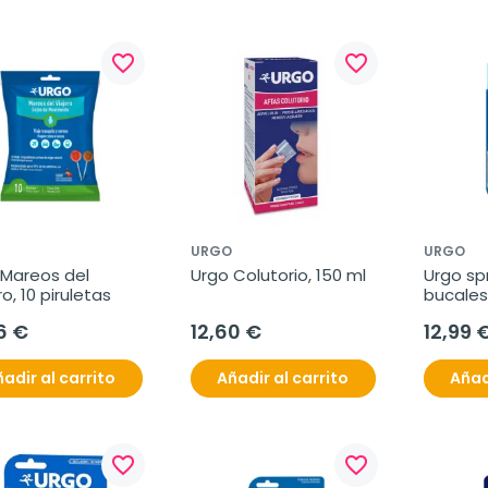
favorite_border
favorite_border
URGO
URGO
Mareos del 
Urgo Colutorio, 150 ml
Urgo spr
ro, 10 piruletas
bucales 
6 €
12,60 €
12,99 
adir al carrito
Añadir al carrito
Añad
favorite_border
favorite_border