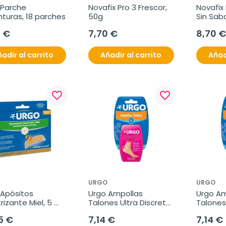
Parche 
Novafix Pro 3 Frescor, 
Novafix 
turas, 18 parches
50g
Sin Sabo
5 €
7,70 €
8,70 €
adir al carrito
Añadir al carrito
Añad
favorite_border
favorite_border
URGO
URGO
Apósitos 
Urgo Ampollas 
Urgo Am
rizante Miel, 5 
Talones Ultra Discreto 
Talones 
ades
Apósitos Gel, 5 
5 unida
5 €
7,14 €
7,14 €
unidades