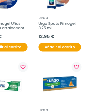
URGO
mogel Uñas 
Urgo Spots Filmogel, 
 Fortalecedor 
3.25 ml
 pincel
€
12,95 €
ir al carrito
Añadir al carrito
favorite_border
favorite_border
URGO