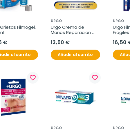
URGO
URGO
Grietas Filmogel, 
Urgo Crema de 
Urgo Fil
ml
Manos Reparacion 
Fragiles
Intensa Miel, 50 ml
Stick en
5 €
13,50 €
16,50 
adir al carrito
Añadir al carrito
Añad
favorite_border
favorite_border
URGO
URGO