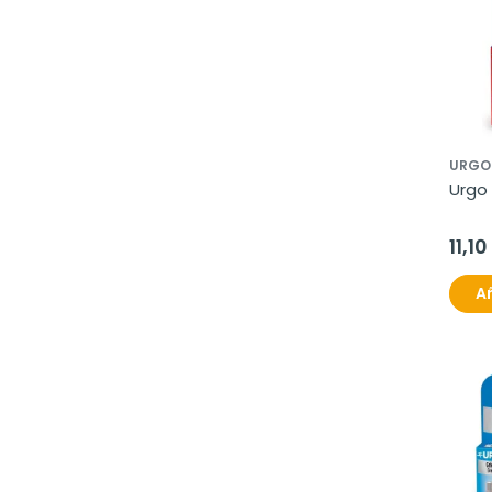
URGO
Urgo 
11,10
Añ