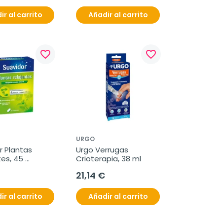
ir al carrito
Añadir al carrito
favorite_border
favorite_border
URGO
 Plantas 
Urgo Verrugas 
es, 45 
Crioterapia, 38 ml
s
21,14 €
ir al carrito
Añadir al carrito