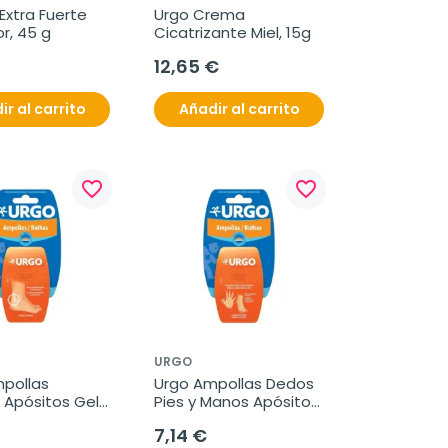
Extra Fuerte 
Urgo Crema 
r, 45 g
Cicatrizante Miel, 15g
12,65 €
ir al carrito
Añadir al carrito
favorite_border
favorite_border
URGO
pollas 
Urgo Ampollas Dedos 
Apósitos Gel, 
Pies y Manos Apósitos 
des
Gel, 6 unidades
7,14 €