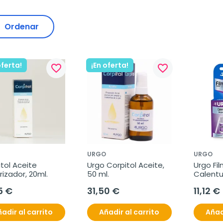
Ordenar
oferta!
¡En oferta!
favorite_border
favorite_border
URGO
URGO
tol Aceite 
Urgo Corpitol Aceite, 
Urgo Fil
rizador, 20ml.
50 ml.
Calentu
5 €
31,50 €
11,12 €
adir al carrito
Añadir al carrito
Añad