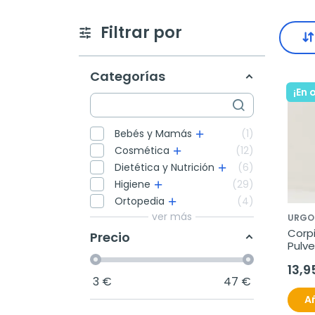
Filtrar por
Categorías
¡En 
Bebés y Mamás
1
Cosmética
12
Dietética y Nutrición
6
Higiene
29
Ortopedia
4
ver más
URGO
Corpi
Precio
Pulve
13,9
3
€
47
€
Añ