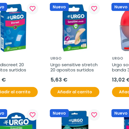
vo
Nuevo
Nuevo
favorite_border
favorite_border
URGO
URGO
discreet 20 
Urgo sensitive stretch 
Urgo sos
tos surtidos
20 apositos surtidos
banda 
3 €
5,63 €
13,02 
adir al carrito
Añadir al carrito
Añad
vo
Nuevo
Nuevo
favorite_border
favorite_border