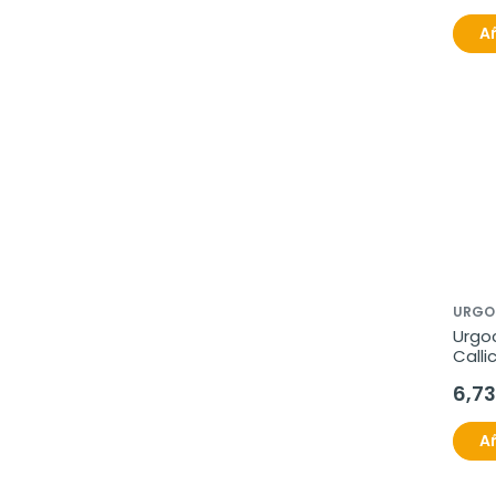
Añ
URGO
Urgoc
Calli
6,73
Añ