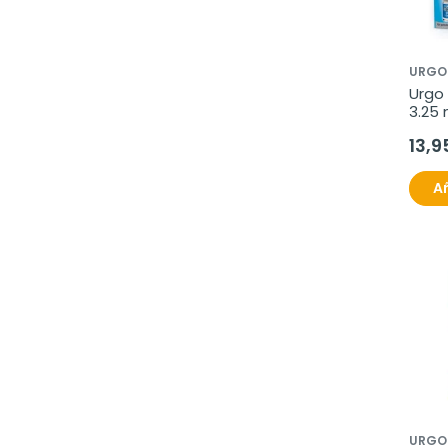
URGO
Urgo 
3.25 
13,9
Añ
URGO