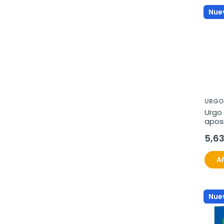
Nue
URGO
Urgo 
aposi
5,6
Añ
Nue