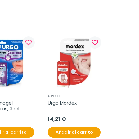
favorite_border
favorite_border
URGO
mogel 
Urgo Mordex
ras, 3 ml
14,21 €
ir al carrito
Añadir al carrito