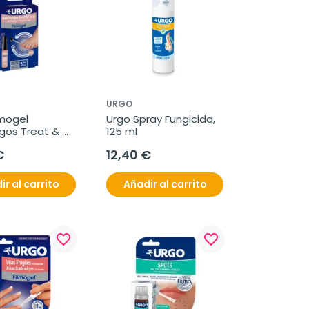
URGO
mogel 
Urgo Spray Fungicida, 
gos Treat & 
125 ml
 ml
€
12,40 €
ir al carrito
Añadir al carrito
favorite_border
favorite_border