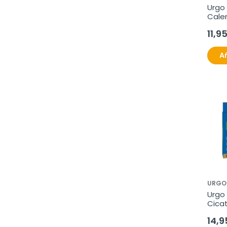
Urgo 
Calen
11,9
Añ
URGO
Urgo 
Cicat
unid
14,9