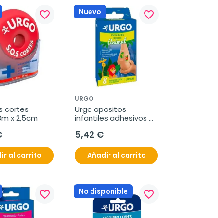
Nuevo
favorite_border
favorite_border
URGO
 cortes 
Urgo apositos 
3m x 2,5cm
infantiles adhesivos 
tattoo 8uds
€
5,42 €
ir al carrito
Añadir al carrito
No disponible
favorite_border
favorite_border