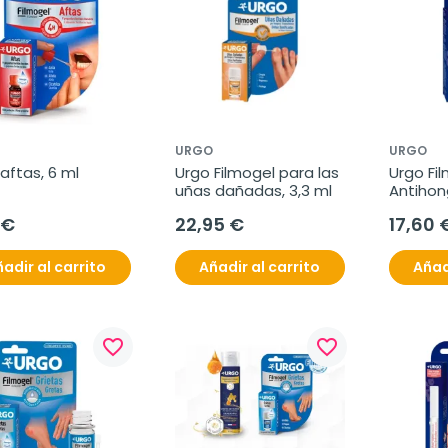
URGO
URGO
aftas, 6 ml
Urgo Filmogel para las 
Urgo Fil
uñas dañadas, 3,3 ml
Antihon
Color, 4
 €
22,95 €
17,60 
adir al carrito
Añadir al carrito
Añad
favorite_border
favorite_border