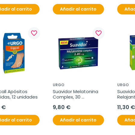
adir al carrito
Añadir al carrito
Añad
favorite_border
favorite_border
URGO
URGO
all Apósitos 
Suavidor Melatonina 
Suavidor
cidas, 12 unidades
Complex, 30 
Relajant
comprimidos
cápsula
 €
9,80 €
11,30 €
adir al carrito
Añadir al carrito
Añad