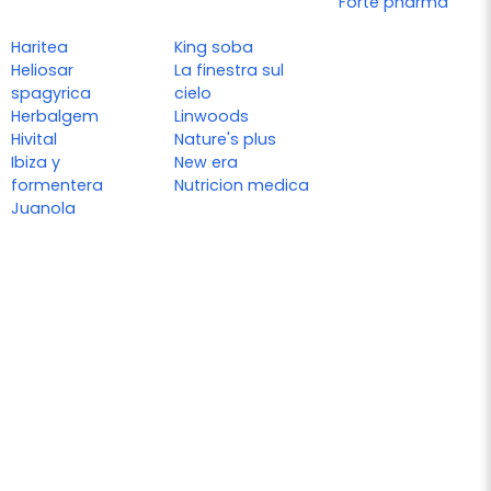
Forte pharma
Haritea
King soba
Heliosar
La finestra sul
spagyrica
cielo
Herbalgem
Linwoods
Hivital
Nature's plus
Ibiza y
New era
formentera
Nutricion medica
Juanola