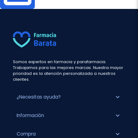
Somos expertos en farmacia y parafarmacia.
Trabajamos para las mejores marcas. Nuestra mayor
prioridad es la atención personalizada a nuestros
clientes.
expand_more
¿Necesitas ayuda?
expand_more
Información
expand_more
Compra