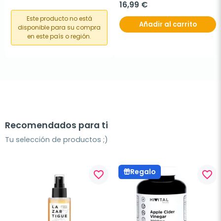
16,99 €
Este producto no está
Añadir al carrito
disponible para su compra
en este país o región.
Recomendados para ti
Tu selección de productos ;)
Regalo
favorite_border
favorite_border