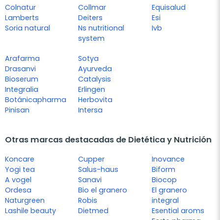
Colnatur
Collmar
Equisalud
Lamberts
Deiters
Esi
Soria natural
Ns nutritional
Ivb
system
Arafarma
Sotya
Drasanvi
Ayurveda
Bioserum
Catalysis
Integralia
Erlingen
Botánicapharma
Herbovita
Pinisan
Intersa
Otras marcas destacadas de Dietética y Nutrición
Koncare
Cupper
Inovance
Yogi tea
Salus-haus
Biform
A vogel
Sanavi
Biocop
Ordesa
Bio el granero
El granero
Naturgreen
Robis
integral
Lashile beauty
Dietmed
Esential aroms