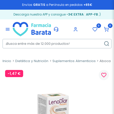
Envíos
GRATIS
a Península en pedidos
+65€
Descarga nuestra APP y consigue
-3€ EXTRA
:
APP-FB
;)
0
0
menu
Inicio
Dietética y Nutrición
Suplementos Alimenticios
Aboca Le
-1,47 €
favorite_border