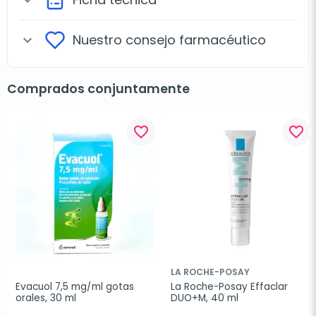
Nuestro consejo farmacéutico
expand_more
Comprados conjuntamente
favorite_border
favorite_border
LA ROCHE-POSAY
Evacuol 7,5 mg/ml gotas 
La Roche-Posay Effaclar 
orales, 30 ml
DUO+M, 40 ml