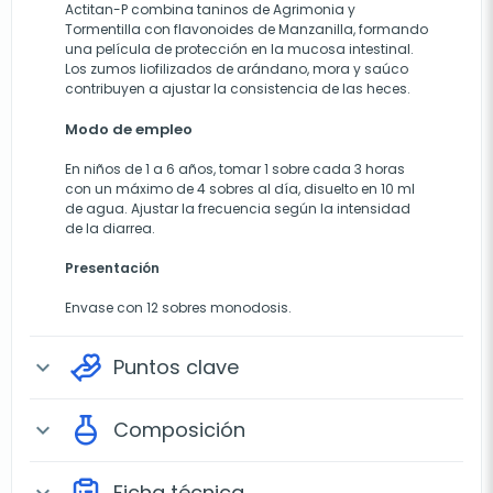
Actitan-P combina taninos de Agrimonia y
Tormentilla con flavonoides de Manzanilla, formando
una película de protección en la mucosa intestinal.
Los zumos liofilizados de arándano, mora y saúco
contribuyen a ajustar la consistencia de las heces.
Modo de empleo
En niños de 1 a 6 años, tomar 1 sobre cada 3 horas
con un máximo de 4 sobres al día, disuelto en 10 ml
de agua. Ajustar la frecuencia según la intensidad
de la diarrea.
Presentación
Envase con 12 sobres monodosis.
Puntos clave
expand_more
Composición
expand_more
Ficha técnica
expand_more