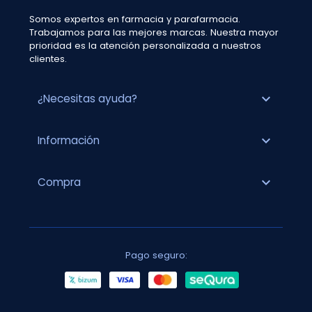
Somos expertos en farmacia y parafarmacia.
Trabajamos para las mejores marcas. Nuestra mayor
prioridad es la atención personalizada a nuestros
clientes.
expand_more
¿Necesitas ayuda?
expand_more
Información
expand_more
Compra
Pago seguro: