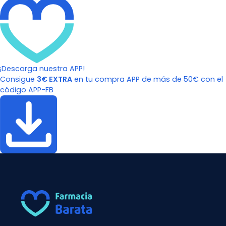
¡Descarga nuestra APP!
Consigue
3€ EXTRA
en tu compra APP de más de 50€ con el
código APP-FB