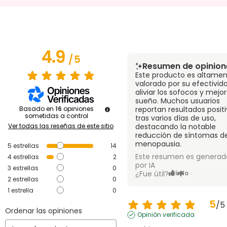
4.9
/
5
Resumen de opinion
Este producto es altame
valorado por su efectivid
aliviar los sofocos y mejor
sueño. Muchos usuarios
Basado en
16
opiniones
reportan resultados posit
sometidas a control
tras varios días de uso,
Ver todas las reseñas de este sitio
destacando la notable
reducción de síntomas de
menopausia.
5
estrellas
14
Este resumen es generad
4
estrellas
2
por IA
3
estrellas
0
¿Fue útil?
Sí
No
2
estrellas
0
1
estrella
0
5
/
5
Ordenar las opiniones
Opinión verificada