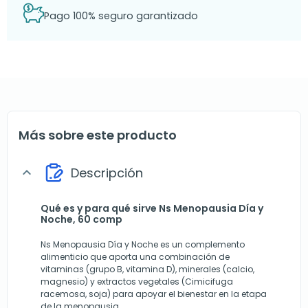
Pago 100% seguro garantizado
Más sobre este producto
Descripción
expand_more
Qué es y para qué sirve Ns Menopausia Día y
Noche, 60 comp
Ns Menopausia Día y Noche es un complemento
alimenticio que aporta una combinación de
vitaminas (grupo B, vitamina D), minerales (calcio,
magnesio) y extractos vegetales (Cimicifuga
racemosa, soja) para apoyar el bienestar en la etapa
de la menopausia.