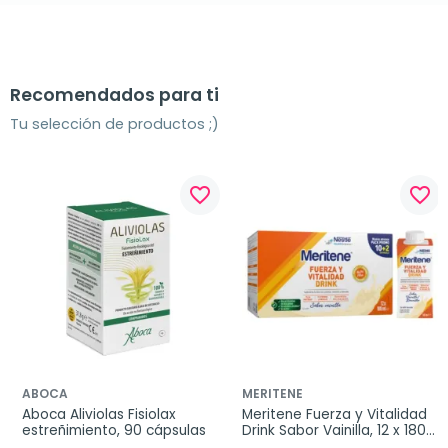
Recomendados para ti
Tu selección de productos ;)
favorite_border
favorite_border
ABOCA
MERITENE
Aboca Aliviolas Fisiolax 
Meritene Fuerza y Vitalidad 
estreñimiento, 90 cápsulas
Drink Sabor Vainilla, 12 x 180 
ml