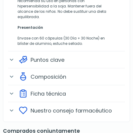
recomienda su uso en personas con
hipersensibilidad a la soja. Mantener fuera del
alcance de los niños. No debe sustituir una dieta
equilibrada.
Presentación
Envase con 60 cápsulas (30 Día + 30 Noche) en
blíster de aluminio, estuche sellado.
Puntos clave
expand_more
Composición
expand_more
Ficha técnica
expand_more
Nuestro consejo farmacéutico
expand_more
Comprados conjuntamente