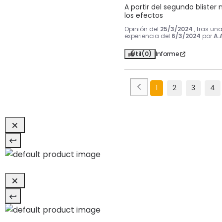
A partir del segundo blister n
los efectos
Opinión del
25/3/2024
, tras un
experiencia del
6/3/2024
por
A.
Útil
(0)
Informe
1
2
3
4