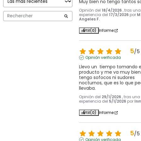
Muy bien no tengo tantos s
Opinión del
18/4/2026
, tras una
experiencia del
17/3/2026
por
M
Angeles F.
Útil
(0)
Informe
5
/
5
Opinión verificada
Llevo un  tiempo tomando e
producto y me va muy bien.
tengo sofocos ni sudores 
nocturnos, que es lo que peo
llevaba.
Opinión del
29/1/2026
, tras una
experiencia del
5/1/2026
por
In
Útil
(0)
Informe
5
/
5
Opinión verificada