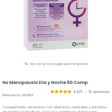
Haz clic en la imagen para ampliarla
Ns Menopausia Día y Noche 60 Comp
4.9
/
5
-
16
opiniones
Referencia: 183983
Complemento alimenticio con vitaminas, minerales y extractos
de plantas (cimicífuga, soja) que contribuye al bienestar