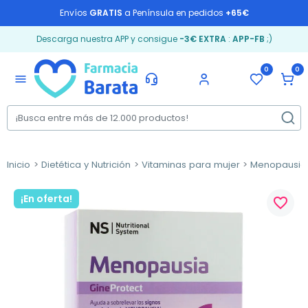
Envíos
GRATIS
a Península en pedidos
+65€
Descarga nuestra APP y consigue
-3€ EXTRA
:
APP-FB
;)
0
0
menu
Inicio
Dietética y Nutrición
Vitaminas para mujer
Menopausia
¡En oferta!
favorite_border