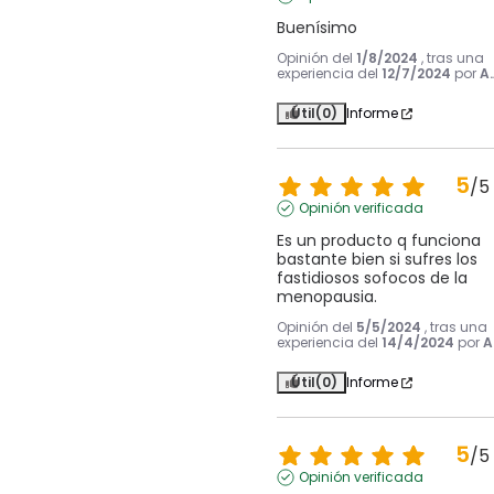
Buenísimo
Opinión del
1/8/2024
, tras una
experiencia del
12/7/2024
por
A.
Útil
(0)
Informe
5
/
5
Opinión verificada
Es un producto q funciona 
bastante bien si sufres los 
fastidiosos sofocos de la 
menopausia.
Opinión del
5/5/2024
, tras una
experiencia del
14/4/2024
por
A
Útil
(0)
Informe
5
/
5
Opinión verificada