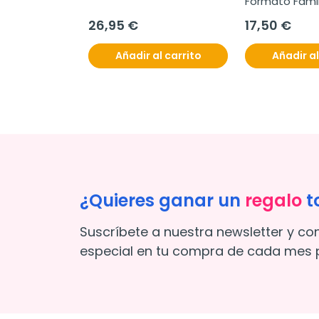
Formato Famil
María Lajustici
26,95 €
17,50 €
comprimidos
Añadir al carrito
Añadir al
¿Quieres ganar un
regalo
t
Suscríbete a nuestra newsletter y co
especial en tu compra de cada mes p