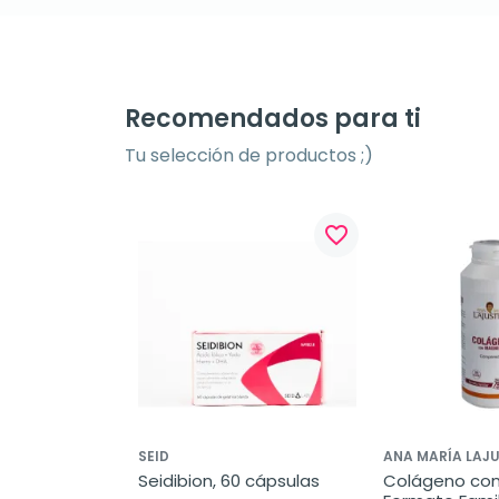
Recomendados para ti
Tu selección de productos ;)
favorite_border
SEID
ANA MARÍA LAJU
Seidibion, 60 cápsulas
Colágeno con