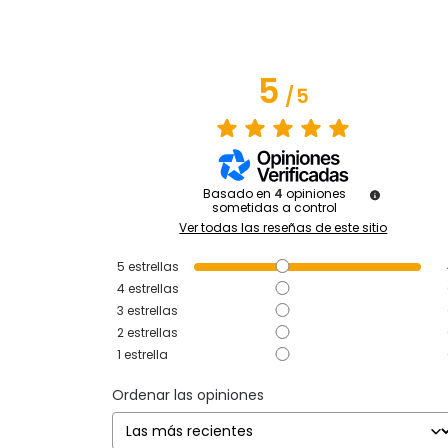
5
/
5
Basado en
4
opiniones
sometidas a control
Ver todas las reseñas de este sitio
5
estrellas
4
estrellas
3
estrellas
2
estrellas
1
estrella
Ordenar las opiniones