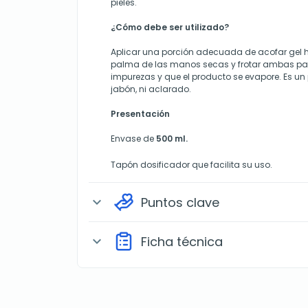
pieles.
¿Cómo debe ser utilizado?
Aplicar una porción adecuada de acofar gel h
palma de las manos secas y frotar ambas pa
impurezas y que el producto se evapore. Es un
jabón, ni aclarado.
Presentación
Envase de
500 ml.
Tapón dosificador que facilita su uso.
Puntos clave
expand_more
Ficha técnica
expand_more