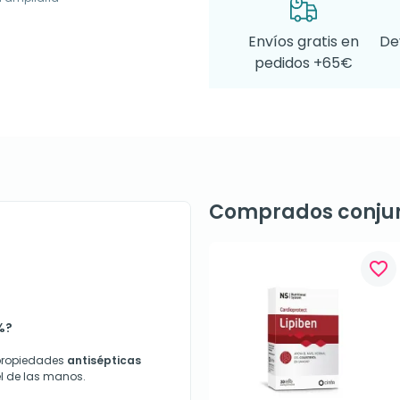
Envíos gratis en
De
pedidos +65€
Comprados conju
favorite_border
%?
 propiedades
antisépticas
iel de las manos.