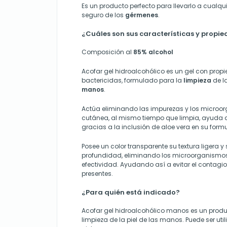
Es un producto perfecto para llevarlo a cualqu
seguro de los
gérmenes
.
¿Cuáles son sus características y propi
Composición al
85% alcohol
Acofar gel hidroalcohólico es un gel con prop
bactericidas, formulado para la
limpieza
de la
manos
.
Actúa eliminando las impurezas y los microor
cutánea, al mismo tiempo que limpia, ayuda a s
gracias a la inclusión de aloe vera en su form
Posee un color transparente su textura ligera y
profundidad, eliminando los microorganismo
efectividad. Ayudando así a evitar el contag
presentes.
¿Para quién está indicado?
Acofar gel hidroalcohólico manos es un produ
limpieza de la piel de las manos. Puede ser uti