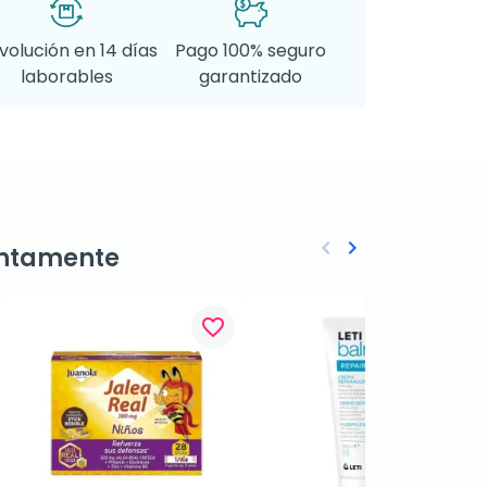
volución en 14 días
Pago 100% seguro
laborables
garantizado
keyboard_arrow_left
keyboard_arrow_right
ntamente
Anterior
Siguiente
favorite_border
favorite_border