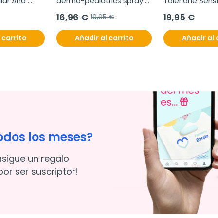
iar Ana 
dermo-pediatrics spray 
Toleriane Sensit
a, 450 
invisible spf 50+, 200 ml
crema, 40ml
16,96 €
19,95 €
19,95 €
 carrito
Añadir al carrito
Añadir al 
odos los meses?
nsigue un regalo
or ser suscriptor!