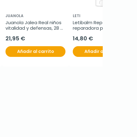
JUANOLA
LETI
Juanola Jalea Real niños 
Letibalm Repair crema 
vitalidad y defensas, 28 
reparadora pies, 100 ml
sticks bebibles
21,95 €
14,80 €
Añadir al carrito
Añadir al carrito