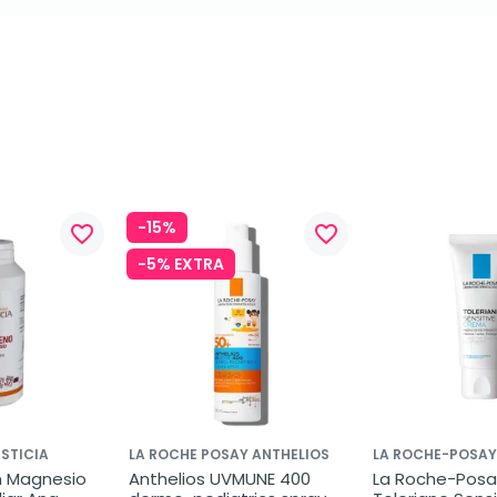
-15%
favorite_border
favorite_border
-5% EXTRA
STICIA
LA ROCHE POSAY ANTHELIOS
LA ROCHE-POSAY
 Magnesio 
Anthelios UVMUNE 400 
La Roche-Posay