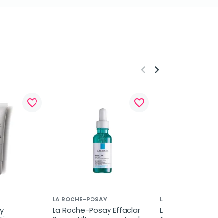
keyboard_arrow_left
keyboard_arrow_right
favorite_border
favorite_border
LA ROCHE-POSAY
LA ROCHE-POSAY
 
La Roche-Posay Effaclar 
La Roche-Posay 