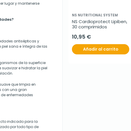
ier lugar y mantenerse
NS NUTRITIONAL SYSTEM
edades?
NS Cardioprotect Lipiben, 
30 comprimidos
10,95 €
iedades antisépticas y
 piel sana e íntegra de las
Añadir al carrito
ganismos de la superficie
uavizar e hidratar la piel
ulación.
 suave que limpia en
s con una gran
io de enfermedades
cto indicado para la
lizado por todo tipo de