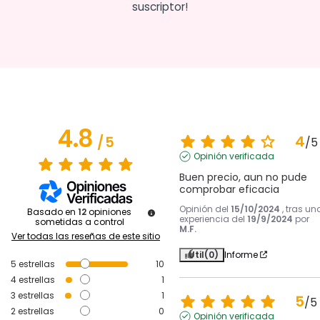
suscriptor!
4.8
4
/
5
/
5
Opinión verificada
Buen precio, aun no pude 
comprobar eficacia
Opinión del
15/10/2024
, tras un
Basado en
12
opiniones
experiencia del
19/9/2024
por
sometidas a control
M.F.
Ver todas las reseñas de este sitio
Útil
(0)
Informe
5
estrellas
10
4
estrellas
1
3
estrellas
1
5
/
5
2
estrellas
0
Opinión verificada