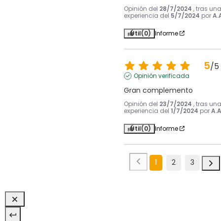
Opinión del
28/7/2024
, tras un
experiencia del
5/7/2024
por
A.
Útil
(0)
Informe
5
/
5
Opinión verificada
Gran complemento
Opinión del
23/7/2024
, tras un
experiencia del
1/7/2024
por
A.A
Útil
(0)
Informe
1
2
3