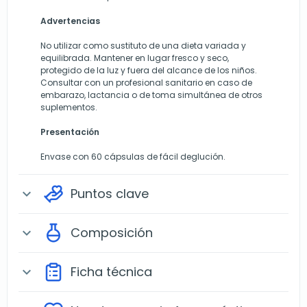
Advertencias
No utilizar como sustituto de una dieta variada y
equilibrada. Mantener en lugar fresco y seco,
protegido de la luz y fuera del alcance de los niños.
Consultar con un profesional sanitario en caso de
embarazo, lactancia o de toma simultánea de otros
suplementos.
Presentación
Envase con 60 cápsulas de fácil deglución.
Puntos clave
expand_more
Composición
expand_more
Ficha técnica
expand_more