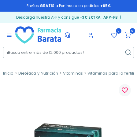
Envíos
GRATIS
a Península en pedidos
+65€
Descarga nuestra APP y consigue
-3€ EXTRA
:
APP-FB
;)
0
0
menu
Inicio
Dietética y Nutrición
Vitaminas
Vitaminas para la fertili
favorite_border