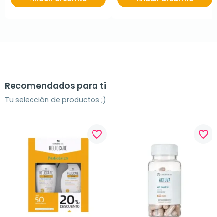
Recomendados para ti
Tu selección de productos ;)
favorite_border
favorite_border