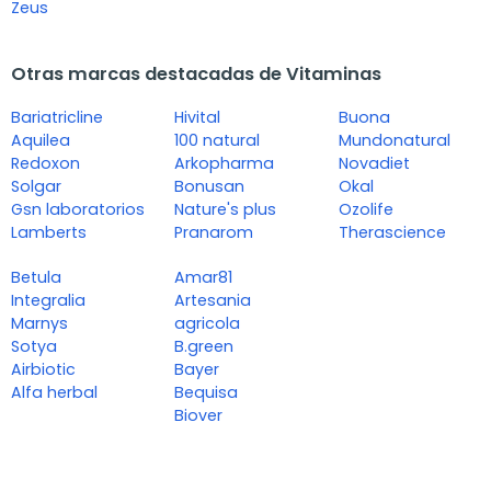
Zeus
Otras marcas destacadas de Vitaminas
Bariatricline
Hivital
Buona
Aquilea
100 natural
Mundonatural
Redoxon
Arkopharma
Novadiet
Solgar
Bonusan
Okal
Gsn laboratorios
Nature's plus
Ozolife
Lamberts
Pranarom
Therascience
Betula
Amar81
Integralia
Artesania
Marnys
agricola
Sotya
B.green
Airbiotic
Bayer
Alfa herbal
Bequisa
Biover