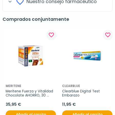
Nuestro consejo farmacéutico
expand_more
Comprados conjuntamente
favorite_border
favorite_border
MERITENE
CLEARBLUE
Meritene Fuerza y Vitalidad 
Clearblue Digital Test 
Chocolate AHORRO, 30 
Embarazo
Sobres.
35,95 €
11,95 €
Añadir al carrito
Añadir al carrito