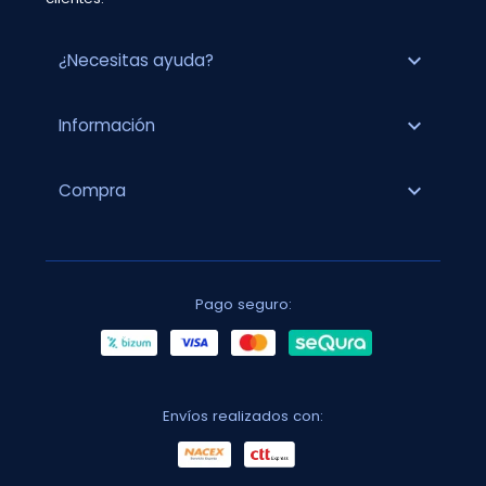
expand_more
¿Necesitas ayuda?
expand_more
Información
expand_more
Compra
Pago seguro:
Envíos realizados con: