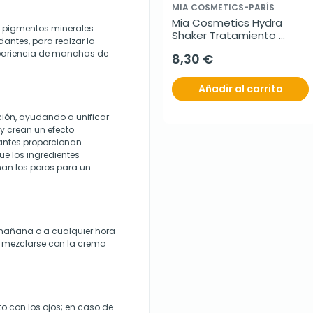
MIA COSMETICS-PARÍS
Mia Cosmetics Hydra 
n pigmentos minerales
Shaker Tratamiento 
dantes, para realzar la
Uñas, 11ml
apariencia de manchas de
8,30 €
Añadir al carrito
ación, ayudando a unificar
 y crean un efecto
antes proporcionan
ue los ingredientes
inan los poros para un
la mañana o a cualquier hora
 mezclarse con la crema
to con los ojos; en caso de