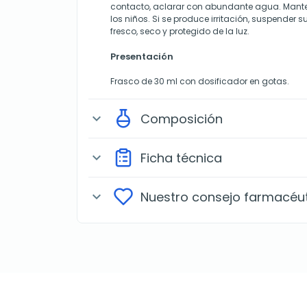
contacto, aclarar con abundante agua. Mante
los niños. Si se produce irritación, suspender 
fresco, seco y protegido de la luz.
Presentación
Frasco de 30 ml con dosificador en gotas.
Composición
expand_more
Ficha técnica
expand_more
Nuestro consejo farmacéu
expand_more