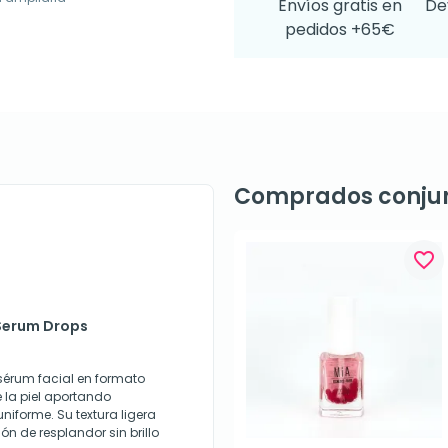
Envíos gratis en
De
pedidos +65€
Comprados conju
favorite_border
 Serum Drops
sérum facial en formato
 la piel aportando
niforme. Su textura ligera
 de resplandor sin brillo