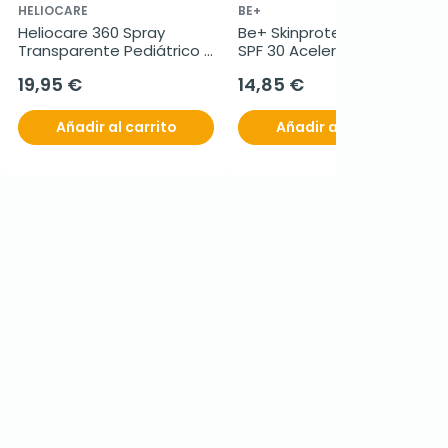
HELIOCARE
BE+
Heliocare 360 Spray 
Be+ Skinprotect Bifásico 
Transparente Pediátrico 
SPF 30 Acelerador 
SPF50+, 200 ml
Bronceado, 200 ml
19,95 €
14,85 €
Añadir al carrito
Añadir al carrito