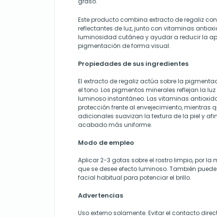
graso.
Este producto combina extracto de regaliz co
reflectantes de luz, junto con vitaminas antioxi
luminosidad cutánea y ayudar a reducir la 
pigmentación de forma visual.
Propiedades de sus ingredientes
El extracto de regaliz actúa sobre la pigment
el tono. Los pigmentos minerales reflejan la luz
luminoso instantáneo. Las vitaminas antioxid
protección frente al envejecimiento, mientras q
adicionales suavizan la textura de la piel y af
acabado más uniforme.
Modo de empleo
Aplicar 2-3 gotas sobre el rostro limpio, por 
que se desee efecto luminoso. También puede
facial habitual para potenciar el brillo.
Advertencias
Uso externo solamente. Evitar el contacto direc