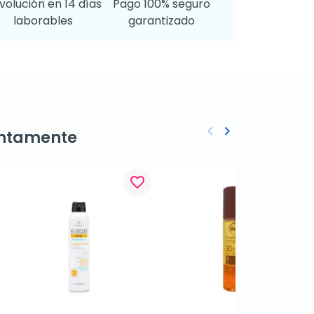
volución en 14 días
Pago 100% seguro
laborables
garantizado
keyboard_arrow_left
keyboard_arrow_right
ntamente
Anterior
Siguiente
favorite_border
favorite_border