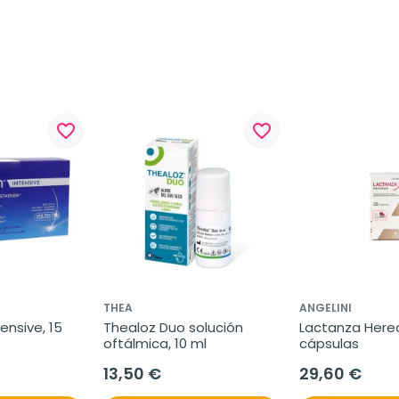
favorite_border
favorite_border
THEA
ANGELINI
ensive, 15 
Thealoz Duo solución 
Lactanza Hered
oftálmica, 10 ml
cápsulas
13,50 €
29,60 €