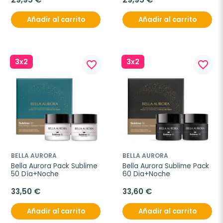
Añadir al carrito
Añadir al carrito
3x2
3x2
favorite_border
favorite_border
BELLA AURORA
BELLA AURORA
Bella Aurora Pack Sublime 
Bella Aurora Sublime Pack 
50 Día+Noche
60 Dia+Noche
33,50 €
33,60 €
Añadir al carrito
Añadir al carrito