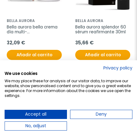
BELLA AURORA
BELLA AURORA
Bella aurora bella crema 
Bella aurora splendor 60 
día multi-
sérum reafirmante 30ml
perfeccionadora piel 
mixta-grasa 50ml
32,09 €
35,66 €
Añadir al carrito
Añadir al carrito
Privacy policy
We use cookies
Volver arriba
We may place these for analysis of our visitor data, to improve our
website, show personalised content and to give you a great website
experience. For more information about the cookies we use open the
settings.
Mostrando 1 - 48 de 68 productos
Accept all
Deny
No, adjust