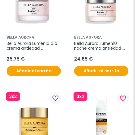
BELLA AURORA
BELLA AURORA
Bella Aurora Lumen10 día 
Bella Aurora Lumen10 
crema antiedad 
noche crema antiedad 
antimanchas, 50 ml
antimanchas, 50 ml
25,75 €
24,65 €
Añadir al carrito
Añadir al carrito
3x2
3x2
favorite_border
favorite_border