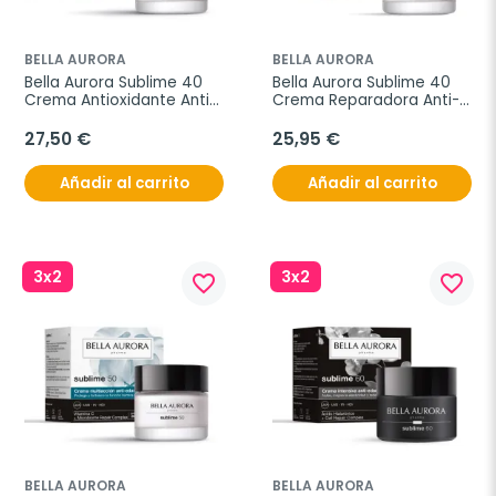
BELLA AURORA
BELLA AURORA
Bella Aurora Sublime 40 
Bella Aurora Sublime 40 
Crema Antioxidante Anti-
Crema Reparadora Anti-
Edad Día 50 ml
Edad Noche 50 ml
27,50 €
25,95 €
Añadir al carrito
Añadir al carrito
3x2
3x2
favorite_border
favorite_border
BELLA AURORA
BELLA AURORA