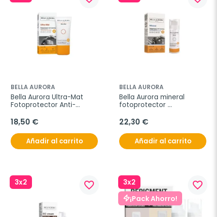
BELLA AURORA
BELLA AURORA
Bella Aurora Ultra-Mat 
Bella Aurora mineral 
Fotoprotector Anti-
fotoprotector 
manchas SPF 50, 50 ml
antimanchas SPF 50, 50 ml
18,50 €
22,30 €
Añadir al carrito
Añadir al carrito
3x2
3x2
favorite_border
favorite_border
¡Pack Ahorro!