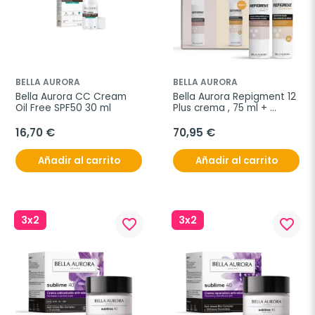
BELLA AURORA
BELLA AURORA
Bella Aurora CC Cream 
Bella Aurora Repigment 12 
Oil Free SPF50 30 ml
Plus crema , 75 ml + 
Repigment Sunscreen 
Regalo
16,70 €
70,95 €
Añadir al carrito
Añadir al carrito
3x2
3x2
favorite_border
favorite_border