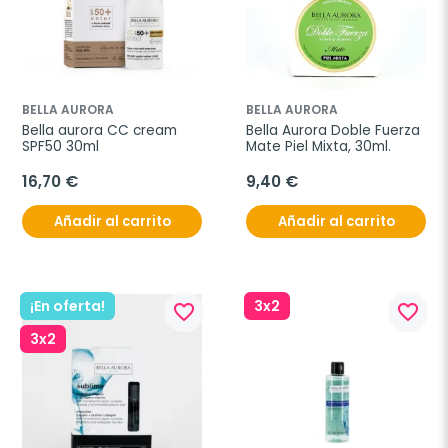
BELLA AURORA
BELLA AURORA
Bella aurora CC cream 
Bella Aurora Doble Fuerza 
SPF50 30ml
Mate Piel Mixta, 30ml.
16,70 €
9,40 €
Añadir al carrito
Añadir al carrito
¡En oferta!
3x2
favorite_border
favorite_border
3x2