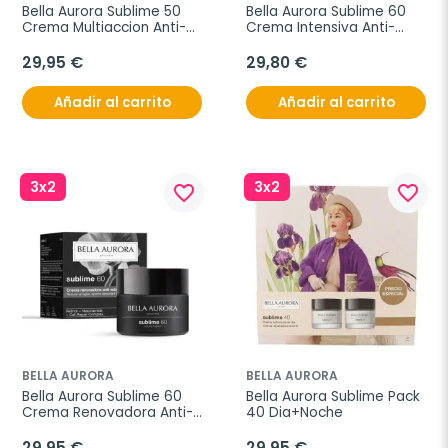
Bella Aurora Sublime 50 
Bella Aurora Sublime 60 
Crema Multiaccion Anti-
Crema Intensiva Anti-
Edad Dia 50 ml
Edad Dia 50 ml
29,95 €
29,80 €
Añadir al carrito
Añadir al carrito
3x2
3x2
favorite_border
favorite_border
BELLA AURORA
BELLA AURORA
Bella Aurora Sublime 60 
Bella Aurora Sublime Pack 
Crema Renovadora Anti-
40 Dia+Noche
Edad Noche 50 ml
29,95 €
29,95 €