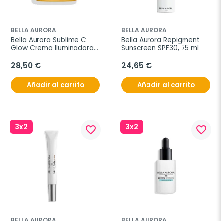
BELLA AURORA
BELLA AURORA
Bella Aurora Sublime C 
Bella Aurora Repigment 
Glow Crema Iluminadora 
Sunscreen SPF30, 75 ml
Intensiva, 50 ml
28,50 €
24,65 €
Añadir al carrito
Añadir al carrito
3x2
3x2
favorite_border
favorite_border
BELLA AURORA
BELLA AURORA