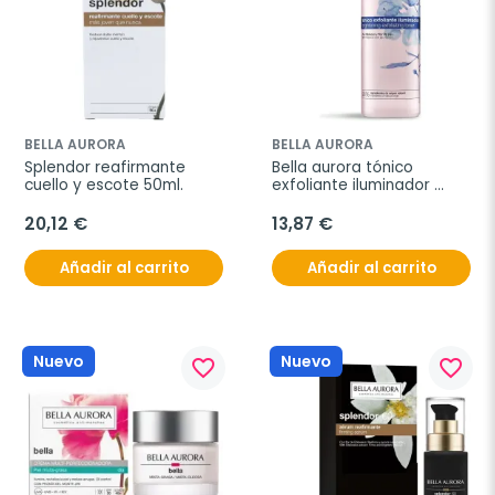
BELLA AURORA
BELLA AURORA
Splendor reafirmante 
Bella aurora tónico 
cuello y escote 50ml.
exfoliante iluminador 
200ml
20,12 €
13,87 €
Añadir al carrito
Añadir al carrito
Nuevo
Nuevo
favorite_border
favorite_border