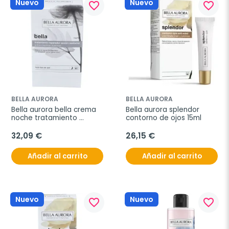
Nuevo
Nuevo
favorite_border
favorite_border
BELLA AURORA
BELLA AURORA
Bella aurora bella crema 
Bella aurora splendor 
noche tratamiento 
contorno de ojos 15ml
reparador 50ml
32,09 €
26,15 €
Añadir al carrito
Añadir al carrito
Nuevo
Nuevo
favorite_border
favorite_border