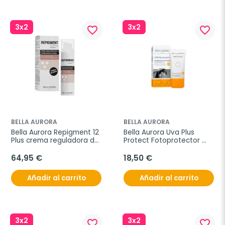
3x2
3x2
favorite_border
favorite_border
BELLA AURORA
BELLA AURORA
Bella Aurora Repigment 12 
Bella Aurora Uva Plus 
Plus crema reguladora de 
Protect Fotoprotector 
la pigmentación cutánea, 
Anti-manchas SPF 50+, 50 
75 ml
ml
64,95 €
18,50 €
Añadir al carrito
Añadir al carrito
3x2
3x2
favorite_border
favorite_border