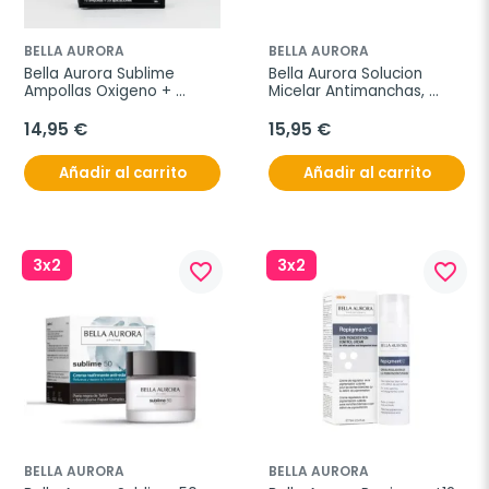
BELLA AURORA
BELLA AURORA
Bella Aurora Sublime 
Bella Aurora Solucion 
Ampollas Oxigeno + 
Micelar Antimanchas, 
Colágeno, 10 uds.
200ml.
14,95 €
15,95 €
Añadir al carrito
Añadir al carrito
3x2
3x2
favorite_border
favorite_border
BELLA AURORA
BELLA AURORA