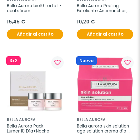
Bella Aurora bio10 forte L-
Bella Aurora Peeling 
ocal sérum 
Exfoliante Antimanchas, 
despigmentante noche, 9 
30 ml
ml
15,45 €
10,20 €
Añadir al carrito
Añadir al carrito
3x2
Nuevo
favorite_border
favorite_border
BELLA AURORA
BELLA AURORA
Bella Aurora Pack 
Bella aurora skin solution 
Lumen10 Día+Noche
age solution crema día 
anti-arrugas reafirmante 