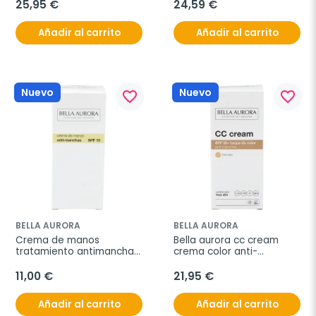
piel normal-seca 50ml
25,95 €
24,59 €
Añadir al carrito
Añadir al carrito
Nuevo
Nuevo
favorite_border
favorite_border
BELLA AURORA
BELLA AURORA
Crema de manos 
Bella aurora cc cream 
tratamiento antimanchas 
crema color anti-
75ml.
manchas spf50+ tono 
claro 30ml
11,00 €
21,95 €
Añadir al carrito
Añadir al carrito