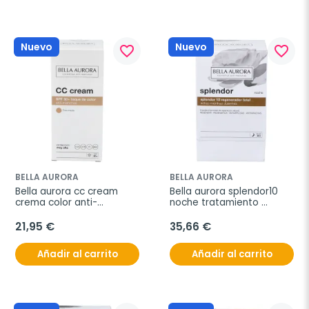
Nuevo
Nuevo
favorite_border
favorite_border
BELLA AURORA
BELLA AURORA
Bella aurora cc cream 
Bella aurora splendor10 
crema color anti-
noche tratamiento 
manchas spf50+ tono 
antiedad 50ml
medio 30ml
21,95 €
35,66 €
Añadir al carrito
Añadir al carrito