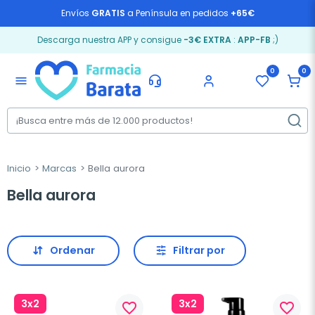
Envíos
GRATIS
a Península en pedidos
+65€
Descarga nuestra APP y consigue
-3€ EXTRA
:
APP-FB
;)
0
0
menu
Inicio
Marcas
Bella aurora
Bella aurora
Ordenar
Filtrar por
3x2
3x2
favorite_border
favorite_border