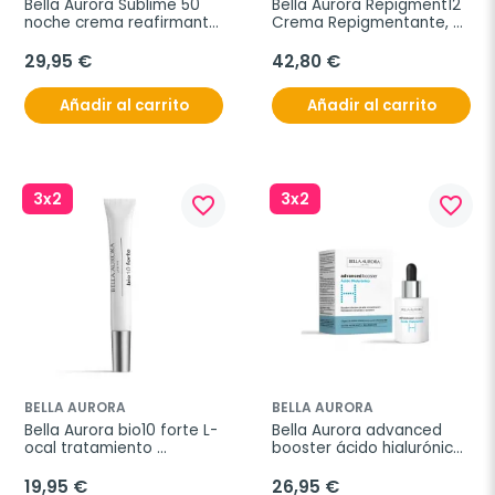
Bella Aurora Sublime 50 
Bella Aurora Repigment12 
noche crema reafirmante 
Crema Repigmentante, 
anti-edad, 50 ml
75 ml
29,95 €
42,80 €
Añadir al carrito
Añadir al carrito
3x2
3x2
favorite_border
favorite_border
BELLA AURORA
BELLA AURORA
Bella Aurora bio10 forte L-
Bella Aurora advanced 
ocal tratamiento 
booster ácido hialurónico, 
despigmentante, 9 ml
30 ml
19,95 €
26,95 €