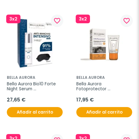
3x2
3x2
favorite_border
favorite_border
BELLA AURORA
BELLA AURORA
Bella Aurora Bio10 Forte 
Bella Aurora 
Night Serum 
Fotoprotector 
Despigmentante 
Antimanchas SPF 30 
Nocturno 1 Envase 30 ml
Bronceador
27,65 €
17,95 €
Añadir al carrito
Añadir al carrito
3x2
3x2