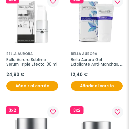
favorite_border
favorite_border
BELLA AURORA
BELLA AURORA
Bella Aurora Sublime 
Bella Aurora Gel 
Serum Triple Efecto, 30 ml
Exfoliante Anti-Manchas, 
75 ml
24,90 €
12,40 €
Añadir al carrito
Añadir al carrito
3x2
3x2
favorite_border
favorite_border