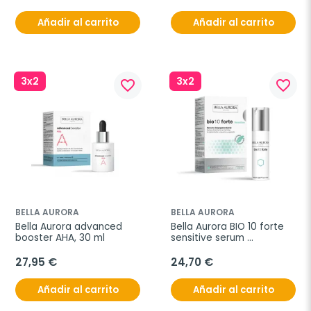
Añadir al carrito
Añadir al carrito
3x2
3x2
favorite_border
favorite_border
BELLA AURORA
BELLA AURORA
Bella Aurora advanced 
Bella Aurora BIO 10 forte 
booster AHA, 30 ml
sensitive serum 
despigmentante, 30 ml
27,95 €
24,70 €
Añadir al carrito
Añadir al carrito