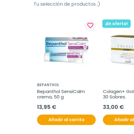
Tu selección de productos ;)
¡En oferta!
favorite_border
BEPANTHOL
Bepanthol SensiCalm 
Colagen+ Gold
crema, 50 g
30 Sobres.
13,95 €
33,00 €
Añadir al carrito
Añadir al