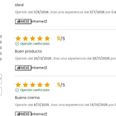
Ideal
Opinión del
3/8/2026
, tras una experiencia del
3/7/2026
por
Ca
Útil
(0)
Informe
3
5
/
5
0
Opinión verificada
0
Buen producto
0
Opinión del
20/12/2025
, tras una experiencia del
25/11/2025
po
0
Útil
(0)
Informe
5
/
5
Opinión verificada
Buena crema
Opinión del
8/11/2025
, tras una experiencia del
13/10/2025
por
Útil
(0)
Informe