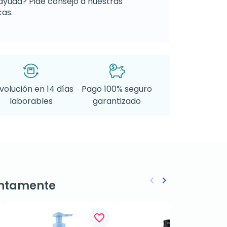
ayuda? Pide consejo a nuestras
as.
volución en 14 días
Pago 100% seguro
laborables
garantizado
keyboard_arrow_left
keyboard_arrow_right
ntamente
Anterior
Siguiente
favorite_border
favorite_border