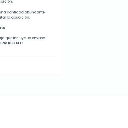
orción.
tro una cantidad abundante
tar la absorción.
nto
aja que incluye un envase
ml de REGALO