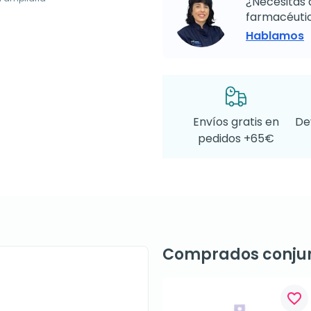
¿Necesitas 
farmacéutic
Hablamos
Envíos gratis en
De
pedidos +65€
Comprados conju
favorite_border