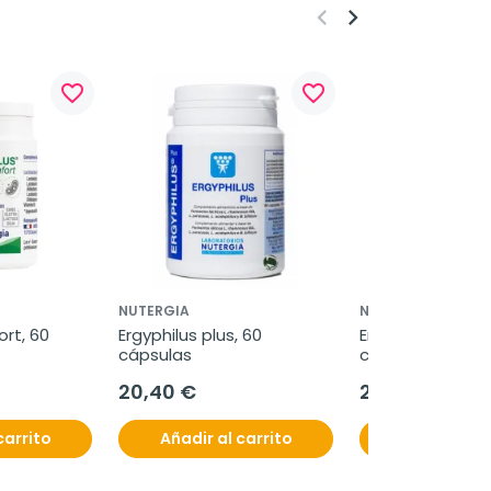
keyboard_arrow_left
keyboard_arrow_right
favorite_border
favorite_border
NUTERGIA
NUTERGIA
rt, 60 
Ergyphilus plus, 60 
Ergyphilus intima
cápsulas
cápsulas.
20,40 €
22,53 €
carrito
Añadir al carrito
Añadir al c