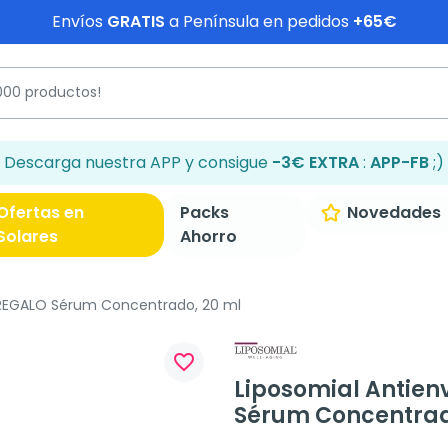
Envíos
GRATIS
a Península en pedidos
+65€
Descarga nuestra APP y consigue
-3€ EXTRA
:
APP-FB
;)
Ofertas en
Packs
Novedades
Solares
Ahorro
 REGALO Sérum Concentrado, 20 ml
favorite_border
Liposomial Antien
Sérum Concentrad