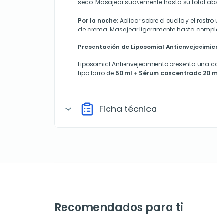
seco. Masajear suavemente hasta su total abs
Por la noche:
Aplicar sobre el cuello y el ros
de crema. Masajear ligeramente hasta comple
Presentación de Liposomial Antienvejecimie
Liposomial Antienvejecimiento presenta una c
tipo tarro de
50 ml + Sérum concentrado 20 
Ficha técnica
expand_more
Recomendados para ti