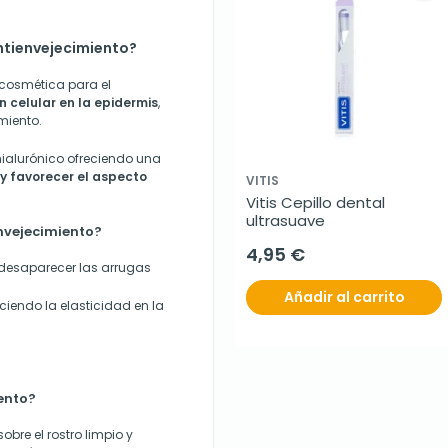
Antienvejecimiento?
 cosmética para el
 celular en la epidermis
,
miento.
hialurónico ofreciendo una
 y favorecer el aspecto
VITIS
Vitis Cepillo dental 
ultrasuave
nvejecimiento?
4,95 €
desaparecer las arrugas
Añadir al carrito
ciendo la elasticidad en la
ento?
bre el rostro limpio y