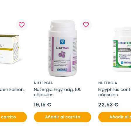
favorite_border
favorite_border
NUTERGIA
NUTERGIA
en Edition, 
Nutergia Ergymag, 100 
Ergyphilus confo
cápsulas
cápsulas
19,15 €
22,53 €
 carrito
Añadir al carrito
Añadir al 