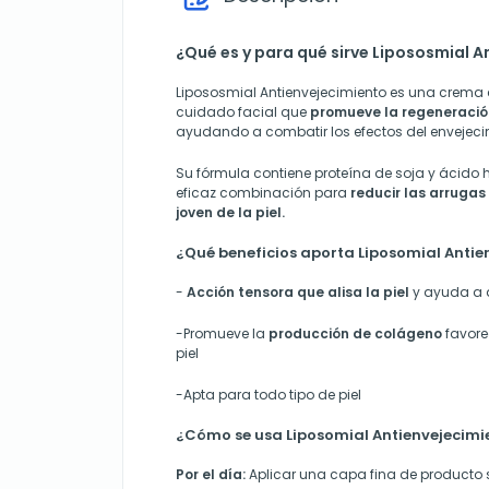
¿Qué es y para qué sirve Lipososmial 
Lipososmial Antienvejecimiento es una crema
cuidado facial que
promueve la regeneración
ayudando a combatir los efectos del envejeci
Su fórmula contiene proteína de soja y ácido 
eficaz combinación para
reducir las arrugas
joven de la piel.
¿Qué beneficios aporta Liposomial Antie
-
Acción tensora que alisa la piel
y ayuda a 
-Promueve la
producción de colágeno
favore
piel
-Apta para todo tipo de piel
¿Cómo se usa Liposomial Antienvejecimi
Por el día:
Aplicar una capa fina de producto so