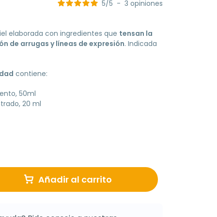
5
/
5
-
3
opiniones
iel elaborada con ingredientes que
tensan la
ón de arrugas y líneas de expresión
. Indicada
edad
contiene:
iento, 50ml
trado, 20 ml
Añadir al carrito