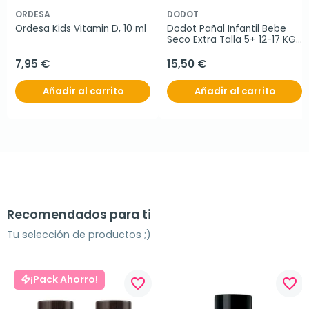
ORDESA
DODOT
Ordesa Kids Vitamin D, 10 ml
Dodot Pañal Infantil Bebe 
Seco Extra Talla 5+ 12-17 KG, 
56 Unidades
7,95 €
15,50 €
Añadir al carrito
Añadir al carrito
Recomendados para ti
Tu selección de productos ;)
¡Pack Ahorro!
favorite_border
favorite_border