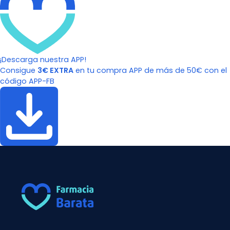
¡Descarga nuestra APP!
Consigue
3€ EXTRA
en tu compra APP de más de 50€ con el
código APP-FB