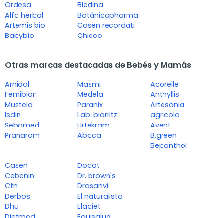
Ordesa
Bledina
Alfa herbal
Botánicapharma
Artemis bio
Casen recordati
Babybio
Chicco
Otras marcas destacadas de Bebés y Mamás
Arnidol
Masmi
Acorelle
Femibion
Medela
Anthyllis
Mustela
Paranix
Artesania
Isdin
Lab. biarritz
agricola
Sebamed
Urtekram
Avent
Pranarom
Aboca
B.green
Bepanthol
Casen
Dodot
Cebenin
Dr. brown's
Cfn
Drasanvi
Derbos
El naturalista
Dhu
Eladiet
Dietmed
Equisalud