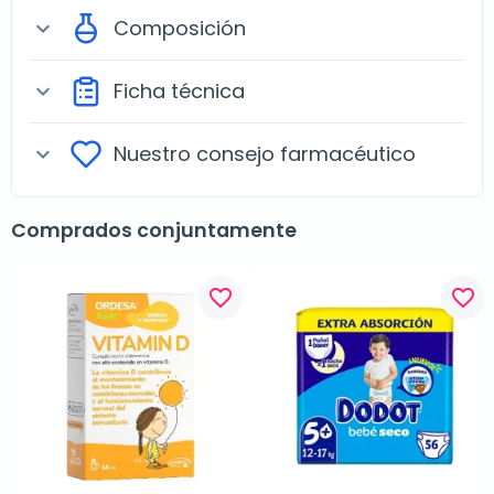
Composición
expand_more
Ficha técnica
expand_more
Nuestro consejo farmacéutico
expand_more
Comprados conjuntamente
favorite_border
favorite_border