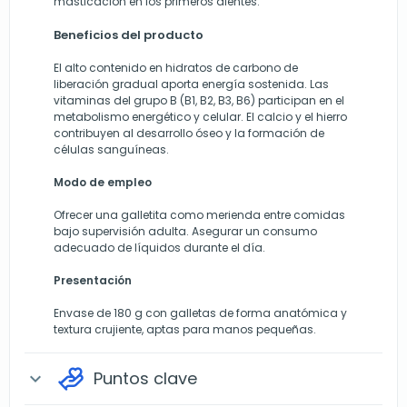
masticación en los primeros dientes.
Beneficios del producto
El alto contenido en hidratos de carbono de
liberación gradual aporta energía sostenida. Las
vitaminas del grupo B (B1, B2, B3, B6) participan en el
metabolismo energético y celular. El calcio y el hierro
contribuyen al desarrollo óseo y la formación de
células sanguíneas.
Modo de empleo
Ofrecer una galletita como merienda entre comidas
bajo supervisión adulta. Asegurar un consumo
adecuado de líquidos durante el día.
Presentación
Envase de 180 g con galletas de forma anatómica y
textura crujiente, aptas para manos pequeñas.
Puntos clave
expand_more