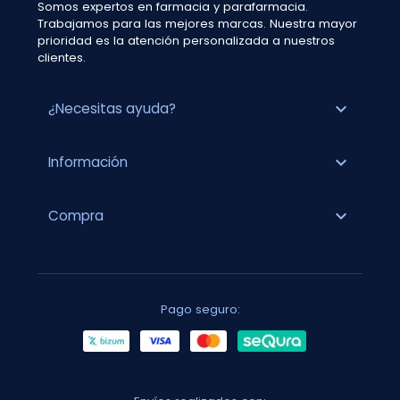
Somos expertos en farmacia y parafarmacia.
Trabajamos para las mejores marcas. Nuestra mayor
prioridad es la atención personalizada a nuestros
clientes.
expand_more
¿Necesitas ayuda?
expand_more
Información
expand_more
Compra
Pago seguro: