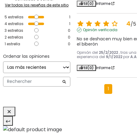
Útil
(0)
Informe
Ver todas las reseñas de este sitio
5
estrellas
1
4
/
5
4
estrellas
1
Opinión verificada
3
estrellas
0
2
estrellas
0
No se deshacen muy bien en
el biberón
1
estrella
0
Opinión del
25/2/2022
, tras una
Ordenar las opiniones
experiencia del
9/1/2022
por
A.A
Útil
(0)
Informe
1