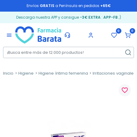
Envíos
GRATIS
a Península en pedidos
+65€
Descarga nuestra APP y consigue
-3€ EXTRA
:
APP-FB
;)
0
0
menu
Inicio
Higiene
Higiene íntima femenina
Irritaciones vaginales
favorite_border