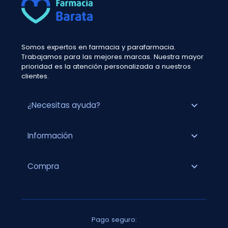
Somos expertos en farmacia y parafarmacia.
Trabajamos para las mejores marcas. Nuestra mayor
prioridad es la atención personalizada a nuestros
clientes.
expand_more
¿Necesitas ayuda?
expand_more
Información
expand_more
Compra
Pago seguro: