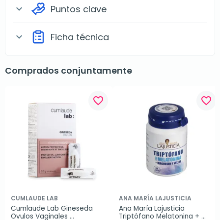
Puntos clave
expand_more
Ficha técnica
expand_more
Comprados conjuntamente
favorite_border
favorite_border
CUMLAUDE LAB
ANA MARÍA LAJUSTICIA
Cumlaude Lab Gineseda 
Ana María Lajusticia 
Ovulos Vaginales 
Triptófano Melatonina + 