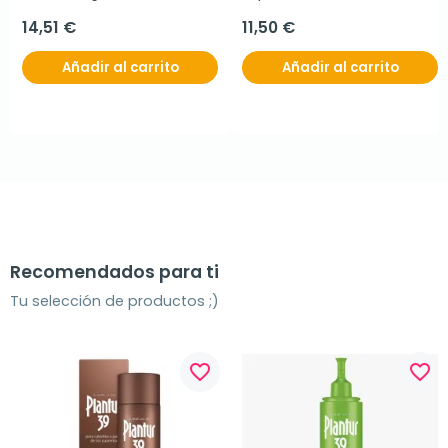
Protectores, 10 óvulos
Magnesio y Vit B6, 60 
comprimidos.
14,51 €
11,50 €
Añadir al carrito
Añadir al carrito
Recomendados para ti
Tu selección de productos ;)
favorite_border
favorite_border