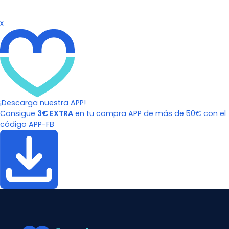
x
¡Descarga nuestra APP!
Consigue
3€ EXTRA
en tu compra APP de más de 50€ con el
código APP-FB