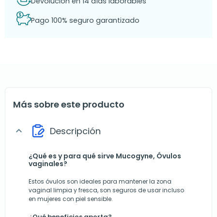
Devolución en 14 días laborables
Pago 100% seguro garantizado
Más sobre este producto
Descripción
expand_more
¿Qué es y para qué sirve Mucogyne, Óvulos
vaginales?
Estos óvulos son ideales para mantener la zona
vaginal limpia y fresca, son seguros de usar incluso
en mujeres con piel sensible.
¿Qué beneficios aporta?