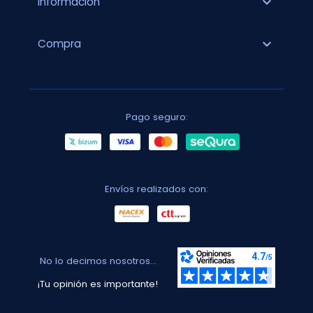
expand_more
Información
expand_more
Compra
Pago seguro:
Envíos realizados con:
No lo decimos nosotros...
¡Tu opinión es importante!