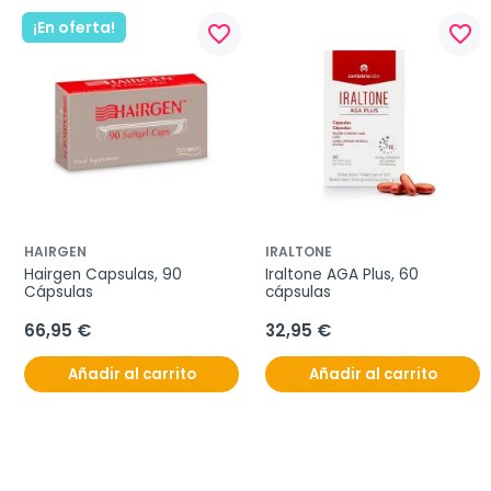
¡En oferta!
favorite_border
favorite_border
HAIRGEN
IRALTONE
Hairgen Capsulas, 90 
Iraltone AGA Plus, 60 
Cápsulas
cápsulas
66,95 €
32,95 €
Añadir al carrito
Añadir al carrito