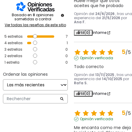
Huele mejor que otros 
aceites que he probado
Opinión del
24/6/2026
, tras un
Basado en
8
opiniones
experiencia del
21/5/2026
por
sometidas a control
Ana F.
Ver todas las reseñas de este sitio
Útil
(0)
Informe
5
estrellas
7
4
estrellas
1
3
estrellas
0
5
/
5
2
estrellas
0
Opinión verificada
1
estrella
0
Todo correcto
Ordenar las opiniones
Opinión del
13/11/2025
, tras una
experiencia del
14/10/2025
por
Rafa S.
Útil
(0)
Informe
5
/
5
Opinión verificada
Me encanta como me deja 