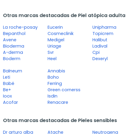
Otras marcas destacadas de Piel atópica adulta
La roche-posay
Eucerin
Unipharma
Bepanthol
Cosmeclinik
Topicrem
Avene
Medigel
Halibut
Bioderma
Uriage
Ladival
A-derma
Svr
Cpi
Boderm
Heel
Dexeryl
Balneum
Annabis
Leti
Boho
Babé
Ferring
Be+
Green cornerss
Ioox
Isdin
Acofar
Renacare
Otras marcas destacadas de Pieles sensibles
Dr arturo alba
Atache
Neutrogena