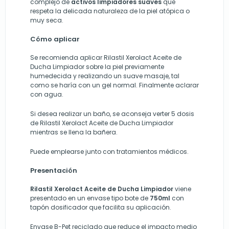
complejo de
activos limpiadores suaves
que
respeta la delicada naturaleza de la piel atópica o
muy seca.
Cómo aplicar
Se recomienda aplicar Rilastil Xerolact Aceite de
Ducha Limpiador sobre la piel previamente
humedecida y realizando un suave masaje, tal
como se haría con un gel normal. Finalmente aclarar
con agua.
Si desea realizar un baño, se aconseja verter 5 dosis
de Rilastil Xerolact Aceite de Ducha Limpiador
mientras se llena la bañera.
Puede emplearse junto con tratamientos médicos.
Presentación
Rilastil Xerolact Aceite de Ducha Limpiador
viene
presentado en un envase tipo bote de
750ml
con
tapón dosificador que facilita su aplicación.
Envase B-Pet reciclado que reduce el impacto medio