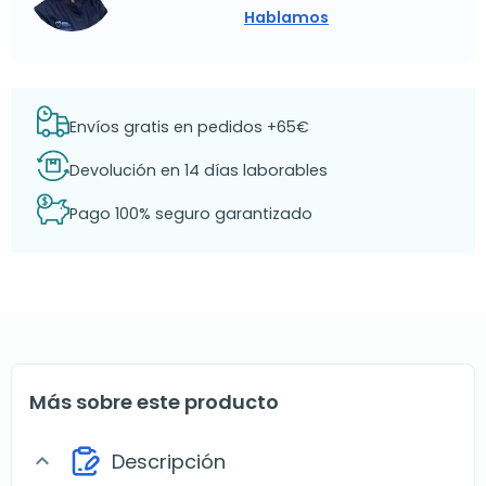
Hablamos
Envíos gratis en pedidos +65€
Devolución en 14 días laborables
Pago 100% seguro garantizado
Más sobre este producto
Descripción
expand_more