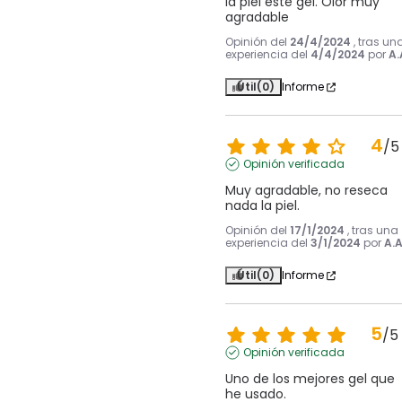
la piel este gel. Olor muy 
agradable
Opinión del
24/4/2024
, tras un
experiencia del
4/4/2024
por
A.
Útil
(0)
Informe
4
/
5
Opinión verificada
Muy agradable, no reseca 
nada la piel.
Opinión del
17/1/2024
, tras una
experiencia del
3/1/2024
por
A.A
Útil
(0)
Informe
5
/
5
Opinión verificada
Uno de los mejores gel que 
he usado.