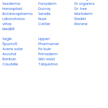
Sesderma
Frezyderm
Dr organics
Hansaplast
Ducray
Dr. tree
Botánicapharma
Sensilis
Martiderm
Laboratorios
Nuxe
Eladiet
viñas
Cattier
Klorane
Medik8
Segle
Lippen
5punto5
Pharmamel
Avene solar
Piz buin
Axovital
Primaderm
Banban
Skin resist
Caudalie
Talquistina