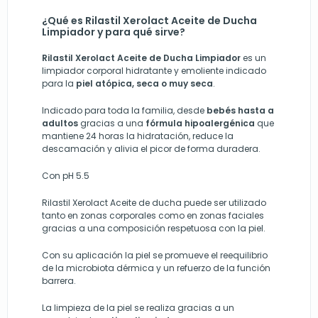
¿Qué es Rilastil Xerolact Aceite de Ducha
Limpiador y para qué sirve?
Rilastil Xerolact Aceite de Ducha Limpiador
es un
limpiador corporal hidratante y emoliente indicado
para la
piel atópica, seca o muy seca
.
Indicado para toda la familia, desde
bebés hasta a
adultos
gracias a una
fórmula hipoalergénica
que
mantiene 24 horas la hidratación, reduce la
descamación y alivia el picor de forma duradera.
Con pH 5.5
Rilastil Xerolact Aceite de ducha puede ser utilizado
tanto en zonas corporales como en zonas faciales
gracias a una composición respetuosa con la piel.
Con su aplicación la piel se promueve el reequilibrio
de la microbiota dérmica y un refuerzo de la función
barrera.
La limpieza de la piel se realiza gracias a un