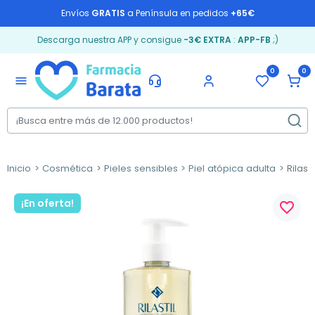
Envíos
GRATIS
a Península en pedidos
+65€
Descarga nuestra APP y consigue
-3€ EXTRA
:
APP-FB
;)
0
0
menu
Inicio
Cosmética
Pieles sensibles
Piel atópica adulta
Rilast
¡En oferta!
favorite_border