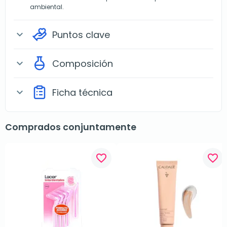
ambiental.
Puntos clave
expand_more
Composición
expand_more
Ficha técnica
expand_more
Comprados conjuntamente
favorite_border
favorite_border