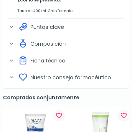
¿Cómo se presenta?
Tarro de 400 ml. Gran formato.
Puntos clave
expand_more
Composición
expand_more
Ficha técnica
expand_more
Nuestro consejo farmacéutico
expand_more
Comprados conjuntamente
favorite_border
favorite_border