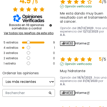
4.9
4
/
5
/
5
Opinión verificada
Me esta dando muy buen 
resultado con el tratamiento
al cancer.
Basado en
10
opiniones
Opinión del
29/12/2023
, tras un
sometidas a control
experiencia del
12/12/2023
por
Ver todas las reseñas de este sitio
A.A.
5
estrellas
9
Útil
(0)
Informe
4
estrellas
1
3
estrellas
0
5
2
estrellas
0
/
5
1
estrella
0
Opinión verificada
Muy hidratante
Ordenar las opiniones
Opinión del
18/9/2023
, tras una
experiencia del
31/8/2023
por
A.A.
Útil
(0)
Informe