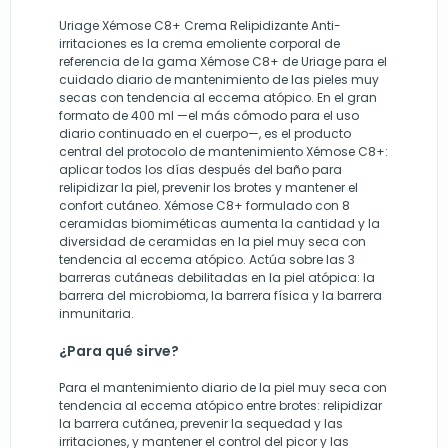
Uriage Xémose C8+ Crema Relipidizante Anti-
irritaciones es la crema emoliente corporal de
referencia de la gama Xémose C8+ de Uriage para el
cuidado diario de mantenimiento de las pieles muy
secas con tendencia al eccema atópico. En el gran
formato de 400 ml —el más cómodo para el uso
diario continuado en el cuerpo—, es el producto
central del protocolo de mantenimiento Xémose C8+:
aplicar todos los días después del baño para
relipidizar la piel, prevenir los brotes y mantener el
confort cutáneo. Xémose C8+ formulado con 8
ceramidas biomiméticas aumenta la cantidad y la
diversidad de ceramidas en la piel muy seca con
tendencia al eccema atópico. Actúa sobre las 3
barreras cutáneas debilitadas en la piel atópica: la
barrera del microbioma, la barrera física y la barrera
inmunitaria.
¿Para qué sirve?
Para el mantenimiento diario de la piel muy seca con
tendencia al eccema atópico entre brotes: relipidizar
la barrera cutánea, prevenir la sequedad y las
irritaciones, y mantener el control del picor y las