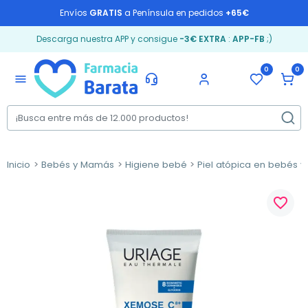
Envíos
GRATIS
a Península en pedidos
+65€
Descarga nuestra APP y consigue
-3€ EXTRA
:
APP-FB
;)
0
0
menu
Inicio
Bebés y Mamás
Higiene bebé
Piel atópica en bebés y
favorite_border