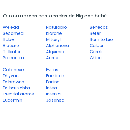
Otras marcas destacadas de Higiene bebé
Weleda
Naturabio
Benecos
Sebamed
Klorane
Beter
Babé
Mitosyl
Born to bio
Biocare
Alphanova
Calber
Talkinter
Alqvimia
Carelia
Pranarom
Auree
Chicco
Cotoneve
Evans
Dhyvana
Famiskin
Dr browns
Farline
Dr. hauschka
Intea
Esential aroms
Intersa
Eudermin
Josenea