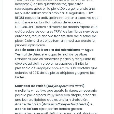
Receptor 2) de los queratinocitos, que están
sobreexpresados en la piel atópica generando una
respuesta inflamatoria crónica. Al regularlos, TLR2-
REGUL reduce la activación inmunitaria excesiva que
mantiene el ciclo inflamatorio del eccema.
CHRONOXINE: activo calmante de acción rápida que
actúa sobre los canales TRPV1 de las fibras nerviosas
cutáneas, reduciendo la transmisión de la señal de
picor. Calma el picor de forma inmediata desde la
primera aplicación.
Acción sobre la barrera del microbioma — Agua
Termal de Uriage:
el agua termal de los Alpes
Franceses, rica en minerales y selenio, reequilibra la
diversidad del microbioma cutáneo y limita la
presencia de
Staphylococcus aureus
, la bacteria que
coloniza el 90% de las pieles atópicas y agrava los
brotes.
Manteca de karité (
Butyrospermum Parkii
):
emoliente y nutritivo que aporta la riqueza necesaria
para la piel corporal muy seca con atopia, creando
una barrera lipídica que retiene la hidratación.
Aceite de colza (
Brassica Campestris
Sterols) +
aceite de borraja:
aportan ácidos grasos
esenciales omega-6 deficitarios en la piel atópica y