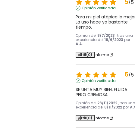
5
/
5
Opinión verificada
Para mi piel atópica la mejor.
La uso hace ya bastante 
tiempo.
Opinión del
8/7/2023
, tras una
experiencia del
18/6/2023
por
A.A.
Útil
(0)
Informe
5
/
5
Opinión verificada
SE UNTA MUY BIEN, FLUIDA 
PERO CREMOSA
Opinión del
28/11/2022
, tras un
experiencia del
8/11/2022
por
A.
Útil
(0)
Informe