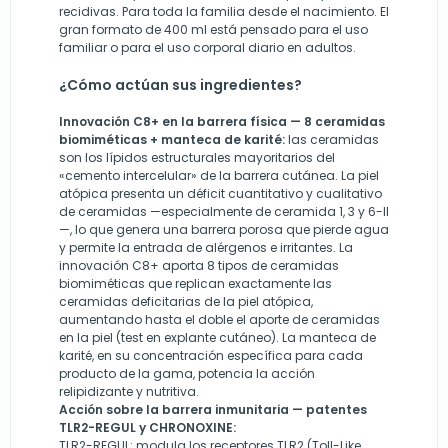
recidivas. Para toda la familia desde el nacimiento. El
gran formato de 400 ml está pensado para el uso
familiar o para el uso corporal diario en adultos.
¿Cómo actúan sus ingredientes?
Innovación C8+ en la barrera física — 8 ceramidas
biomiméticas + manteca de karité:
las ceramidas
son los lípidos estructurales mayoritarios del
«cemento intercelular» de la barrera cutánea. La piel
atópica presenta un déficit cuantitativo y cualitativo
de ceramidas —especialmente de ceramida 1, 3 y 6-II
—, lo que genera una barrera porosa que pierde agua
y permite la entrada de alérgenos e irritantes. La
innovación C8+ aporta 8 tipos de ceramidas
biomiméticas que replican exactamente las
ceramidas deficitarias de la piel atópica,
aumentando hasta el doble el aporte de ceramidas
en la piel (test en explante cutáneo). La manteca de
karité, en su concentración específica para cada
producto de la gama, potencia la acción
relipidizante y nutritiva.
Acción sobre la barrera inmunitaria — patentes
TLR2-REGUL y CHRONOXINE:
TLR2-REGUL: modula los receptores TLR2 (Toll-Like