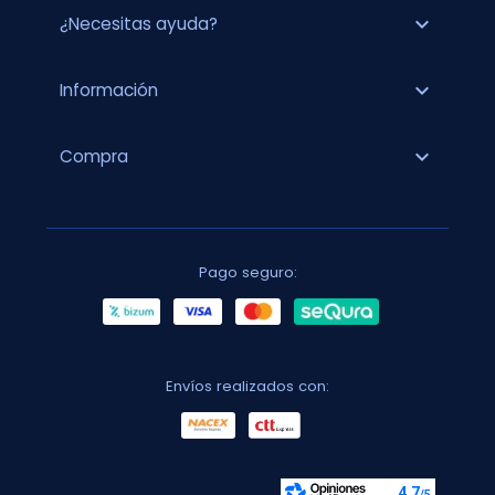
expand_more
¿Necesitas ayuda?
expand_more
Información
expand_more
Compra
Pago seguro:
Envíos realizados con: