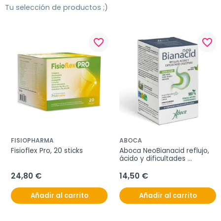
Tu selección de productos ;)
favorite_border
favorite_border
FISIOPHARMA
ABOCA
Fisioflex Pro, 20 sticks
Aboca NeoBianacid reflujo, 
ácido y dificultades 
digestivas, 45 comprimidos
24,80 €
14,50 €
Añadir al carrito
Añadir al carrito