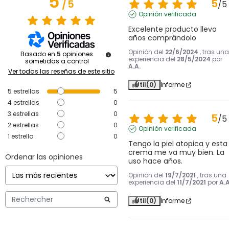
5
5
/
5
/
5
Opinión verificada
Excelente producto llevo 
años comprándolo
Opinión del
22/6/2024
, tras una
Basado en
5
opiniones
experiencia del
28/5/2024
por
sometidas a control
A.A.
Ver todas las reseñas de este sitio
Útil
(0)
Informe
5
estrellas
5
4
estrellas
0
3
estrellas
0
5
/
5
2
estrellas
0
Opinión verificada
1
estrella
0
Tengo la piel atopica y esta 
crema me va muy bien. La 
Ordenar las opiniones
uso hace años.
Opinión del
19/7/2021
, tras una
experiencia del
11/7/2021
por
A.A
Útil
(0)
Informe