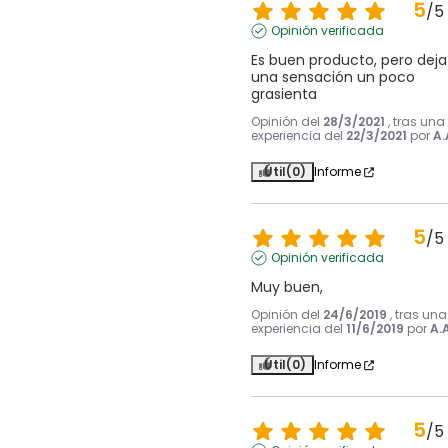
5
/
5
Opinión verificada
Es buen producto, pero deja 
una sensación un poco 
grasienta
Opinión del
28/3/2021
, tras una
experiencia del
22/3/2021
por
A.
Útil
(0)
Informe
5
/
5
Opinión verificada
Muy buen,
Opinión del
24/6/2019
, tras una
experiencia del
11/6/2019
por
A.A
Útil
(0)
Informe
5
/
5