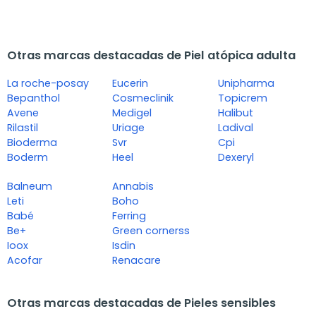
Otras marcas destacadas de Piel atópica adulta
La roche-posay
Eucerin
Unipharma
Bepanthol
Cosmeclinik
Topicrem
Avene
Medigel
Halibut
Rilastil
Uriage
Ladival
Bioderma
Svr
Cpi
Boderm
Heel
Dexeryl
Balneum
Annabis
Leti
Boho
Babé
Ferring
Be+
Green cornerss
Ioox
Isdin
Acofar
Renacare
Otras marcas destacadas de Pieles sensibles