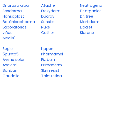
Dr arturo alba
Atache
Neutrogena
Sesderma
Frezyderm
Dr organics
Hansaplast
Ducray
Dr. tree
Botánicapharma
Sensilis
Martiderm
Laboratorios
Nuxe
Eladiet
viñas
Cattier
Klorane
Medik8
Segle
Lippen
5punto5
Pharmamel
Avene solar
Piz buin
Axovital
Primaderm
Banban
Skin resist
Caudalie
Talquistina