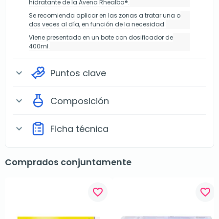
hidratante de la Avena Rhealba®.
Se recomienda aplicar en las zonas a tratar una o
dos veces al día, en función de la necesidad.
Viene presentado en un bote con dosificador de
400ml.
Puntos clave
expand_more
Composición
expand_more
Ficha técnica
expand_more
Comprados conjuntamente
favorite_border
favorite_border