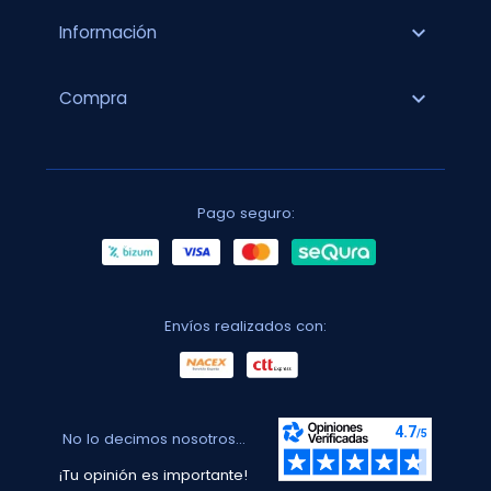
expand_more
Información
expand_more
Compra
Pago seguro:
Envíos realizados con:
No lo decimos nosotros...
¡Tu opinión es importante!