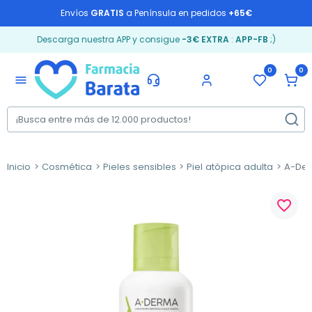
Envíos
GRATIS
a Península en pedidos
+65€
Descarga nuestra APP y consigue
-3€ EXTRA
:
APP-FB
;)
0
0
menu
Inicio
Cosmética
Pieles sensibles
Piel atópica adulta
A-Der
favorite_border