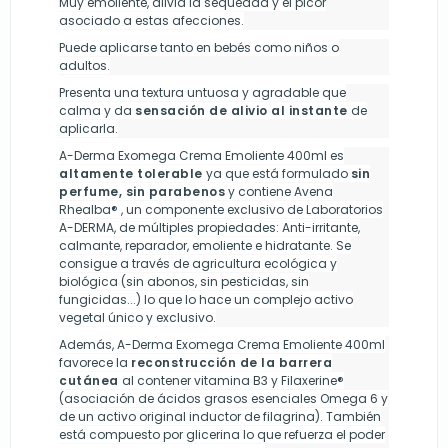
Muy emoliente, alivia la sequedad y el picor
asociado a estas afecciones.
Puede aplicarse tanto en bebés como niños o
adultos.
Presenta una textura untuosa y agradable que
calma y da
sensación de alivio al instante
de
aplicarla.
A-Derma Exomega Crema Emoliente 400ml es
altamente tolerable
ya que está formulado
sin
perfume, sin parabenos
y contiene Avena
Rhealba® , un componente exclusivo de Laboratorios
A-DERMA, de múltiples propiedades: Anti-irritante,
calmante, reparador, emoliente e hidratante. Se
consigue a través de agricultura ecológica y
biológica (sin abonos, sin pesticidas, sin
fungicidas...) lo que lo hace un complejo activo
vegetal único y exclusivo.
Además, A-Derma Exomega Crema Emoliente 400ml
favorece la
reconstrucción de la barrera
cutánea
al contener vitamina B3 y Filaxerine®
(asociación de ácidos grasos esenciales Omega 6 y
de un activo original inductor de filagrina). También
está compuesto por glicerina lo que refuerza el poder