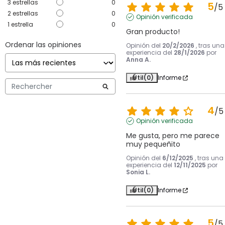
3
estrellas
0
5
/
5
2
estrellas
0
Opinión verificada
1
estrella
0
Gran producto!
Ordenar las opiniones
Opinión del
20/2/2026
, tras una
experiencia del
28/1/2026
por
Anna A.
Útil
(0)
Informe
4
/
5
Opinión verificada
Me gusta, pero me parece 
muy pequeñito
Opinión del
6/12/2025
, tras una
experiencia del
12/11/2025
por
Sonia L.
Útil
(0)
Informe
5
/
5