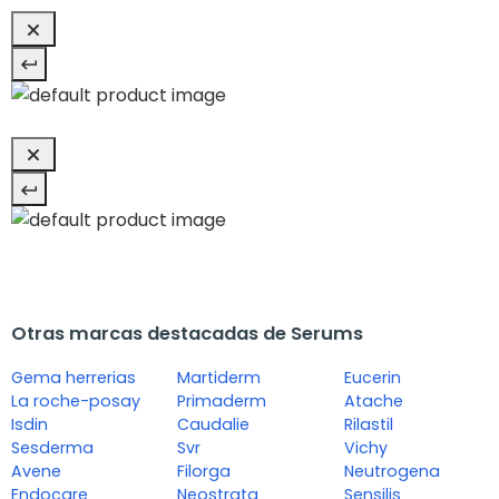
Otras marcas destacadas de Serums
Gema herrerias
Martiderm
Eucerin
La roche-posay
Primaderm
Atache
Isdin
Caudalie
Rilastil
Sesderma
Svr
Vichy
Avene
Filorga
Neutrogena
Endocare
Neostrata
Sensilis