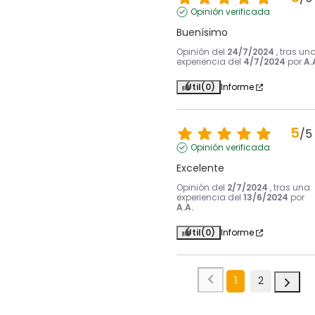
Opinión verificada
Buenísimo
Opinión del
24/7/2024
, tras un
experiencia del
4/7/2024
por
A.
Útil
(0)
Informe
5
/
5
Opinión verificada
Excelente
Opinión del
2/7/2024
, tras una
experiencia del
13/6/2024
por
A.A.
Útil
(0)
Informe
1
2