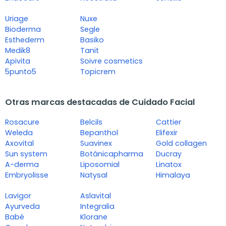
Uriage
Nuxe
Bioderma
Segle
Esthederm
Basiko
Medik8
Tanit
Apivita
Soivre cosmetics
5punto5
Topicrem
Otras marcas destacadas de Cuidado Facial
Rosacure
Belcils
Cattier
Weleda
Bepanthol
Elifexir
Axovital
Suavinex
Gold collagen
Sun system
Botánicapharma
Ducray
A-derma
Liposomial
Linatox
Embryolisse
Natysal
Himalaya
Lavigor
Aslavital
Ayurveda
Integralia
Babé
Klorane