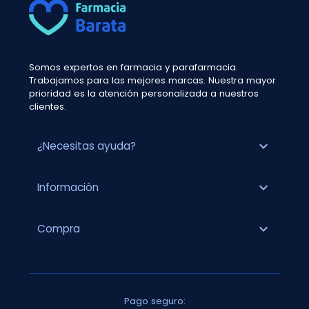
Somos expertos en farmacia y parafarmacia.
Trabajamos para las mejores marcas. Nuestra mayor
prioridad es la atención personalizada a nuestros
clientes.
expand_more
¿Necesitas ayuda?
expand_more
Información
expand_more
Compra
Pago seguro: