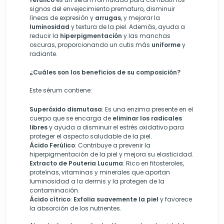
signos del envejecimiento prematuro, disminuir
líneas de expresión y
arrugas
, y mejorar la
luminosidad
y textura de la piel. Además, ayuda a
reducir la
hiperpigmentación
y las manchas
oscuras, proporcionando un cutis más
uniforme
y
radiante.
¿Cuáles son los beneficios de su composición?
Este sérum contiene:
Superóxido dismutasa
: Es una enzima presente en el
cuerpo que se encarga de
eliminar los radicales
libres
y ayuda a disminuir el estrés oxidativo para
proteger el aspecto saludable de la piel.
Ácido Ferúlico
: Contribuye a prevenir la
hiperpigmentación de la piel y mejora su elasticidad.
Extracto de Pouteria Lucuma
: Rico en fitosteroles,
proteínas, vitaminas y minerales que aportan
luminosidad a la dermis y la protegen de la
contaminación.
Ácido cítrico
:
Exfolia suavemente la piel
y favorece
la absorción de los nutrientes.