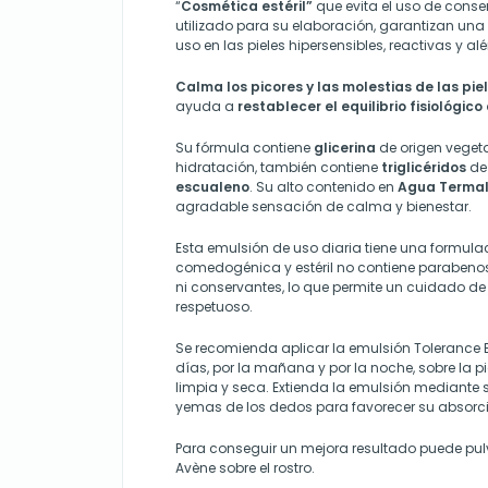
“
Cosmética estéril”
que evita el uso de conse
utilizado para su elaboración, garantizan una
uso en las pieles hipersensibles, reactivas y al
Calma los picores y las molestias de las piel
ayuda a
restablecer el equilibrio fisiológico 
Su fórmula contiene
glicerina
de origen veget
hidratación, también contiene
triglicéridos
de 
escualeno
. Su alto contenido en
Agua Termal
agradable sensación de calma y bienestar.
Esta emulsión de uso diaria tiene una formula
comedogénica y estéril no contiene parabenos
ni conservantes, lo que permite un cuidado de 
respetuoso.
Se recomienda aplicar la emulsión Tolerance 
días, por la mañana y por la noche, sobre la pie
limpia y seca. Extienda la emulsión mediante
yemas de los dedos para favorecer su absorc
Para conseguir un mejora resultado puede pul
Avène sobre el rostro.