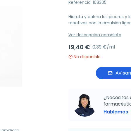
Referencia: 168305
Hidrata y calma los picores y la
reactivas con la emulsión lig
Ver descripción completa
19,40 €
0,39 €/ml
No disponible
Avísam
¿Necesitas 
farmacéutic
Hablamos
a ampliarla