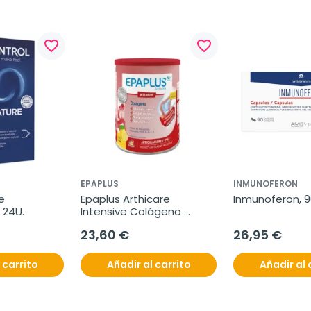
favorite_border
favorite_border
EPAPLUS
INMUNOFERON
 
Epaplus Arthicare 
Inmunoferon, 9
 24U.
Intensive Colágeno 
Antiox Limón, 288g
23,60 €
26,95 €
 carrito
Añadir al carrito
Añadir al 