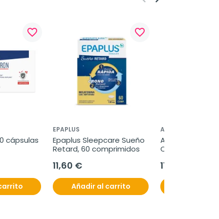
favorite_border
favorite_border
EPAPLUS
AQUILEA
0 cápsulas
Epaplus Sleepcare Sueño 
Aquilea Detox + 
Retard, 60 comprimidos
Quemagrasas, 10
11,60 €
11,50 €
carrito
Añadir al carrito
Añadir al c