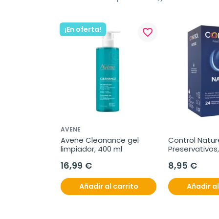
¡En oferta!
favorite_border
AVENE
Avene Cleanance gel 
Control Nature
limpiador, 400 ml
Preservativos,
16,99 €
8,95 €
Añadir al carrito
Añadir al