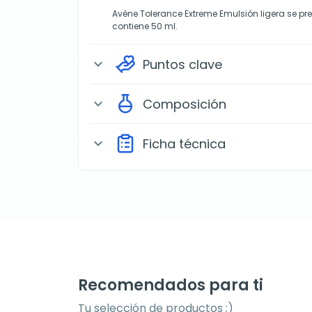
Avène Tolerance Extreme Emulsión ligera se p
contiene 50 ml.
Puntos clave
expand_more
Composición
expand_more
Ficha técnica
expand_more
Recomendados para ti
Tu selección de productos ;)