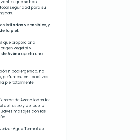
rvantes, que se han
 total seguridad para su
érgicas.
es irritadas y sensibles
, y
de la piel.
al que proporciona
origen vegetal y
 de Avène
aporta una
ción hipoalergénica, no
, perfumes, tensioactivos
la piel totalmente
Extreme de Avene todos los
l del rostro y del cuello
 suaves masajes con las
ión.
verizar Agua Termal de