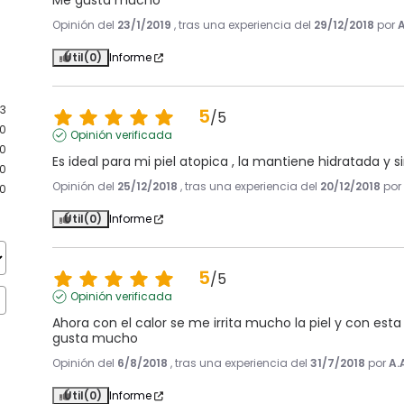
Me gusta mucho
Opinión del
23/1/2019
, tras una experiencia del
29/12/2018
por
A
Útil
(0)
Informe
3
5
/
5
0
Opinión verificada
0
Es ideal para mi piel atopica , la mantiene hidratada y sin
0
Opinión del
25/12/2018
, tras una experiencia del
20/12/2018
po
0
Útil
(0)
Informe
5
/
5
Opinión verificada
Ahora con el calor se me irrita mucho la piel y con es
gusta mucho
Opinión del
6/8/2018
, tras una experiencia del
31/7/2018
por
A.
Útil
(0)
Informe