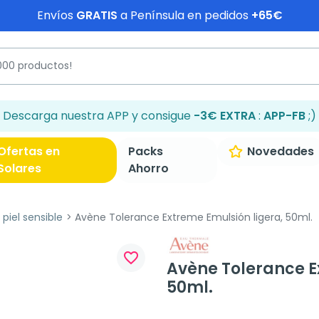
Envíos
GRATIS
a Península en pedidos
+65€
Descarga nuestra APP y consigue
-3€ EXTRA
:
APP-FB
;)
Ofertas en
Packs
Novedades
Solares
Ahorro
piel sensible
Avène Tolerance Extreme Emulsión ligera, 50ml.
favorite_border
Avène Tolerance E
50ml.