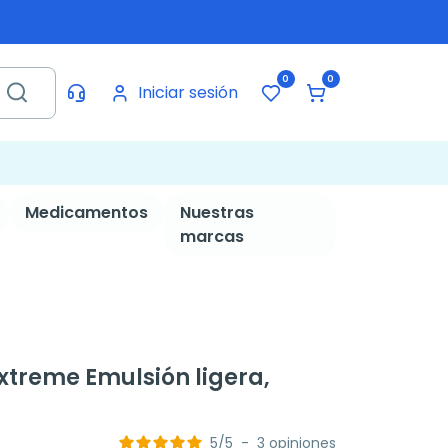
0
0
Iniciar sesión
Medicamentos
Nuestras
marcas
xtreme Emulsión ligera,
5
/
5
-
3
opiniones