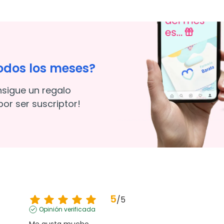
odos los meses?
nsigue un regalo
or ser suscriptor!
5
/
5
Opinión verificada