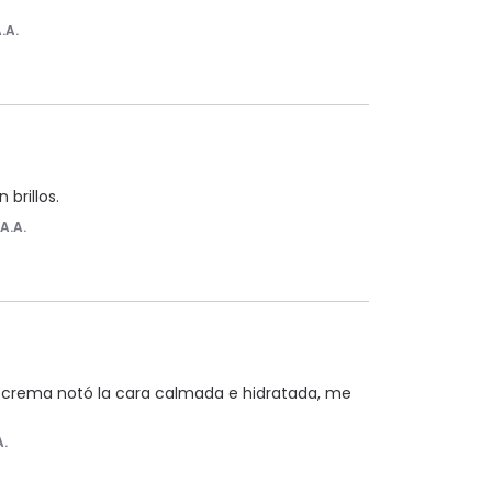
.A.
 brillos.
r
A.A.
ta crema notó la cara calmada e hidratada, me 
A.