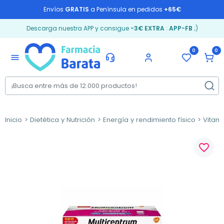
Envíos
GRATIS
a Península en pedidos
+65€
Descarga nuestra APP y consigue
-3€ EXTRA
:
APP-FB
;)
0
0
menu
Inicio
Dietética y Nutrición
Energía y rendimiento físico
Vitam
favorite_border