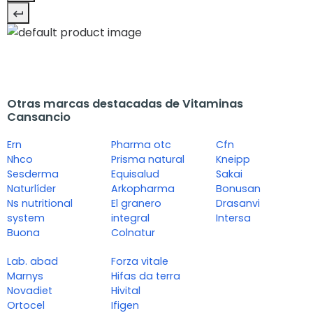
Otras marcas destacadas de Vitaminas
Cansancio
Ern
Pharma otc
Cfn
Nhco
Prisma natural
Kneipp
Sesderma
Equisalud
Sakai
Naturlíder
Arkopharma
Bonusan
Ns nutritional
El granero
Drasanvi
system
integral
Intersa
Buona
Colnatur
Lab. abad
Forza vitale
Marnys
Hifas da terra
Novadiet
Hivital
Ortocel
Ifigen