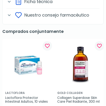
Ficha técnica
expand_more
Nuestro consejo farmacéutico
expand_more
Comprados conjuntamente
favorite_border
favorite_border
LACTOFLORA
GOLD COLLAGEN
Lactoflora Protector 
Collagen Superdose Skin 
Intestinal Adultos, 10 viales
Care Piel Radiante, 300 ml