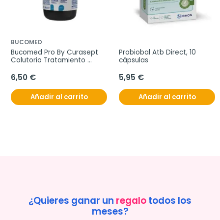
BUCOMED
Bucomed Pro By Curasept 
Probiobal Atb Direct, 10 
Colutorio Tratamiento 
cápsulas
Intensivo Clorhexidina 0,12%, 
200 ml
6,50 €
5,95 €
Añadir al carrito
Añadir al carrito
¿Quieres ganar un
regalo
todos los
meses?