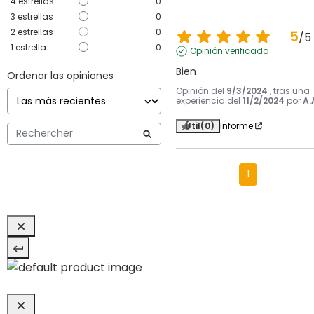
4
estrellas
0
3
estrellas
0
2
estrellas
0
5
/
5
1
estrella
0
Opinión verificada
Bien
Ordenar las opiniones
Opinión del
9/3/2024
, tras una
experiencia del
11/2/2024
por
A.
Útil
(0)
Informe
1