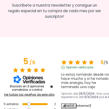
Suscríbete a nuestra newsletter y consigue un
regalo especial en tu compra de cada mes por ser
suscriptor!
5
5
/
5
/
5
Opinión verificada
Lo estoy tomando desde no 
hace mucho y sí he notado 
más energía, hoy he 
Basado en
2
opiniones
terminado una caja.
sometidas a control
Opinión del
28/5/2024
, tras un
Ver todas las reseñas de este sitio
experiencia del
6/5/2024
por
A.
5
estrellas
2
Útil
(0)
Informe