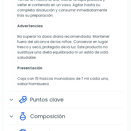
verter el contenido en un vaso. Agitar hasta su
completa disolución y consumir inmediatamente
tras su preparación.
Advertencias
No superar la dosis diaria recomendada. Mantener
fuera del alcance de los niños. Conservar en lugar
fresco y seco, protegido de la luz. Este producto no
sustituye una dieta equilibrada ni un estilo de vida
saludable.
Presentación
Caja con 15 frascos monodosis de 7 ml cada uno,
sabor frambuesa.
Puntos clave
expand_more
Composición
expand_more