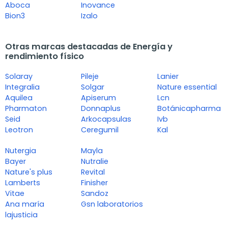
Aboca
Inovance
Bion3
Izalo
Otras marcas destacadas de Energía y
rendimiento físico
Solaray
Pileje
Lanier
Integralia
Solgar
Nature essential
Aquilea
Apiserum
Lcn
Pharmaton
Donnaplus
Botánicapharma
Seid
Arkocapsulas
Ivb
Leotron
Ceregumil
Kal
Nutergia
Mayla
Bayer
Nutralie
Nature's plus
Revital
Lamberts
Finisher
Vitae
Sandoz
Ana maría
Gsn laboratorios
lajusticia