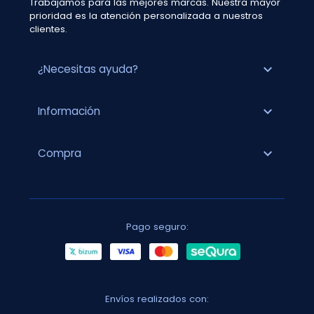
Trabajamos para las mejores marcas. Nuestra mayor
prioridad es la atención personalizada a nuestros
clientes.
expand_more
¿Necesitas ayuda?
expand_more
Información
expand_more
Compra
Pago seguro:
Envíos realizados con: