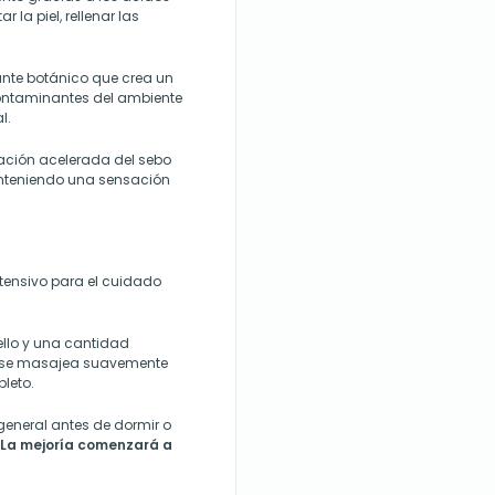
 la piel, rellenar las
nte botánico que crea un
contaminantes del ambiente
l.
ación acelerada del sebo
manteniendo una sensación
tensivo para el cuidado
ello y una cantidad
o se masajea suavemente
leto.
general antes de dormir o
La mejoría comenzará a