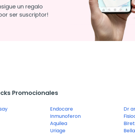
nsigue un regalo
or ser suscriptor!
cks Promocionales
say
Endocare
Dr a
Inmunoferon
Fisi
Aquilea
Biret
Uriage
Bell