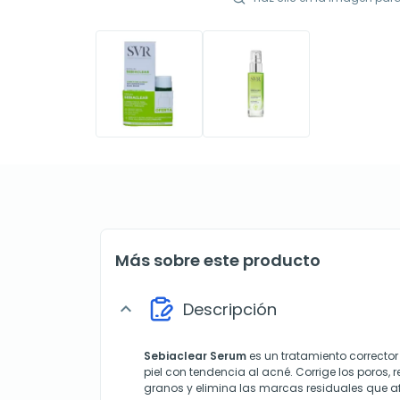
Más sobre este producto
Descripción
expand_more
Sebiaclear Serum
es un tratamiento corrector
piel con tendencia al acné. Corrige los poros, 
granos y elimina las marcas residuales que af