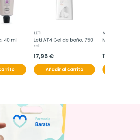
LETI
MUSTELA
, 40 ml
Leti AT4 Gel de baño, 750 
Mustela Babygel
ml
17,95 €
11,95 €
carrito
Añadir al carrito
Añadir al c