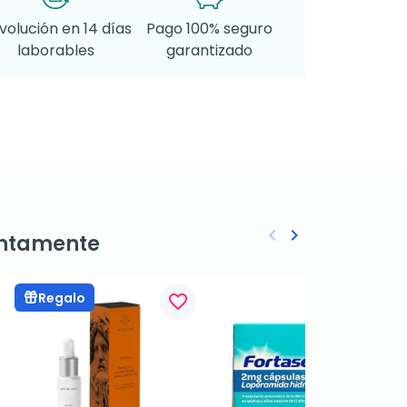
volución en 14 días
Pago 100% seguro
laborables
garantizado
keyboard_arrow_left
keyboard_arrow_right
ntamente
Anterior
Siguiente
Regalo
favorite_border
favorite_border