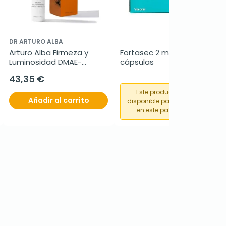
DR ARTURO ALBA
Arturo Alba Firmeza y 
Fortasec 2 mg, 20 
Luminosidad DMAE-
cápsulas
Ursólico, 30 ml
43,35 €
Este producto no está
Añadir al carrito
disponible para su compra
en este país o región.