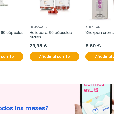
HELIOCARE
XHEKPON
, 60 cápsulas
Heliocare, 90 cápsulas 
Xhekpon crema
orales
29,95 €
8,60 €
 carrito
Añadir al carrito
Añadir al 
odos los meses?