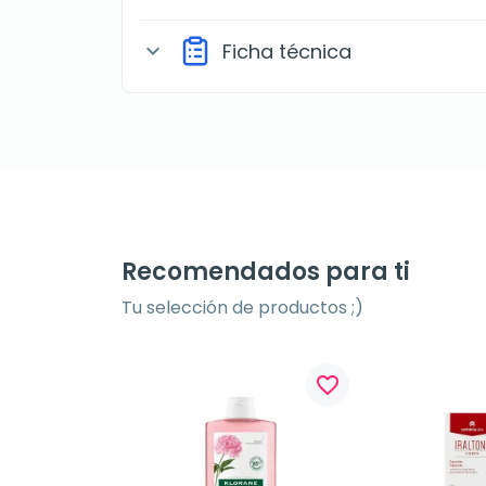
Ficha técnica
expand_more
Recomendados para ti
Tu selección de productos ;)
favorite_border