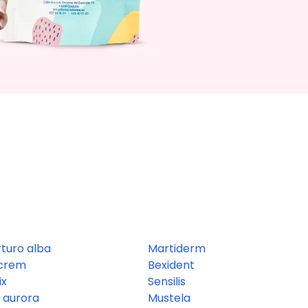
rturo alba
Martiderm
ocrem
Bexident
ix
Sensilis
a aurora
Mustela