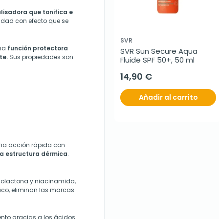
lisadora que tonifica e
idad con efecto que se
SVR
una
función protectora
SVR Sun Secure Aqua 
te.
Sus propiedades son:
Fluide SPF 50+, 50 ml
14,90 €
Añadir al carrito
na acción rápida con
la estructura dérmica
.
nolactona y niacinamida,
ico, eliminan las marcas
nto gracias a los ácidos