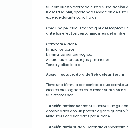
Su compuesto reforzado cumple una
acción a
hidrata la piel
, aportando sensación de suav
extiende durante ocho horas.
Crea una película ultrafina que desempeña 
ante los efectos contaminantes del ambien
Combate el acné.
Limpia los poros.
Elimina los puntos negros.
Aclara las marcas rojas y marrones.
Tensa y alisa la piel.
Acción restauradora de Sebiaclear Serum
Tiene una fórmula concentrada que permite u
efectos prolongados en la
reconstitución de 
Sus efectos son:
-
Acción antimanchas:
Sus activos de gluco
combinados con un potente agente queratolít
residuales ocasionadas por el acné.
-
Acción antiarrugas:
Combate el envejecimie