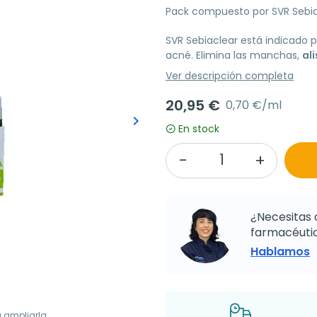
Pack compuesto por SVR Sebia
SVR Sebiaclear está indicado p
acné. Elimina las manchas,
ali
Ver descripción completa
20,95 €
0,70 €/ml
keyboard_arrow_right
Siguiente
En stock
¿Necesitas 
farmacéutic
Hablamos
a ampliarla