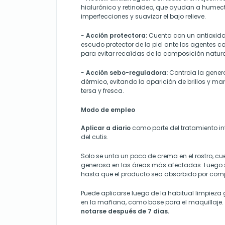
hialurónico y retinoideo, que ayudan a humectar
imperfecciones y suavizar el bajo relieve.
-
Acción protectora:
Cuenta con un antioxida
escudo protector de la piel ante los agentes 
para evitar recaídas de la composición natura
-
Acción sebo-reguladora:
Controla la gener
dérmico, evitando la aparición de brillos y 
tersa y fresca.
Modo de empleo
Aplicar a diario
como parte del tratamiento in
del cutis.
Solo se unta un poco de crema en el rostro, cu
generosa en las áreas más afectadas. Lueg
hasta que el producto sea absorbido por comp
Puede aplicarse luego de la habitual limpieza 
en la mañana, como base para el maquillaje.
notarse después de 7 días.