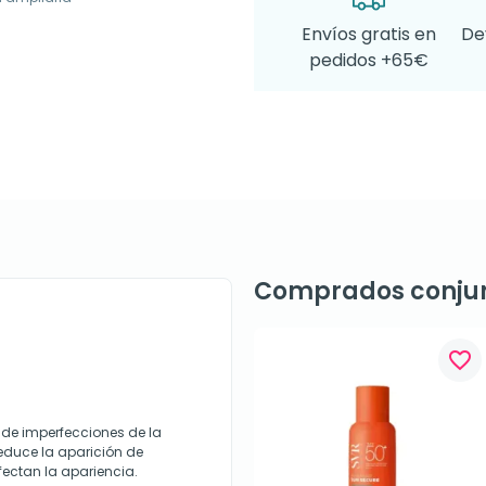
Envíos gratis en
De
pedidos +65€
Comprados conju
favorite_border
 de imperfecciones de la
reduce la aparición de
ectan la apariencia.