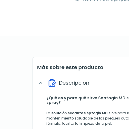
Más sobre este producto
Descripción
expand_more
¿Qué es y para qué sirve Septogin MD 
spray?
La
solución secante Septogin MD
sirve para l
mantenimiento saludable de los pliegues cutá
fórmula, facilita la limpieza de la piel.