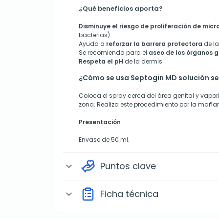
¿Qué beneficios aporta?
Disminuye el riesgo de proliferación de mic
bacterias).
Ayuda a
reforzar la barrera protectora
de l
Se recomienda para el
aseo de los órganos g
Respeta el pH
de la dermis.
¿Cómo se usa Septogin MD solución s
Coloca el spray cerca del área genital y vapor
zona. Realiza este procedimiento por la mañan
Presentación
Envase de 50 ml.
Puntos clave
expand_more
Ficha técnica
expand_more