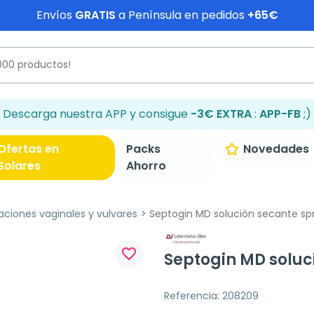
Envíos
GRATIS
a Península en pedidos
+65€
Descarga nuestra APP y consigue
-3€ EXTRA
:
APP-FB
;)
Ofertas en
Packs
Novedades
Solares
Ahorro
itaciones vaginales y vulvares
Septogin MD solución secante spr
favorite_border
Septogin MD soluc
Referencia: 208209