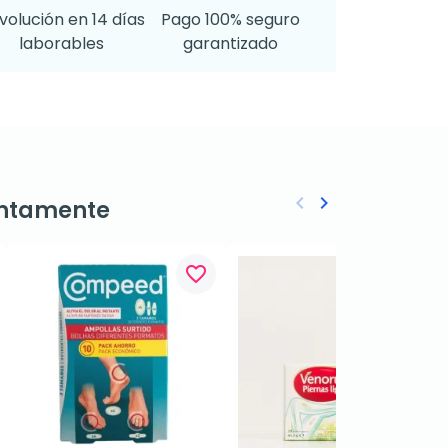
volución en 14 días
Pago 100% seguro
laborables
garantizado
keyboard_arrow_left
keyboard_arrow_right
ntamente
Anterior
Siguiente
favorite_border
favorite_border