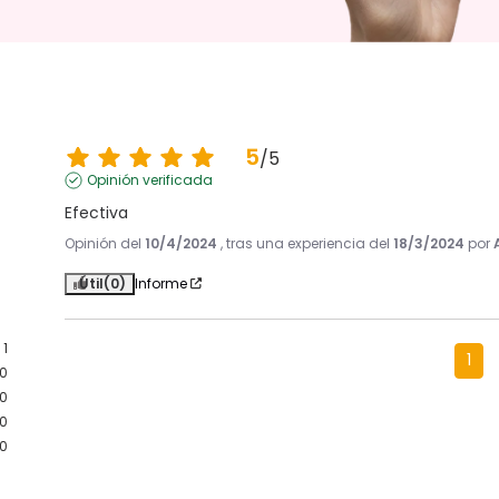
5
/
5
Opinión verificada
Efectiva
Opinión del
10/4/2024
, tras una experiencia del
18/3/2024
por
Útil
(0)
Informe
1
1
0
0
0
0