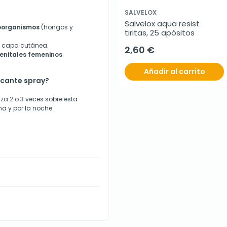
SALVELOX
Salvelox aqua resist 
roorganismos
(hongos y
tiritas, 25 apósitos
a capa cutánea.
2,60 €
enitales femeninos
.
Añadir al carrito
ecante spray?
iza 2 o 3 veces sobre esta
a y por la noche.