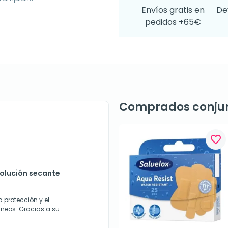
Envíos gratis en
De
pedidos +65€
Comprados conju
favorite_border
solución secante
a protección y el
neos. Gracias a su