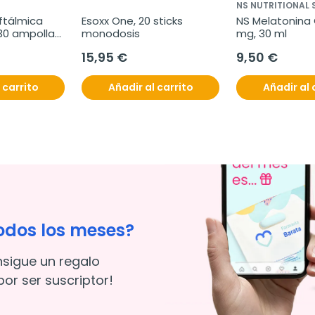
NS NUTRITIONAL
ftálmica 
Esoxx One, 20 sticks 
NS Melatonina 
 30 ampollas 
monodosis
mg, 30 ml
15,95 €
9,50 €
 carrito
Añadir al carrito
Añadir al 
odos los meses?
nsigue un regalo
or ser suscriptor!