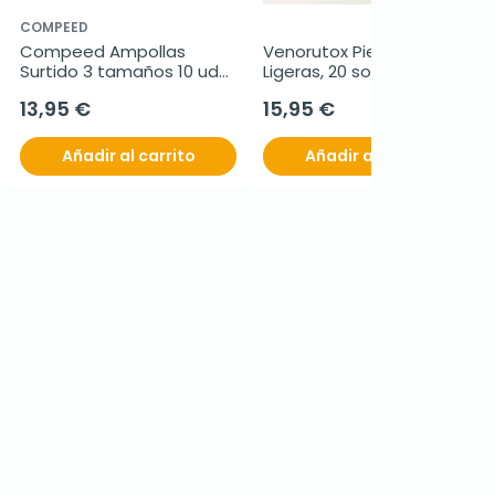
COMPEED
Compeed Ampollas 
Venorutox Piernas 
Surtido 3 tamaños 10 uds 
Ligeras, 20 sobres
Pack Ahorro
13,95 €
15,95 €
Añadir al carrito
Añadir al carrito