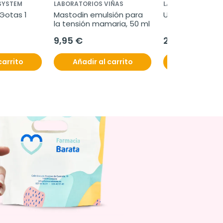
 SYSTEM
LABORATORIOS VIÑAS
LABORATORIOS VI
Gotas 1 
Mastodin emulsión para 
Uromil, 90 cápsu
la tensión mamaria, 50 ml
9,95 €
29,50 €
carrito
Añadir al carrito
Añadir al c