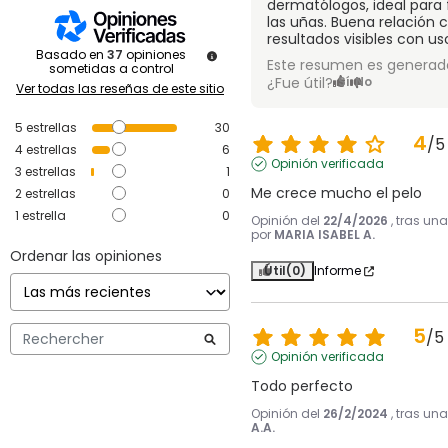
dermatólogos, ideal para f
las uñas. Buena relación 
resultados visibles con u
Basado en
37
opiniones
Este resumen es generado
sometidas a control
¿Fue útil?
Sí
No
Ver todas las reseñas de este sitio
5
estrellas
30
4
/
5
4
estrellas
6
Opinión verificada
3
estrellas
1
Me crece mucho el pelo
2
estrellas
0
1
estrella
0
Opinión del
22/4/2026
, tras un
por
MARIA ISABEL A.
Ordenar las opiniones
Útil
(0)
Informe
5
/
5
Opinión verificada
Todo perfecto
Opinión del
26/2/2024
, tras un
A.A.