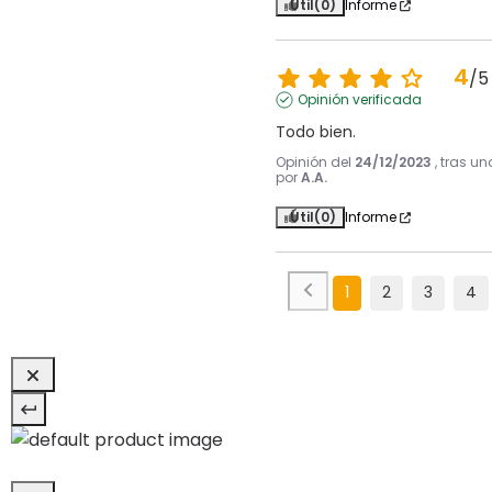
Útil
(0)
Informe
4
/
5
Opinión verificada
Todo bien.
Opinión del
24/12/2023
, tras u
por
A.A.
Útil
(0)
Informe
1
2
3
4