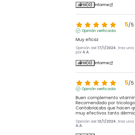
Útil
(0)
Informe
5
/
5
Opinión verificada
Muy eficaz
Opinión del
17/1/2024
, tras una
por
A.A.
Útil
(0)
Informe
5
/
5
Opinión verificada
Buen complemento vitamínico
Recomendado por tricologo. 
CantabriaLabs que hacen qu
muy efectivos tanto dérmic
Opinión del
13/1/2024
, tras una
A.A.