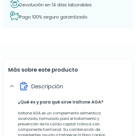
Devolución en 14 días laborables
Pago 100% seguro garantizado
Más sobre este producto
Descripción
expand_more
¿Qué es y para qué sirve Iraltone AGA?
Iraltone AGA es un complemento alimenticio
avanzado, formulado para el tratamiento y
prevención de la caída capilar crónica con
componente hormonal. Su combinación de
ingredientes ayuda a fortalecer la fibra capilar,