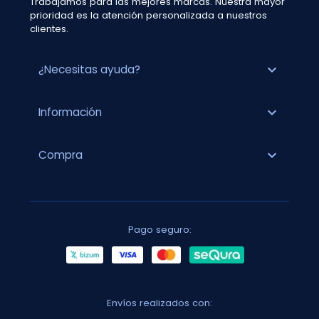
Trabajamos para las mejores marcas. Nuestra mayor
prioridad es la atención personalizada a nuestros
clientes.
expand_more
¿Necesitas ayuda?
expand_more
Información
expand_more
Compra
Pago seguro:
Envíos realizados con: