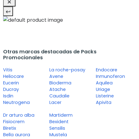
Otras marcas destacadas de Packs
Promocionales
Vitis
La roche-posay
Endocare
Heliocare
Avene
Inmunoferon
Eucerin
Bioderma
Aquilea
Ducray
Atache
Uriage
Isdin
Caudalie
Listerine
Neutrogena
Lacer
Apivita
Dr arturo alba
Martiderm
Fisiocrem
Bexident
Biretix
Sensilis
Bella aurora
Mustela