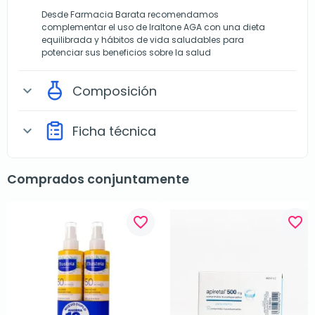
Desde Farmacia Barata recomendamos
complementar el uso de Iraltone AGA con una dieta
equilibrada y hábitos de vida saludables para
potenciar sus beneficios sobre la salud
Composición
expand_more
Ficha técnica
expand_more
Comprados conjuntamente
favorite_border
favorite_border