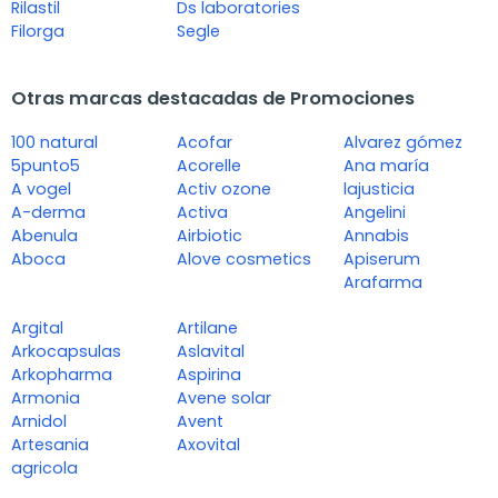
Rilastil
Ds laboratories
Filorga
Segle
Otras marcas destacadas de Promociones
100 natural
Acofar
Alvarez gómez
5punto5
Acorelle
Ana maría
A vogel
Activ ozone
lajusticia
A-derma
Activa
Angelini
Abenula
Airbiotic
Annabis
Aboca
Alove cosmetics
Apiserum
Arafarma
Argital
Artilane
Arkocapsulas
Aslavital
Arkopharma
Aspirina
Armonia
Avene solar
Arnidol
Avent
Artesania
Axovital
agricola