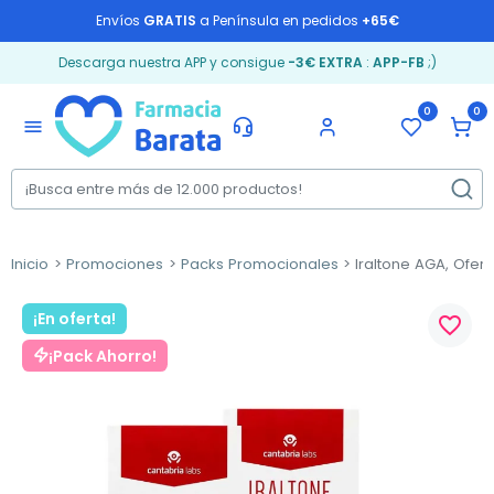
Envíos
GRATIS
a Península en pedidos
+65€
Descarga nuestra APP y consigue
-3€ EXTRA
:
APP-FB
;)
0
0
menu
Inicio
Promociones
Packs Promocionales
Iraltone AGA, Ofert
¡En oferta!
favorite_border
¡Pack Ahorro!