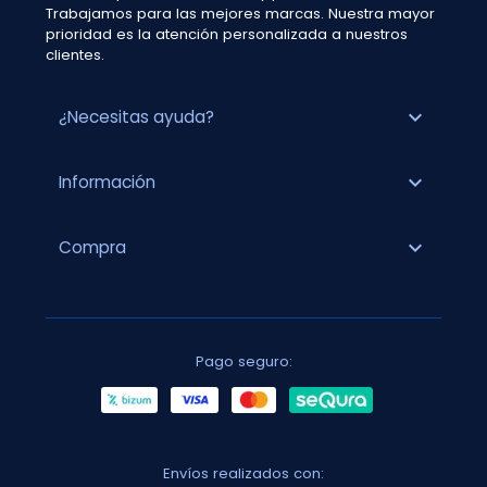
Trabajamos para las mejores marcas. Nuestra mayor
prioridad es la atención personalizada a nuestros
clientes.
expand_more
¿Necesitas ayuda?
expand_more
Información
expand_more
Compra
Pago seguro:
Envíos realizados con: