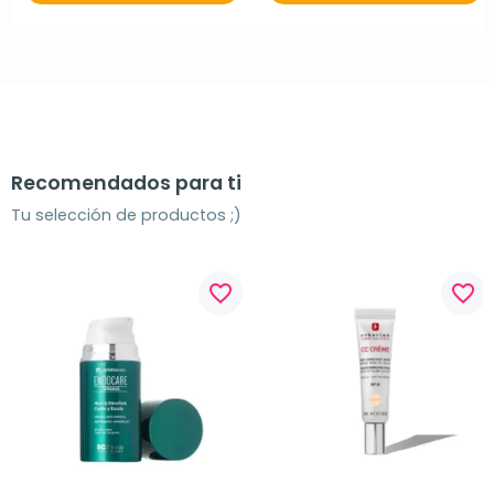
Recomendados para ti
Tu selección de productos ;)
favorite_border
favorite_border