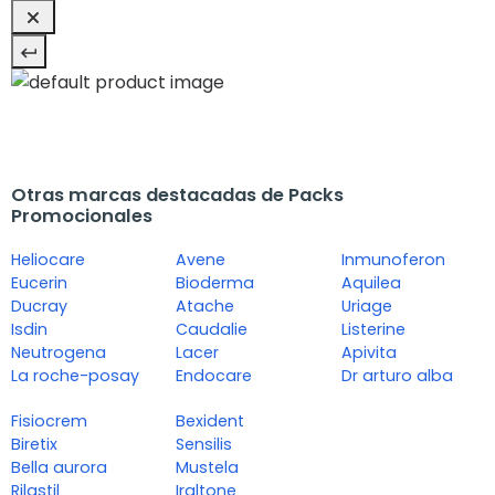
Otras marcas destacadas de Packs
Promocionales
Heliocare
Avene
Inmunoferon
Eucerin
Bioderma
Aquilea
Ducray
Atache
Uriage
Isdin
Caudalie
Listerine
Neutrogena
Lacer
Apivita
La roche-posay
Endocare
Dr arturo alba
Fisiocrem
Bexident
Biretix
Sensilis
Bella aurora
Mustela
Rilastil
Iraltone