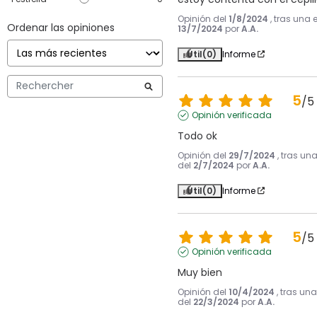
Opinión del
1/8/2024
, tras una 
Ordenar las opiniones
13/7/2024
por
A.A.
Útil
(0)
Informe
5
/
5
Opinión verificada
Todo ok
Opinión del
29/7/2024
, tras un
del
2/7/2024
por
A.A.
Útil
(0)
Informe
5
/
5
Opinión verificada
Muy bien
Opinión del
10/4/2024
, tras un
del
22/3/2024
por
A.A.