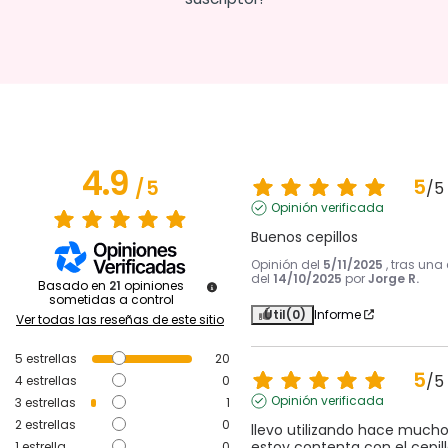
4.9
5
/
5
/
5
Opinión verificada
Buenos cepillos
Opinión del
5/11/2025
, tras una
del
14/10/2025
por
Jorge R.
Basado en
21
opiniones
sometidas a control
Útil
(0)
Informe
Ver todas las reseñas de este sitio
5
estrellas
20
5
/
5
4
estrellas
0
Opinión verificada
3
estrellas
1
2
estrellas
0
llevo utilizando hace mucho
estoy contenta con el cepil
1
estrella
0