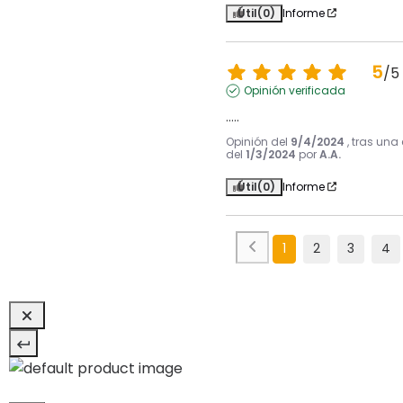
Útil
(0)
Informe
5
/
5
Opinión verificada
.....
Opinión del
9/4/2024
, tras una
del
1/3/2024
por
A.A.
Útil
(0)
Informe
1
2
3
4