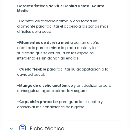
Caractarísticas de Vitis Cepilla Dental Adulto
Medio
.
-Cabezal de tamaño normal y con forma en
diamante para facilitar el acceso a las zonas más
difíciles de la boca.
-
Filamentos de dureza media
con un diseño
ondulado para eliminar la placa dental y la
suciedad que se acumula en los espacios
interdentales sin dañar las encías.
-
Cuello flexible
para facilitar su adapatación a la
cavidad bucal.
-
Mango de diseño anatómico
y antideslizante para
conseguir un agarre cómodo y seguro.
-
Capuchón protector
para guardar el cepillo y
conservar las condiciones de higiene.
Ficha técnica
expand_more