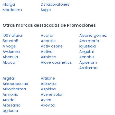
Filorga
Ds laboratories
Martiderm
Segle
Otras marcas destacadas de Promociones
100 natural
Acofar
Alvarez gómez
5punto5
Acorelle
Ana maría
A vogel
Activ ozone
lajusticia
A-derma
Activa
Angelini
Abenula
Airbiotic
Annabis
Aboca
Alove cosmetics
Apiserum
Arafarma
Argital
Artilane
Arkocapsulas
Aslavital
Arkopharma
Aspirina
Armonia
Avene solar
Arnidol
Avent
Artesania
Axovital
agricola