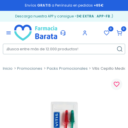
Envíos
GRATIS
a Península en pedidos
+65€
Descarga nuestra APP y consigue
-3€ EXTRA
:
APP-FB
;)
0
0
menu
Inicio
Promociones
Packs Promocionales
Vitis Cepillo Medio
favorite_border