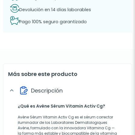
Devolución en 14 días laborables
Pago 100% seguro garantizado
Más sobre este producto
Descripción
expand_more
¿Qué es Avène Sérum Vitamin Activ Cg?
Avène Sérum Vitamin Activ Cg es el sérum corrector
iluminador de los Laboratoires Dermatologiques
Avène, formulado con la innovadora Vitamina Cg —
la forma más estable y biocompatible de la vitamina