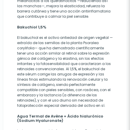
melanocitos a los queratinocitos —reduciendo así
las manchas—, mejora la elasticidad, refuerza la
barrera cutánea y tiene una acción antiinflamatoria
que contribuye a calmar la piel sensible.
Bakuchiol 1,5%
El bakuchiol es el activo antiedad de origen vegetal —
extraído de las semillas de la planta Psoralea
corylifolia— que ha demostrado científicamente
tener una acción similar al retinol sobre la expresión
génica del colágeno y la elastina, sin los efectos
irritantes y la fotosensibilidad que caracterizan a los
retinoides convencionales. Al 1,5%, el bakuchiol de
este sérum corrige las arrugas de expresión y las
líneas finas estimulando la renovación celular y la
síntesis de colágeno, siendo perfectamente
compatible con pieles sensibles, con rosácea, con el
embarazo y la lactancia (a diferencia de los
retinoides), y con el uso diurno sin necesidad de
fotoprotección especial derivada del activo en sí.
Agua Termal de Avène + Ácido hialurónico
(Sodium Hyaluronate)