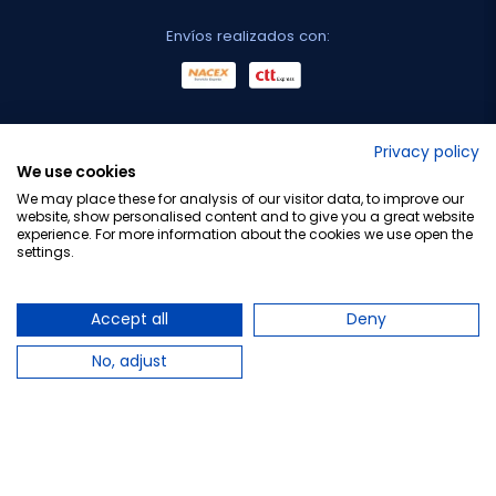
Envíos realizados con:
No lo decimos nosotros...
Privacy policy
We use cookies
¡Tu opinión es importante!
We may place these for analysis of our visitor data, to improve our
website, show personalised content and to give you a great website
experience. For more information about the cookies we use open the
settings.
Copyright © 2010-2026 Farmacia Barata S.L. Todos los
derechos reservados.
Accept all
Deny
No, adjust
Total:
39,50 €
−
+
Añadir al carrito