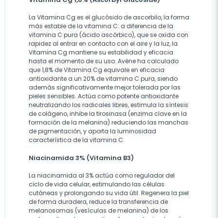
La Vitamina Cg es el glucósido de ascorbilo, la forma
más estable de la vitamina C: a diferencia de la
vitamina C pura (ácido ascórbico), que se oxida con
rapidez al entrar en contacto con el aire y la luz, la
Vitamina Cg mantiene su estabilidad y eficacia
hasta el momento de su uso. Avène ha calculado
que 1,8% de Vitamina Cg equivale en eficacia
antioxidante a un 20% de vitamina C pura, siendo
además significativamente mejor tolerada por las
pieles sensibles. Actúa como potente antioxidante
neutralizando los radicales libres, estimula la síntesis
de colágeno, inhibe la tirosinasa (enzima clave en la
formación de la melanina) reduciendo las manchas
de pigmentación, y aporta la luminosidad
característica de la vitamina C.
Niacinamida 3% (Vitamina B3)
La niacinamida al 3% actúa como regulador del
ciclo de vida celular, estimulando las células
cutáneas y prolongando su vida útil. Regenera la piel
de forma duradera, reduce la transferencia de
melanosomas (vesículas de melanina) de los