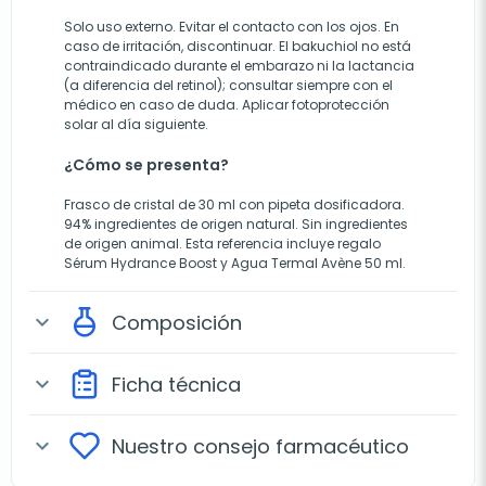
Solo uso externo. Evitar el contacto con los ojos. En
caso de irritación, discontinuar. El bakuchiol no está
contraindicado durante el embarazo ni la lactancia
(a diferencia del retinol); consultar siempre con el
médico en caso de duda. Aplicar fotoprotección
solar al día siguiente.
¿Cómo se presenta?
Frasco de cristal de 30 ml con pipeta dosificadora.
94% ingredientes de origen natural. Sin ingredientes
de origen animal. Esta referencia incluye regalo
Sérum Hydrance Boost y Agua Termal Avène 50 ml.
Composición
expand_more
Ficha técnica
expand_more
Nuestro consejo farmacéutico
expand_more