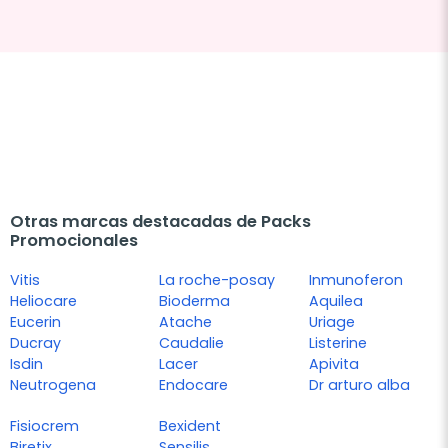
Otras marcas destacadas de Packs
Promocionales
Vitis
La roche-posay
Inmunoferon
Heliocare
Bioderma
Aquilea
Eucerin
Atache
Uriage
Ducray
Caudalie
Listerine
Isdin
Lacer
Apivita
Neutrogena
Endocare
Dr arturo alba
Fisiocrem
Bexident
Biretix
Sensilis