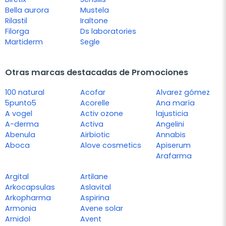
Bella aurora
Mustela
Rilastil
Iraltone
Filorga
Ds laboratories
Martiderm
Segle
Otras marcas destacadas de Promociones
100 natural
Acofar
Alvarez gómez
5punto5
Acorelle
Ana maría
A vogel
Activ ozone
lajusticia
A-derma
Activa
Angelini
Abenula
Airbiotic
Annabis
Aboca
Alove cosmetics
Apiserum
Arafarma
Argital
Artilane
Arkocapsulas
Aslavital
Arkopharma
Aspirina
Armonia
Avene solar
Arnidol
Avent