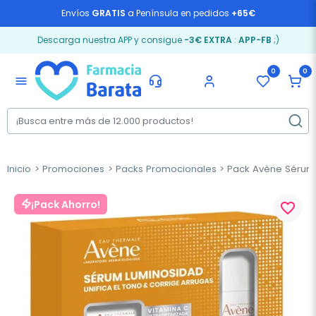
Envíos
GRATIS
a Península en pedidos
+65€
Descarga nuestra APP y consigue
-3€ EXTRA
:
APP-FB
;)
0
0
menu
Inicio
Promociones
Packs Promocionales
Pack Avène Sérum V
¡Pack Ahorro!
favorite_border