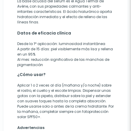
La base acuosa del sérum es el Agua Termal de
Avène, con sus propiedades calmantes y anti-
irritantes características. El ácido hialurónico aporta
hidratación inmediata y el efecto de relleno de las
líneas finas.
Datos de eficacia clínica
Desde la 1ª aplicación: luminosidad instantánea
A partir de 15 días: piel visiblemente más lisa y rellena
en un 95%
Al mes: reducción significativa de las manchas de
pigmentación
¿Cómo usar?
Aplicar 1 o 2 veces al día (mañana y/o noche) sobre
el rostro, el cuello y el escote limpios. Dispensar unas
gotas con la pipeta, distribuir sobre la piel y extender
con suaves toques hasta la completa absorción.
Puede usarse solo o antes de la crema hidratante. Por
la mañana, completar siempre con fotoprotección
solar SPF50+.
Advertencias