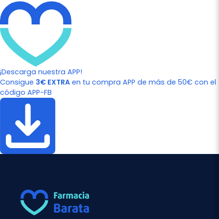
¡Descarga nuestra APP!
Consigue
3€ EXTRA
en tu compra APP de más de 50€ con el
código APP-FB