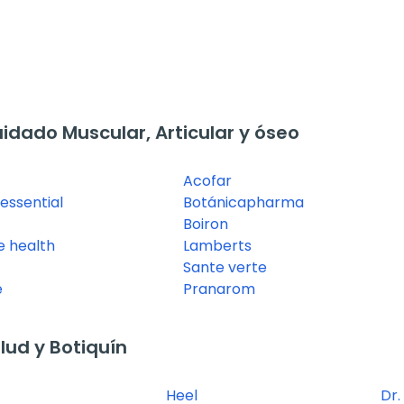
dado Muscular, Articular y óseo
Acofar
essential
Botánicapharma
Boiron
e health
Lamberts
Sante verte
e
Pranarom
ud y Botiquín
Heel
Dr.