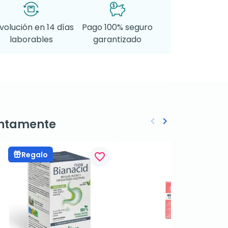
volución en 14 días
Pago 100% seguro
laborables
garantizado
keyboard_arrow_left
keyboard_arrow_right
ntamente
Anterior
Siguiente
Regalo
favorite_border
favorite_border