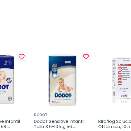
favorite_border
favorite_border
DODOT
 Infantil 
Dodot Sensitive Intantil 
Idroflog Solucio
 58 
Talla 3 6-10 kg, 56 
Oftálmica, 10 ml