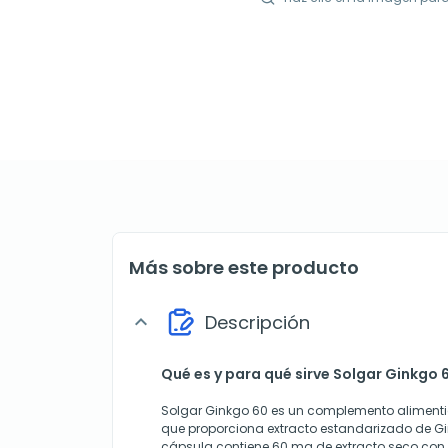
Más sobre este producto
Descripción
expand_more
Qué es y para qué sirve Solgar Ginkgo 
Solgar Ginkgo 60 es un complemento alimenti
que proporciona extracto estandarizado de G
cápsula contiene 60 mg de extracto seco con 