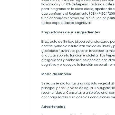
flavónicos y un 6% de terpeno-lactonas. Este
para integrarse en la dieta diaria, aportando
que, conforme al Reglamento (CE) Nº 1924/2006
funcionamiento normal de la circulación perif
de las capacidades cognitivas.
Propiedades de sus ingredientes
El extracto de Ginkgo biloba estandarizado po
contribuyendo a neutralizar radicales libres y 
glicósidos flavónicos pueden favorecer la mi
al actuar sobre la función endotelial. Las ter
ginkgolídeos y bilobalida, se asocian con el 
cognitiva y el apoyo a la función cerebral nor
Modo de empleo
Se recomienda tomar una cápsula vegetal al 
principal y con un vaso de agua. No superar la
recomendada. Consultar a un profesional sani
anticoagulantes o en caso de condiciones mé
Advertencias