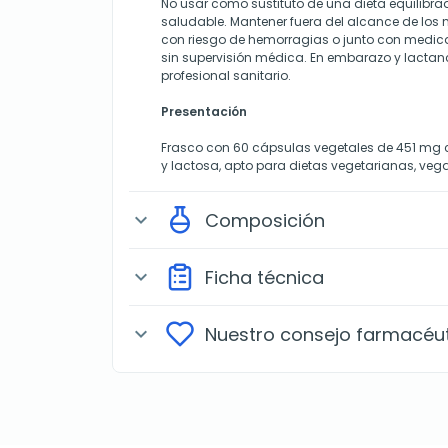
No usar como sustituto de una dieta equilibrad
saludable. Mantener fuera del alcance de los
con riesgo de hemorragias o junto con medi
sin supervisión médica. En embarazo y lactanc
profesional sanitario.
Presentación
Frasco con 60 cápsulas vegetales de 451 mg c
y lactosa, apto para dietas vegetarianas, veg
Composición
expand_more
Ficha técnica
expand_more
Nuestro consejo farmacéu
expand_more