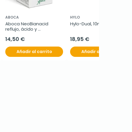
ABOCA
HYLO
Aboca NeoBianacid 
Hylo-Dual, 10ml.
reflujo, ácido y 
dificultades digestivas, 
14,50 €
18,95 €
45 comprimidos
Añadir al carrito
Añadir al carrito