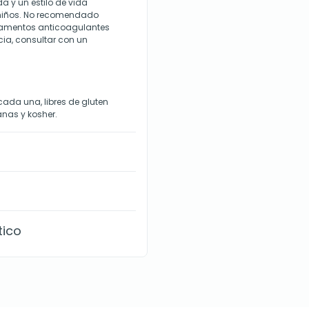
a y un estilo de vida
 niños. No recomendado
camentos anticoagulantes
ia, consultar con un
ada una, libres de gluten
anas y kosher.
tico