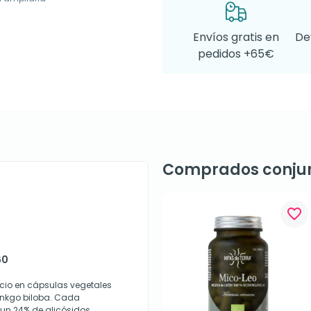
Envíos gratis en
De
pedidos +65€
Comprados conju
favorite_border
60
cio en cápsulas vegetales
inkgo biloba. Cada
un 24% de glicósidos