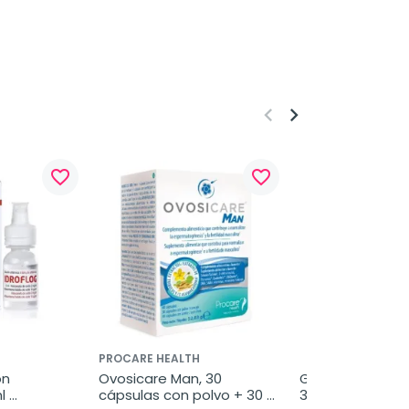
keyboard_arrow_left
keyboard_arrow_right
favorite_border
favorite_border
PROCARE HEALTH
n 
Ovosicare Man, 30 
Gavidigest Estre
 
cápsulas con polvo + 30 
30 cápsulas