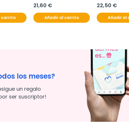
unidades
multidosis
21,60 €
22,50 €
 carrito
Añadir al carrito
Añadir al 
odos los meses?
nsigue un regalo
or ser suscriptor!