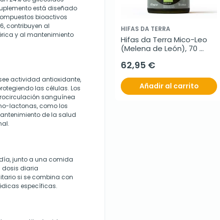
 suplemento está diseñado
 compuestos bioactivos
, contribuyen al
HIFAS DA TERRA
érica y al mantenimiento
Hifas da Terra Mico-Leo 
(Melena de León), 70 
cápsulas
62,95 €
see actividad antioxidante,
Añadir al carrito
protegiendo las células. Los
crocirculación sanguínea
peno-lactonas, como los
mantenimiento de la salud
mal.
día, junto a una comida
 dosis diaria
tario si se combina con
dicas específicas.