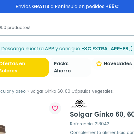
Envíos
GRATIS
a Península en pedidos
+65€
Descarga nuestra APP y consigue
-3€ EXTRA
:
APP-FB
;)
Ofertas en
Packs
Novedades
Solares
Ahorro
icular y óseo
Solgar Ginko 60, 60 Cápsulas Vegetales.
favorite_border
Solgar Ginko 60, 6
Referencia: 218042
Complemento alimenticio con 