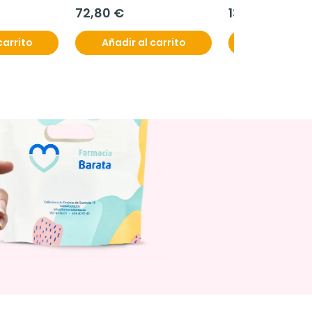
cápsulas con aceite
72,80 €
13,60 €
carrito
Añadir al carrito
Añadir al c