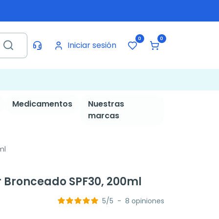
0
0
Iniciar sesión
Medicamentos
Nuestras
marcas
ml
r Bronceado SPF30, 200ml
5
/
5
-
8
opiniones