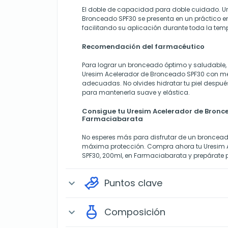
El doble de capacidad para doble cuidado. U
Bronceado SPF30 se presenta en un práctico e
facilitando su aplicación durante toda la te
Recomendación del farmacéutico
Para lograr un bronceado óptimo y saludable
Uresim Acelerador de Bronceado SPF30 con me
adecuadas. No olvides hidratar tu piel después
para mantenerla suave y elástica.
Consigue tu Uresim Acelerador de Bronc
Farmaciabarata
No esperes más para disfrutar de un broncead
máxima protección.
Compra ahora
tu Uresim
SPF30, 200ml, en Farmaciabarata y prepárate pa
Puntos clave
expand_more
Composición
expand_more