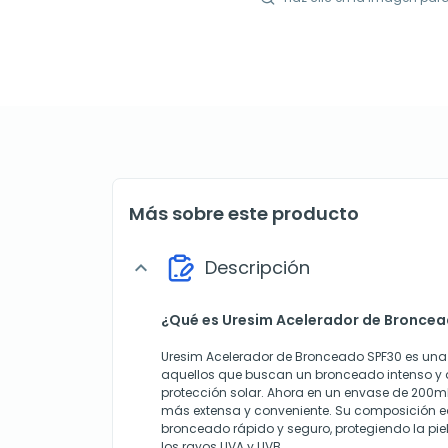
Más sobre este producto
Descripción
expand_more
¿Qué es Uresim Acelerador de Bronce
Uresim Acelerador de Bronceado SPF30 es una
aquellos que buscan un bronceado intenso y d
protección solar. Ahora en un envase de 200ml
más extensa y conveniente. Su composición e
bronceado rápido y seguro, protegiendo la pie
los rayos UVA y UVB.