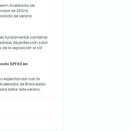
resim Acelerador de
nvase de 200ml,
mporada de verano.
, es fundamental combinar
didas de protección solar
 de la exposición al sol
eado SPF30 en
o espectacular con la
 Acelerador de Bronceado
ra brillar este verano.