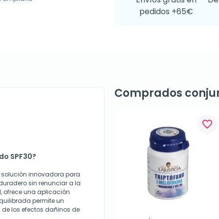
pedidos +65€
Comprados conju
favorite_border
ado SPF30?
 solución innovadora para
uradero sin renunciar a la
, ofrece una aplicación
quilibrada permite un
l de los efectos dañinos de