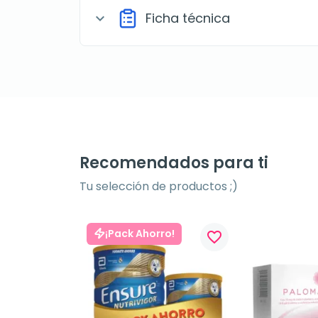
Ficha técnica
expand_more
Recomendados para ti
Tu selección de productos ;)
¡Pack Ahorro!
favorite_border