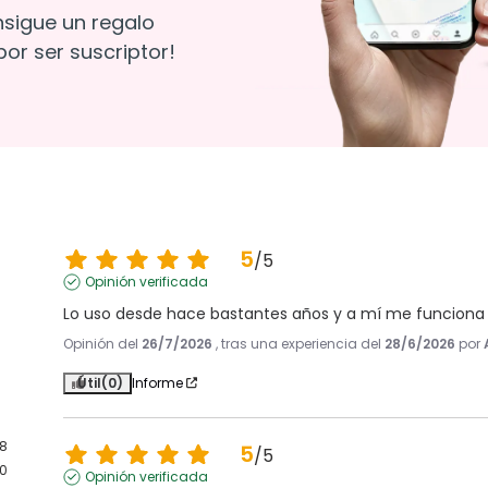
nsigue un regalo
or ser suscriptor!
5
/
5
Opinión verificada
Lo uso desde hace bastantes años y a mí me funciona 
Opinión del
26/7/2026
, tras una experiencia del
28/6/2026
por
Útil
(0)
Informe
8
5
/
5
0
Opinión verificada