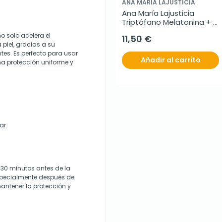
ANA MARÍA LAJUSTICIA
Ana María Lajusticia 
Triptófano Melatonina + 
Magnesio y Vit B6, 60 
o solo acelera el
11,50 €
comprimidos.
 piel, gracias a su
tes. Es perfecto para usar
Añadir al carrito
na protección uniforme y
ar.
 30 minutos antes de la
especialmente después de
antener la protección y