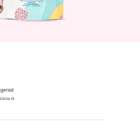
genial
Alicia G.