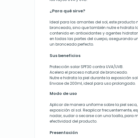
¿Para qué sirve?
Ideal para los amantes del sol, este producto n
bronceado, sino que también nutre e hidrata la
contenido en antioxidantes y agentes hidratan
en todas las partes del cuerpo, asegurando u
un bronceado perfecto.
Sus beneficios
Protección solar SPF30 contra UVA/UVB.
Acelera el proceso natural de bronceado.
Nutre e hidrata la piel durante la exposición sol
Envase de 200ml, ideal para uso prolongado.
Modo de uso
Aplicar de manera uniforme sobre la piel seca,
exposición al sol. Reaplicar frecuentemente, 
nadar, sudar o secarse con una toalla, para m
efectividad del producto.
Presentación