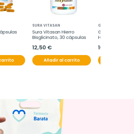
SURA VITASAN
GREEN CORNERSS
cápsulas
Sura Vitasan Hierro 
Green Cornerss
Bisglicinato, 30 cápsulas
Hidratante de A
ml
12,50 €
16,90 €
carrito
Añadir al carrito
Añadir al c