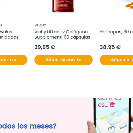
H
VICHY
vulos 
Vichy Liftactiv Colágeno 
Helicopas, 30 
 unidades
Supplement, 60 cápsulas
39,95 €
38,95 €
 carrito
Añadir al carrito
Añadir al 
odos los meses?