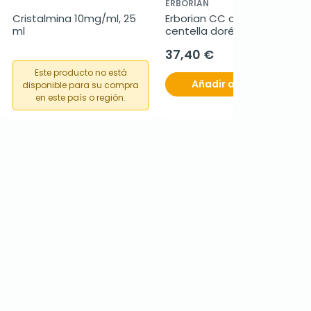
ERBORIAN
Cristalmina 10mg/ml, 25 
Erborian CC creme 
ml
centella doré, 40 ml
37,40 €
Este producto no está
Añadir al carrito
disponible para su compra
en este país o región.