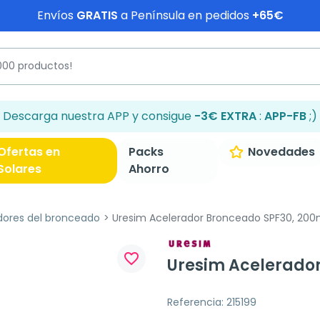
Envíos
GRATIS
a Península en pedidos
+65€
Descarga nuestra APP y consigue
-3€ EXTRA
:
APP-FB
;)
Ofertas en
Packs
Novedades
Solares
Ahorro
dores del bronceado
Uresim Acelerador Bronceado SPF30, 200
favorite_border
Uresim Acelerado
Referencia: 215199