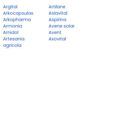
Argital
Artilane
Arkocapsulas
Aslavital
Arkopharma
Aspirina
Armonia
Avene solar
Arnidol
Avent
Artesania
Axovital
agricola