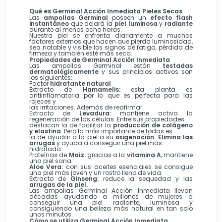
Qué es Germinal Acción Inmediata Pieles Secas
Las
ampollas Germinal
poseen un
efecto flash
instantáneo
que dejará la
piel luminosa
y
radiante
durante al menos ocho horas.
Nuestra piel se enfrenta diariamente a muchos
factores externos que hacen que pierda luminosidad,
sea notable y visible los signos de fatiga, pérdida de
firmeza y también esté más seca.
Propiedades de Germinal Acción Inmediata
Las ampollas Germinal están
testadas
dermatológicamente
y sus principios activos son
los siguientes:
Factor
hidratante natural
Extracto de
Hamamelis:
esta planta es
antiinflamatoria por lo que es perfecta para las
rojeces y
las irritaciones. Además de reafirmar.
Extracto de
Levadura:
mantiene activa la
regeneración de las células. Entre sus propiedades
destacan la de facilitar la
producción de colágeno
y elastina
. Pero la más importante de todas es
la de ayudar a la piel a su
oxigenación
.
Elimina las
arrugas
y ayuda a conseguir una piel más
hidratada.
Proteínas de
Maíz:
gracias a la
vitamina A
, mantiene
una piel sana.
Aloe Vera:
con sus aceites esenciales se consigue
una piel más joven y un rostro lleno de vida.
Extracto de
Ginseng:
reduce la sequedad y las
arrugas de la piel.
Las ampollas Germinal Acción Inmediata llevan
décadas ayudando a millones de mujeres a
conseguir una piel radiante, luminosa y
consiguiendo una belleza más natural en tan solo
unos minutos.
Cómo se utiliza Germinal Acción Inmediata