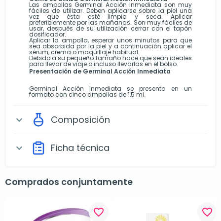
Las ampollas Germinal Acción Inmediata son muy
fáciles de utilizar. Deben aplicarse sobre la piel una
vez que ésta esté limpia y seca. Aplicar
preferiblemente por las mañanas. Son muy fáciles de
usar, después de su utilización cerrar con el tapón
dosificador.
Aplicar la ampolla, esperar unos minutos para que
sea absorbida por la piel y a continuación aplicar el
sérum, crema o maquillaje habitual.
Debido a su pequeño tamaño hace que sean ideales
para llevar de viaje o incluso llevarlas en el bolso.
Presentación de Germinal Acción Inmediata
Germinal Acción Inmediata se presenta en un
formato con cinco ampollas de 1,5 ml.
Composición
expand_more
Ficha técnica
expand_more
Comprados conjuntamente
favorite_border
favorite_border