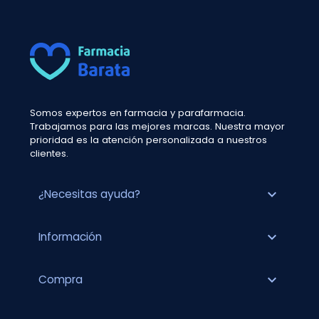
Somos expertos en farmacia y parafarmacia.
Trabajamos para las mejores marcas. Nuestra mayor
prioridad es la atención personalizada a nuestros
clientes.
expand_more
¿Necesitas ayuda?
expand_more
Información
expand_more
Compra