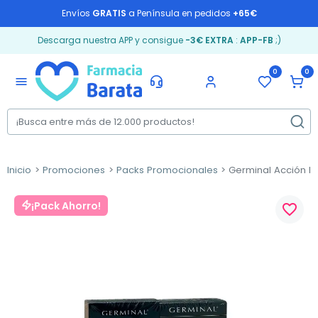
Envíos
GRATIS
a Península en pedidos
+65€
Descarga nuestra APP y consigue
-3€ EXTRA
:
APP-FB
;)
0
0
menu
Inicio
Promociones
Packs Promocionales
Germinal Acción In
¡Pack Ahorro!
favorite_border