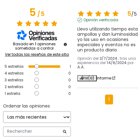
5
5
/
5
/
5
Opinión verificada
Llevo utilizando tiempo estas
ampollas y dan luminosidad,
yo las uso en ocasiones 
Basado en
1
opiniones
especiales y eventos no es 
sometidas a control
un producto diario
Ver todas las reseñas de este sitio
Opinión del
2/7/2024
, tras una
experiencia del
14/6/2024
por
5
estrellas
1
A.A.
4
estrellas
0
Útil
(0)
Informe
3
estrellas
0
2
estrellas
0
1
estrella
0
1
Ordenar las opiniones