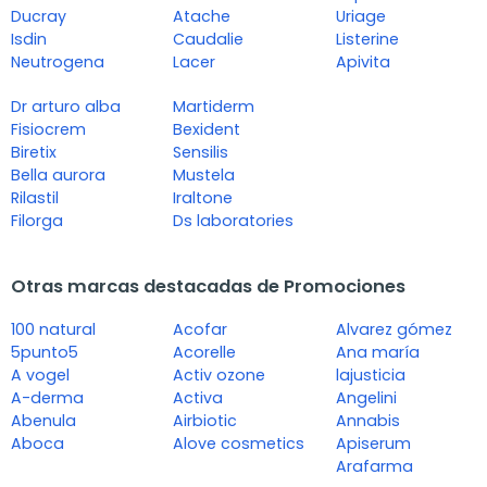
Ducray
Atache
Uriage
Isdin
Caudalie
Listerine
Neutrogena
Lacer
Apivita
Dr arturo alba
Martiderm
Fisiocrem
Bexident
Biretix
Sensilis
Bella aurora
Mustela
Rilastil
Iraltone
Filorga
Ds laboratories
Otras marcas destacadas de Promociones
100 natural
Acofar
Alvarez gómez
5punto5
Acorelle
Ana maría
A vogel
Activ ozone
lajusticia
A-derma
Activa
Angelini
Abenula
Airbiotic
Annabis
Aboca
Alove cosmetics
Apiserum
Arafarma