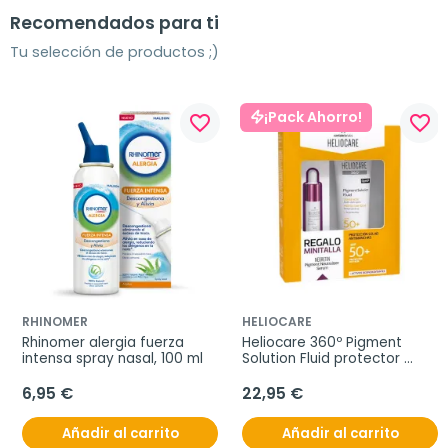
Recomendados para ti
Tu selección de productos ;)
¡Pack Ahorro!
favorite_border
favorite_border
RHINOMER
HELIOCARE
Rhinomer alergia fuerza 
Heliocare 360º Pigment 
intensa spray nasal, 100 ml
Solution Fluid protector 
SPF50+, 50 ml + REGALO 
Neoretin Pigment Sérum 10 
6,95 €
22,95 €
ml
Añadir al carrito
Añadir al carrito