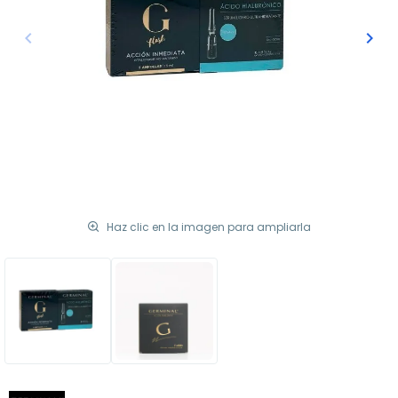
keyboard_arrow_left
keyboard_arrow_right
Anterior
Sigu
Haz clic en la imagen para ampliarla