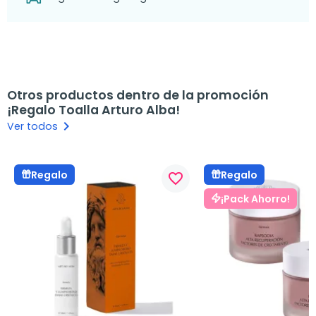
Otros productos dentro de la promoción
¡Regalo Toalla Arturo Alba!
keyboard_arrow_right
Ver todos
Regalo
Regalo
favorite_border
¡Pack Ahorro!