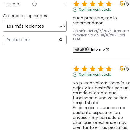
5
/
5
1
estrella
0
Opinión verificada
Ordenar las opiniones
buen producto, me lo 
recomendaron
Opinión del
21/7/2026
, tras una
experiencia del
18/6/2026
por
G.M.
Útil
(0)
Informe
5
/
5
Opinión verificada
No puedo valorar todavía. La
cejas y las pestañas son un 
mundo diferente que 
funcionan a una velocidad 
muy distinta.

En principio es una crema 
bastante espesa en un 
envase muy cómodo de 
usar, que se extiende muy 
bien tanto en las pestañas 