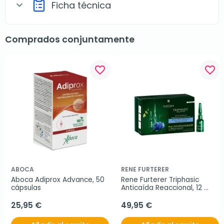
Ficha técnica
expand_more
Comprados conjuntamente
favorite_border
favorite_border
ABOCA
RENE FURTERER
Aboca Adiprox Advance, 50 
Rene Furterer Triphasic 
cápsulas
Anticaída Reaccional, 12 
ampollas
25,95 €
49,95 €