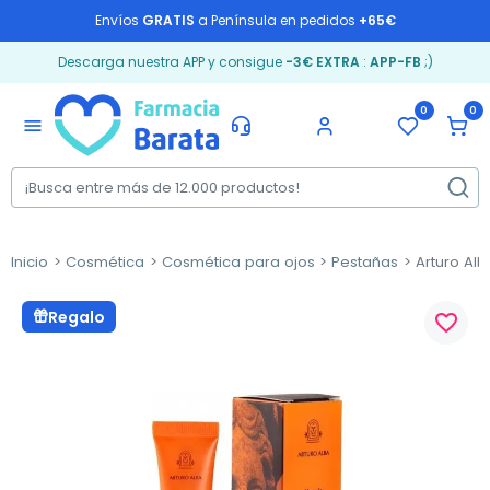
Envíos
GRATIS
a Península en pedidos
+65€
Descarga nuestra APP y consigue
-3€ EXTRA
:
APP-FB
;)
0
0
menu
Inicio
Cosmética
Cosmética para ojos
Pestañas
Arturo Alb
Regalo
favorite_border