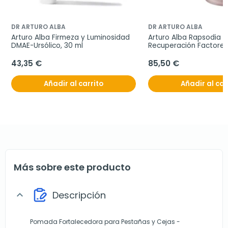
DR ARTURO ALBA
DR ARTURO ALBA
Arturo Alba Firmeza y Luminosidad 
Arturo Alba Rapsodia Al
DMAE-Ursólico, 30 ml
Recuperación Factores
Crecimiento, Oferta D
43,35 €
85,50 €
Añadir al carrito
Añadir al car
Más sobre este producto
Descripción
expand_more
Pomada Fortalecedora para Pestañas y Cejas -