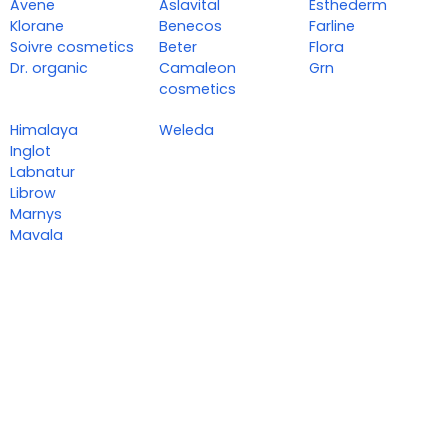
Avene
Aslavital
Esthederm
Klorane
Benecos
Farline
Soivre cosmetics
Beter
Flora
Dr. organic
Camaleon
Grn
cosmetics
Himalaya
Weleda
Inglot
Labnatur
Librow
Marnys
Mavala