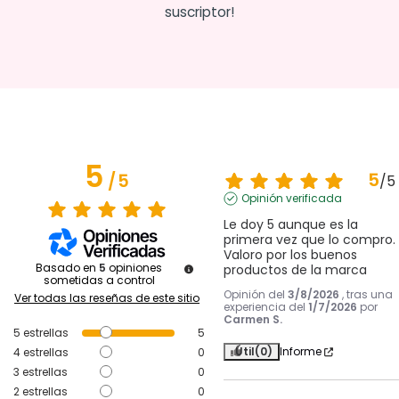
suscriptor!
5
5
/
5
/
5
Opinión verificada
Le doy 5 aunque es la 
primera vez que lo compro. 
Valoro por los buenos 
Basado en
5
opiniones
productos de la marca
sometidas a control
Opinión del
3/8/2026
, tras una
Ver todas las reseñas de este sitio
experiencia del
1/7/2026
por
Carmen S.
5
estrellas
5
Útil
(0)
Informe
4
estrellas
0
3
estrellas
0
2
estrellas
0