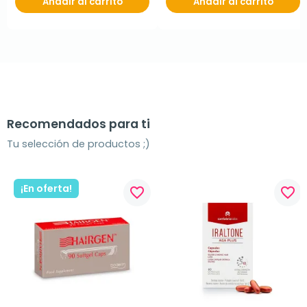
Añadir al carrito
Añadir al carrito
Recomendados para ti
Tu selección de productos ;)
¡En oferta!
favorite_border
favorite_border