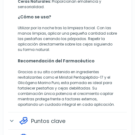
Ceras Naturales:
Proporcionan emoliencia y
sensorialidad.
¿Cómo se usa?
Utilizar por la noche tras la limpieza facial. Con las
manos limpias, aplicar una pequeña cantidad sobre
las pestañas cerrando los párpados. Repetir la
aplicación directamente sobre las cejas siguiendo
su forma natural.
Recomendación del Farmacéutico
Gracias a su alto contenido en ingredientes
revitalizantes como el Miristoil Pentapéptido-17 y el
Glicógeno Marino Puro, esta pomada es ideal para
fortalecer pestañas y cejas debilitadas. Su
combinación única potencia el crecimiento capilar
mientras protege frente a factores externos,
aportando un cuidado integral en cada aplicación.
Puntos clave
expand_more